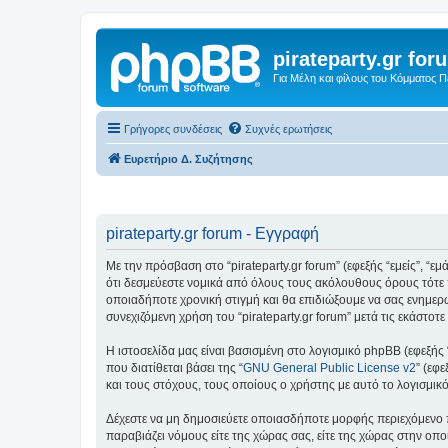
pirateparty.gr for
Για Μέλη και φίλους του Κόμματος 
Γρήγορες συνδέσεις
Συχνές ερωτήσεις
Ευρετήριο Δ. Συζήτησης
pirateparty.gr forum - Εγγραφή
Με την πρόσβαση στο “pirateparty.gr forum” (εφεξής “εμείς”, “εμά
ότι δεσμεύεστε νομικά από όλους τους ακόλουθους όρους τότε 
οποιαδήποτε χρονική στιγμή και θα επιδιώξουμε να σας ενημερ
συνεχιζόμενη χρήση του “pirateparty.gr forum” μετά τις εκάστ
Η ιστοσελίδα μας είναι βασισμένη στο λογισμικό phpBB (εφεξής
που διατίθεται βάσει της “
GNU General Public License v2
” (εφ
και τους στόχους, τους οποίους ο χρήστης με αυτό το λογισμι
Δέχεστε να μη δημοσιεύετε οποιασδήποτε μορφής περιεχόμενο π
παραβιάζει νόμους είτε της χώρας σας, είτε της χώρας στην οποία