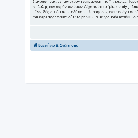
διαγραφή σας, με ταυτόχρονη ενημέρωση της Υπηρεσίας Παροχή
επιβολής των παρόντων όρων. Δέχεστε ότι το “pirateparty.gr for
μέλος δέχεστε ότι οποιεσδήποτε πληροφορίες έχετε εισάγει απο
“pirateparty.gr forum” ούτε το phpBB θα θεωρηθούν υπεύθυνοι
Ευρετήριο Δ. Συζήτησης