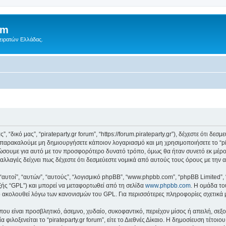
um
Πειρατών Ελλάδας.
ς”, “δικό μας”, “pirateparty.gr forum”, “https://forum.pirateparty.gr”), δέχεστε ότι 
παρακαλούμε μη δημιουργήσετε κάποιον λογαριασμό και μη χρησιμοποιήσετε το “pir
ώσουμε για αυτό με τον προσφορότερο δυνατό τρόπο, όμως θα ήταν συνετό εκ μέρο
οτε αλλαγές δείχνει πως δέχεστε ότι δεσμεύεστε νομικά από αυτούς τους όρους με τ
 “αυτοί”, “αυτών”, “αυτούς”, “λογισμικό phpBB”, “www.phpbb.com”, “phpBB Limited
εξής “GPL”) και μπορεί να μεταφορτωθεί από τη σελίδα
www.phpbb.com
. Η ομάδα το
κό ακολουθεί λόγω των κανονισμών του GPL. Για περισσότερες πληροφορίες σχετικά
ου είναι προσβλητικό, άσεμνο, χυδαίο, συκοφαντικό, περιέχον μίσος ή απειλή, σε
 φιλοξενείται το “pirateparty.gr forum”, είτε το Διεθνές Δίκαιο. Η δημοσίευση τέτο