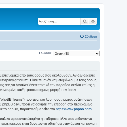
Αναζήτηση
Ειδική αναζήτηση
Σύνδεση
Γλώσσα:
δεσμεύεστε νομικά από τους όρους που ακολουθούν. Αν δεν δέχεστε
ateparty.gr forum”. Είναι πιθανόν να μεταβάλλουμε τους όρους
υς σας να ξαναδιαβάζετε τακτικά την παρούσα σελίδα καθώς η
ην ανανεωμένη και/ή τροποποιημένη μορφή των όρων.
”, “phpBB Teams”) που είναι μια λύση συστήματος συζητήσεων
υ phpBB δεν μπορεί να ασκήσει την επιρροή στο περιεχόμενο
 με το phpBB, παρακαλούμε δείτε στο
https://www.phpbb.com/
.
ξουαλικά προσανατολισμένο ή οτιδήποτε άλλο που πιθανόν να
ιου περιεχομένου είναι δυνατόν να οδηγήσει στην άμεση και μόνιμη