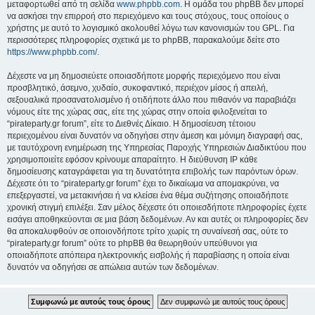
μεταφορτωθεί από τη σελίδα
www.phpbb.com
. Η ομάδα του phpBB δεν μπορεί
να ασκήσει την επιρροή στο περιεχόμενο και τους στόχους, τους οποίους ο
χρήστης με αυτό το λογισμικό ακολουθεί λόγω των κανονισμών του GPL. Για
περισσότερες πληροφορίες σχετικά με το phpBB, παρακαλούμε δείτε στο
https://www.phpbb.com/
.
Δέχεστε να μη δημοσιεύετε οποιασδήποτε μορφής περιεχόμενο που είναι
προσβλητικό, άσεμνο, χυδαίο, συκοφαντικό, περιέχον μίσος ή απειλή,
σεξουαλικά προσανατολισμένο ή οτιδήποτε άλλο που πιθανόν να παραβιάζει
νόμους είτε της χώρας σας, είτε της χώρας στην οποία φιλοξενείται το
“pirateparty.gr forum”, είτε το Διεθνές Δίκαιο. Η δημοσίευση τέτοιου
περιεχομένου είναι δυνατόν να οδηγήσει στην άμεση και μόνιμη διαγραφή σας,
με ταυτόχρονη ενημέρωση της Υπηρεσίας Παροχής Υπηρεσιών Διαδικτύου που
χρησιμοποιείτε εφόσον κρίνουμε απαραίτητο. Η διεύθυνση IP κάθε
δημοσίευσης καταγράφεται για τη δυνατότητα επιβολής των παρόντων όρων.
Δέχεστε ότι το “pirateparty.gr forum” έχει το δικαίωμα να απομακρύνει, να
επεξεργαστεί, να μετακινήσει ή να κλείσει ένα θέμα συζήτησης οποιαδήποτε
χρονική στιγμή επιλέξει. Σαν μέλος δέχεστε ότι οποιεσδήποτε πληροφορίες έχετε
εισάγει αποθηκεύονται σε μια βάση δεδομένων. Αν και αυτές οι πληροφορίες δεν
θα αποκαλυφθούν σε οποιονδήποτε τρίτο χωρίς τη συναίνεσή σας, ούτε το
“pirateparty.gr forum” ούτε το phpBB θα θεωρηθούν υπεύθυνοι για
οποιαδήποτε απόπειρα ηλεκτρονικής εισβολής ή παραβίασης η οποία είναι
δυνατόν να οδηγήσει σε απώλεια αυτών των δεδομένων.