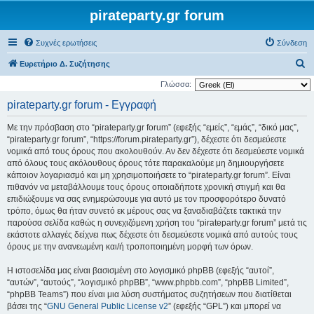
pirateparty.gr forum
Συχνές ερωτήσεις
Σύνδεση
Α
Ευρετήριο Δ. Συζήτησης
ν
Γλώσσα:
α
pirateparty.gr forum - Εγγραφή
ζ
Με την πρόσβαση στο “pirateparty.gr forum” (εφεξής “εμείς”, “εμάς”, “δικό μας”,
ή
“pirateparty.gr forum”, “https://forum.pirateparty.gr”), δέχεστε ότι δεσμεύεστε
τ
νομικά από τους όρους που ακολουθούν. Αν δεν δέχεστε ότι δεσμεύεστε νομικά
από όλους τους ακόλουθους όρους τότε παρακαλούμε μη δημιουργήσετε
η
κάποιον λογαριασμό και μη χρησιμοποιήσετε το “pirateparty.gr forum”. Είναι
σ
πιθανόν να μεταβάλλουμε τους όρους οποιαδήποτε χρονική στιγμή και θα
η
επιδιώξουμε να σας ενημερώσουμε για αυτό με τον προσφορότερο δυνατό
τρόπο, όμως θα ήταν συνετό εκ μέρους σας να ξαναδιαβάζετε τακτικά την
παρούσα σελίδα καθώς η συνεχιζόμενη χρήση του “pirateparty.gr forum” μετά τις
εκάστοτε αλλαγές δείχνει πως δέχεστε ότι δεσμεύεστε νομικά από αυτούς τους
όρους με την ανανεωμένη και/ή τροποποιημένη μορφή των όρων.
Η ιστοσελίδα μας είναι βασισμένη στο λογισμικό phpBB (εφεξής “αυτοί”,
“αυτών”, “αυτούς”, “λογισμικό phpBB”, “www.phpbb.com”, “phpBB Limited”,
“phpBB Teams”) που είναι μια λύση συστήματος συζητήσεων που διατίθεται
βάσει της “
GNU General Public License v2
” (εφεξής “GPL”) και μπορεί να