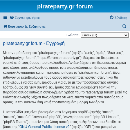
pirateparty.gr forum
Συχνές ερωτήσεις
Σύνδεση
Α
Ευρετήριο Δ. Συζήτησης
ν
Γλώσσα:
α
pirateparty.gr forum - Εγγραφή
ζ
Με την πρόσβαση στο “pirateparty.gr forum” (εφεξής “εμείς”, “εμάς”, “δικό μας”,
ή
“pirateparty.gr forum”, “https://forum.pirateparty.gr”), δέχεστε ότι δεσμεύεστε
τ
νομικά από τους όρους που ακολουθούν. Αν δεν δέχεστε ότι δεσμεύεστε νομικά
από όλους τους ακόλουθους όρους τότε παρακαλούμε μη δημιουργήσετε
η
κάποιον λογαριασμό και μη χρησιμοποιήσετε το “pirateparty.gr forum”. Είναι
σ
πιθανόν να μεταβάλλουμε τους όρους οποιαδήποτε χρονική στιγμή και θα
η
επιδιώξουμε να σας ενημερώσουμε για αυτό με τον προσφορότερο δυνατό
τρόπο, όμως θα ήταν συνετό εκ μέρους σας να ξαναδιαβάζετε τακτικά την
παρούσα σελίδα καθώς η συνεχιζόμενη χρήση του “pirateparty.gr forum” μετά τις
εκάστοτε αλλαγές δείχνει πως δέχεστε ότι δεσμεύεστε νομικά από αυτούς τους
όρους με την ανανεωμένη και/ή τροποποιημένη μορφή των όρων.
Η ιστοσελίδα μας είναι βασισμένη στο λογισμικό phpBB (εφεξής “αυτοί”,
“αυτών”, “αυτούς”, “λογισμικό phpBB”, “www.phpbb.com”, “phpBB Limited”,
“phpBB Teams”) που είναι μια λύση συστήματος συζητήσεων που διατίθεται
βάσει της “
GNU General Public License v2
” (εφεξής “GPL”) και μπορεί να