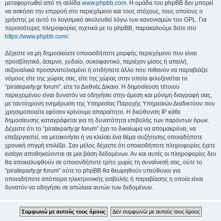
μεταφορτωθεί από τη σελίδα
www.phpbb.com
. Η ομάδα του phpBB δεν μπορεί
να ασκήσει την επιρροή στο περιεχόμενο και τους στόχους, τους οποίους ο
χρήστης με αυτό το λογισμικό ακολουθεί λόγω των κανονισμών του GPL. Για
περισσότερες πληροφορίες σχετικά με το phpBB, παρακαλούμε δείτε στο
https://www.phpbb.com/
.
Δέχεστε να μη δημοσιεύετε οποιασδήποτε μορφής περιεχόμενο που είναι
προσβλητικό, άσεμνο, χυδαίο, συκοφαντικό, περιέχον μίσος ή απειλή,
σεξουαλικά προσανατολισμένο ή οτιδήποτε άλλο που πιθανόν να παραβιάζει
νόμους είτε της χώρας σας, είτε της χώρας στην οποία φιλοξενείται το
“pirateparty.gr forum”, είτε το Διεθνές Δίκαιο. Η δημοσίευση τέτοιου
περιεχομένου είναι δυνατόν να οδηγήσει στην άμεση και μόνιμη διαγραφή σας,
με ταυτόχρονη ενημέρωση της Υπηρεσίας Παροχής Υπηρεσιών Διαδικτύου που
χρησιμοποιείτε εφόσον κρίνουμε απαραίτητο. Η διεύθυνση IP κάθε
δημοσίευσης καταγράφεται για τη δυνατότητα επιβολής των παρόντων όρων.
Δέχεστε ότι το “pirateparty.gr forum” έχει το δικαίωμα να απομακρύνει, να
επεξεργαστεί, να μετακινήσει ή να κλείσει ένα θέμα συζήτησης οποιαδήποτε
χρονική στιγμή επιλέξει. Σαν μέλος δέχεστε ότι οποιεσδήποτε πληροφορίες έχετε
εισάγει αποθηκεύονται σε μια βάση δεδομένων. Αν και αυτές οι πληροφορίες δεν
θα αποκαλυφθούν σε οποιονδήποτε τρίτο χωρίς τη συναίνεσή σας, ούτε το
“pirateparty.gr forum” ούτε το phpBB θα θεωρηθούν υπεύθυνοι για
οποιαδήποτε απόπειρα ηλεκτρονικής εισβολής ή παραβίασης η οποία είναι
δυνατόν να οδηγήσει σε απώλεια αυτών των δεδομένων.