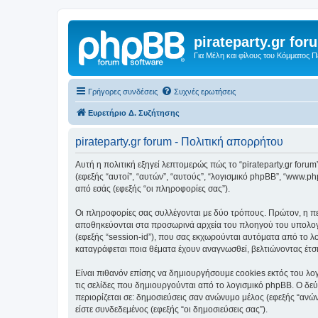
pirateparty.gr for
Για Μέλη και φίλους του Κόμματος 
Γρήγορες συνδέσεις
Συχνές ερωτήσεις
Ευρετήριο Δ. Συζήτησης
pirateparty.gr forum - Πολιτική απορρήτου
Αυτή η πολιτική εξηγεί λεπτομερώς πώς το “pirateparty.gr forum” κ
(εφεξής “αυτοί”, “αυτών”, “αυτούς”, “λογισμικό phpBB”, “www
από εσάς (εφεξής “οι πληροφορίες σας”).
Οι πληροφορίες σας συλλέγονται με δύο τρόπους. Πρώτον, η περι
αποθηκεύονται στα προσωρινά αρχεία του πλοηγού του υπολογισ
(εφεξής “session-id”), που σας εκχωρούνται αυτόματα από το λο
καταγράφεται ποια θέματα έχουν αναγνωσθεί, βελτιώνοντας έτσι
Είναι πιθανόν επίσης να δημιουργήσουμε cookies εκτός του λογ
τις σελίδες που δημιουργούνται από το λογισμικό phpBB. Ο δεύ
περιορίζεται σε: δημοσιεύσεις σαν ανώνυμο μέλος (εφεξής “ανών
είστε συνδεδεμένος (εφεξής “οι δημοσιεύσεις σας”).