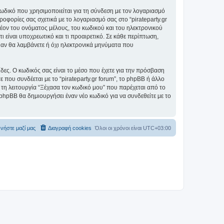
ωδικό που χρησιμοποιείται για τη σύνδεση με τον λογαριασμό
οφορίες σας σχετικά με το λογαριασμό σας στο “pirateparty.gr
ον του ονόματος μέλους, του κωδικού και του ηλεκτρονικού
ι είναι υποχρεωτικό και τι προαιρετικό. Σε κάθε περίπτωση,
ε αν θα λαμβάνετε ή όχι ηλεκτρονικά μηνύματα που
ίδες. Ο κωδικός σας είναι το μέσο που έχετε για την πρόσβαση
 που συνδέεται με το “pirateparty.gr forum”, το phpBB ή άλλο
 τη λειτουργία “Ξέχασα τον κωδικό μου” που παρέχεται από το
 phpBB θα δημιουργήσει έναν νέο κωδικό για να συνδεθείτε με το
νήστε μαζί μας
Διαγραφή cookies
Όλοι οι χρόνοι είναι
UTC+03:00