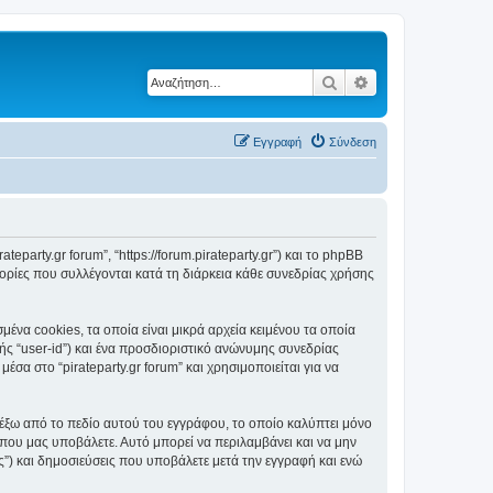
Αναζήτηση
Ειδική αναζήτηση
Εγγραφή
Σύνδεση
ateparty.gr forum”, “https://forum.pirateparty.gr”) και το phpBB
ορίες που συλλέγονται κατά τη διάρκεια κάθε συνεδρίας χρήσης
ένα cookies, τα οποία είναι μικρά αρχεία κειμένου τα οποία
ς “user-id”) και ένα προσδιοριστικό ανώνυμης συνεδρίας
σα στο “pirateparty.gr forum” και χρησιμοποιείται για να
ι έξω από το πεδίο αυτού του εγγράφου, το οποίο καλύπτει μόνο
 που μας υποβάλετε. Αυτό μπορεί να περιλαμβάνει και να μην
ας”) και δημοσιεύσεις που υποβάλετε μετά την εγγραφή και ενώ