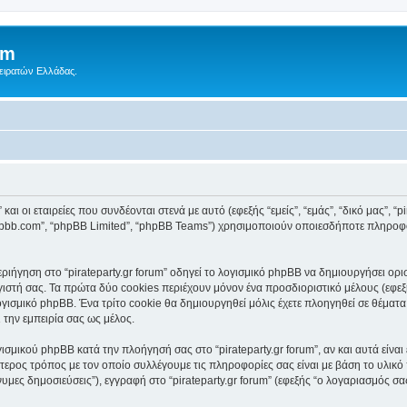
um
Πειρατών Ελλάδας.
αι οι εταιρείες που συνδέονται στενά με αυτό (εφεξής “εμείς”, “εμάς”, “δικό μας”, “pir
.phpbb.com”, “phpBB Limited”, “phpBB Teams”) χρησιμοποιούν οποιεσδήποτε πληροφ
ήγηση στο “pirateparty.gr forum” οδηγεί το λογισμικό phpBB να δημιουργήσει ορισμ
τή σας. Τα πρώτα δύο cookies περιέχουν μόνον ένα προσδιοριστικό μέλους (εφεξή
γισμικό phpBB. Ένα τρίτο cookie θα δημιουργηθεί μόλις έχετε πλοηγηθεί σε θέματα μέ
 την εμπειρία σας ως μέλος.
ισμικού phpBB κατά την πλοήγησή σας στο “pirateparty.gr forum”, αν και αυτά είνα
τερος τρόπος με τον οποίο συλλέγουμε τις πληροφορίες σας είναι με βάση το υλικό
υμες δημοσιεύσεις”), εγγραφή στο “pirateparty.gr forum” (εφεξής “ο λογαριασμός σ