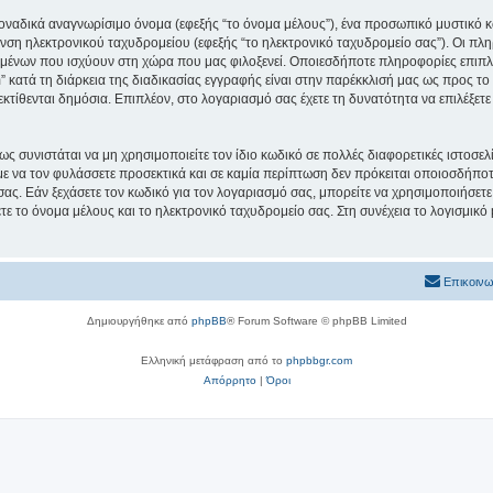
μοναδικά αναγνωρίσιμο όνομα (εφεξής “το όνομα μέλους”), ένα προσωπικό μυστικό κ
νση ηλεκτρονικού ταχυδρομείου (εφεξής “το ηλεκτρονικό ταχυδρομείο σας”). Οι πληρ
μένων που ισχύουν στη χώρα που μας φιλοξενεί. Οποιεσδήποτε πληροφορίες επιπλέ
 κατά τη διάρκεια της διαδικασίας εγγραφής είναι στην παρέκκλισή μας ως προς το τ
εκτίθενται δημόσια. Επιπλέον, στο λογαριασμό σας έχετε τη δυνατότητα να επιλέξετ
ς συνιστάται να μη χρησιμοποιείτε τον ίδιο κωδικό σε πολλές διαφορετικές ιστοσελ
με να τον φυλάσσετε προσεκτικά και σε καμία περίπτωση δεν πρόκειται οποιοσδήποτε
σας. Εάν ξεχάσετε τον κωδικό για τον λογαριασμό σας, μπορείτε να χρησιμοποιήσετε
ε το όνομα μέλους και το ηλεκτρονικό ταχυδρομείο σας. Στη συνέχεια το λογισμικό
Επικοινω
Δημιουργήθηκε από
phpBB
® Forum Software © phpBB Limited
Ελληνική μετάφραση από το
phpbbgr.com
Απόρρητο
|
Όροι