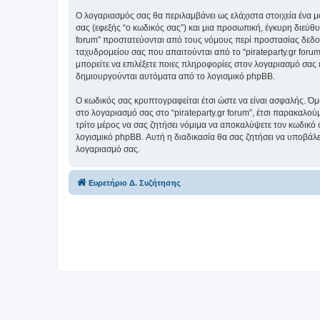
Ο λογαριασμός σας θα περιλαμβάνει ως ελάχιστα στοιχεία ένα 
σας (εφεξής “ο κωδικός σας”) και μια προσωπική, έγκυρη διεύθυ
forum” προστατεύονται από τους νόμους περί προστασίας δεδο
ταχυδρομείου σας που απαιτούνται από το “pirateparty.gr forum”
μπορείτε να επιλέξετε ποιες πληροφορίες στον λογαριασμό σας 
δημιουργούνται αυτόματα από το λογισμικό phpBB.
Ο κωδικός σας κρυπτογραφείται έτσι ώστε να είναι ασφαλής. Όμω
στο λογαριασμό σας στο “pirateparty.gr forum”, έτσι παρακαλού
τρίτο μέρος να σας ζητήσει νόμιμα να αποκαλύψετε τον κωδικό 
λογισμικό phpBB. Αυτή η διαδικασία θα σας ζητήσει να υποβάλετ
λογαριασμό σας.
Ευρετήριο Δ. Συζήτησης