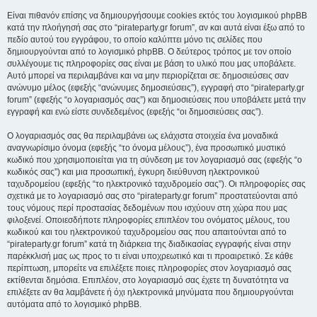
Είναι πιθανόν επίσης να δημιουργήσουμε cookies εκτός του λογισμικού phpBB
κατά την πλοήγησή σας στο “pirateparty.gr forum”, αν και αυτά είναι έξω από το
πεδίο αυτού του εγγράφου, το οποίο καλύπτει μόνο τις σελίδες που
δημιουργούνται από το λογισμικό phpBB. Ο δεύτερος τρόπος με τον οποίο
συλλέγουμε τις πληροφορίες σας είναι με βάση το υλικό που μας υποβάλετε.
Αυτό μπορεί να περιλαμβάνει και να μην περιορίζεται σε: δημοσιεύσεις σαν
ανώνυμο μέλος (εφεξής “ανώνυμες δημοσιεύσεις”), εγγραφή στο “pirateparty.gr
forum” (εφεξής “ο λογαριασμός σας”) και δημοσιεύσεις που υποβάλετε μετά την
εγγραφή και ενώ είστε συνδεδεμένος (εφεξής “οι δημοσιεύσεις σας”).
Ο λογαριασμός σας θα περιλαμβάνει ως ελάχιστα στοιχεία ένα μοναδικά
αναγνωρίσιμο όνομα (εφεξής “το όνομα μέλους”), ένα προσωπικό μυστικό
κωδικό που χρησιμοποιείται για τη σύνδεση με τον λογαριασμό σας (εφεξής “ο
κωδικός σας”) και μια προσωπική, έγκυρη διεύθυνση ηλεκτρονικού
ταχυδρομείου (εφεξής “το ηλεκτρονικό ταχυδρομείο σας”). Οι πληροφορίες σας
σχετικά με το λογαριασμό σας στο “pirateparty.gr forum” προστατεύονται από
τους νόμους περί προστασίας δεδομένων που ισχύουν στη χώρα που μας
φιλοξενεί. Οποιεσδήποτε πληροφορίες επιπλέον του ονόματος μέλους, του
κωδικού και του ηλεκτρονικού ταχυδρομείου σας που απαιτούνται από το
“pirateparty.gr forum” κατά τη διάρκεια της διαδικασίας εγγραφής είναι στην
παρέκκλισή μας ως προς το τι είναι υποχρεωτικό και τι προαιρετικό. Σε κάθε
περίπτωση, μπορείτε να επιλέξετε ποιες πληροφορίες στον λογαριασμό σας
εκτίθενται δημόσια. Επιπλέον, στο λογαριασμό σας έχετε τη δυνατότητα να
επιλέξετε αν θα λαμβάνετε ή όχι ηλεκτρονικά μηνύματα που δημιουργούνται
αυτόματα από το λογισμικό phpBB.