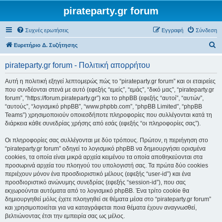
pirateparty.gr forum
Συχνές ερωτήσεις
Εγγραφή
Σύνδεση
Α
Ευρετήριο Δ. Συζήτησης
ν
pirateparty.gr forum - Πολιτική απορρήτου
α
ζ
Αυτή η πολιτική εξηγεί λεπτομερώς πώς το “pirateparty.gr forum” και οι εταιρείες
που συνδέονται στενά με αυτό (εφεξής “εμείς”, “εμάς”, “δικό μας”, “pirateparty.gr
ή
forum”, “https://forum.pirateparty.gr”) και το phpBB (εφεξής “αυτοί”, “αυτών”,
τ
“αυτούς”, “λογισμικό phpBB”, “www.phpbb.com”, “phpBB Limited”, “phpBB
Teams”) χρησιμοποιούν οποιεσδήποτε πληροφορίες που συλλέγονται κατά τη
η
διάρκεια κάθε συνεδρίας χρήσης από εσάς (εφεξής “οι πληροφορίες σας”).
σ
Οι πληροφορίες σας συλλέγονται με δύο τρόπους. Πρώτον, η περιήγηση στο
η
“pirateparty.gr forum” οδηγεί το λογισμικό phpBB να δημιουργήσει ορισμένα
cookies, τα οποία είναι μικρά αρχεία κειμένου τα οποία αποθηκεύονται στα
προσωρινά αρχεία του πλοηγού του υπολογιστή σας. Τα πρώτα δύο cookies
περιέχουν μόνον ένα προσδιοριστικό μέλους (εφεξής “user-id”) και ένα
προσδιοριστικό ανώνυμης συνεδρίας (εφεξής “session-id”), που σας
εκχωρούνται αυτόματα από το λογισμικό phpBB. Ένα τρίτο cookie θα
δημιουργηθεί μόλις έχετε πλοηγηθεί σε θέματα μέσα στο “pirateparty.gr forum”
και χρησιμοποιείται για να καταγράφεται ποια θέματα έχουν αναγνωσθεί,
βελτιώνοντας έτσι την εμπειρία σας ως μέλος.