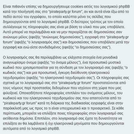
Είναι πιθανόν επίσης να δημιουργήσουμε cookies εκτός του λογισμικού phpBB
κατά την πλοήγησή σας στο “pirateparty.gr forum”, αν και αυτά είναι έξω από το
πεδίο αυτού του εγγράφου, το οποίο καλύπτει μόνο τις σελίδες που
δημιουργούνται από το λογισμικό phpBB. Ο δεύτερος τρόπος με τον οποίο
συλλέγουμε τις πληροφορίες σας είναι με βάση το υλικό που μας υποβάλετε.
Αυτό μπορεί να περιλαμβάνει και να μην περιορίζεται σε: δημοσιεύσεις σαν
ανώνυμο μέλος (εφεξής “ανώνυμες δημοσιεύσεις”), εγγραφή στο “pirateparty.gr
forum” (εφεξής “ο λογαριασμός σας”) και δημοσιεύσεις που υποβάλετε μετά την
εγγραφή και ενώ είστε συνδεδεμένος (εφεξής “οι δημοσιεύσεις σας”).
Ο λογαριασμός σας θα περιλαμβάνει ως ελάχιστα στοιχεία ένα μοναδικά
αναγνωρίσιμο όνομα (εφεξής “το όνομα μέλους”), ένα προσωπικό μυστικό
κωδικό που χρησιμοποιείται για τη σύνδεση με τον λογαριασμό σας (εφεξής “ο
κωδικός σας”) και μια προσωπική, έγκυρη διεύθυνση ηλεκτρονικού
ταχυδρομείου (εφεξής “το ηλεκτρονικό ταχυδρομείο σας”). Οι πληροφορίες σας
σχετικά με το λογαριασμό σας στο “pirateparty.gr forum” προστατεύονται από
τους νόμους περί προστασίας δεδομένων που ισχύουν στη χώρα που μας
φιλοξενεί. Οποιεσδήποτε πληροφορίες επιπλέον του ονόματος μέλους, του
κωδικού και του ηλεκτρονικού ταχυδρομείου σας που απαιτούνται από το
“pirateparty.gr forum” κατά τη διάρκεια της διαδικασίας εγγραφής είναι στην
παρέκκλισή μας ως προς το τι είναι υποχρεωτικό και τι προαιρετικό. Σε κάθε
περίπτωση, μπορείτε να επιλέξετε ποιες πληροφορίες στον λογαριασμό σας
εκτίθενται δημόσια. Επιπλέον, στο λογαριασμό σας έχετε τη δυνατότητα να
επιλέξετε αν θα λαμβάνετε ή όχι ηλεκτρονικά μηνύματα που δημιουργούνται
αυτόματα από το λογισμικό phpBB.