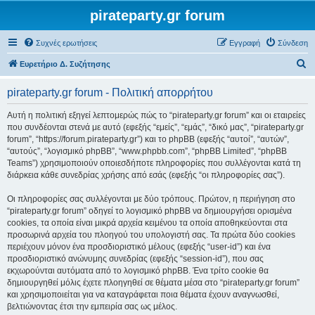
pirateparty.gr forum
Συχνές ερωτήσεις
Εγγραφή
Σύνδεση
Α
Ευρετήριο Δ. Συζήτησης
ν
pirateparty.gr forum - Πολιτική απορρήτου
α
ζ
Αυτή η πολιτική εξηγεί λεπτομερώς πώς το “pirateparty.gr forum” και οι εταιρείες
που συνδέονται στενά με αυτό (εφεξής “εμείς”, “εμάς”, “δικό μας”, “pirateparty.gr
ή
forum”, “https://forum.pirateparty.gr”) και το phpBB (εφεξής “αυτοί”, “αυτών”,
τ
“αυτούς”, “λογισμικό phpBB”, “www.phpbb.com”, “phpBB Limited”, “phpBB
Teams”) χρησιμοποιούν οποιεσδήποτε πληροφορίες που συλλέγονται κατά τη
η
διάρκεια κάθε συνεδρίας χρήσης από εσάς (εφεξής “οι πληροφορίες σας”).
σ
Οι πληροφορίες σας συλλέγονται με δύο τρόπους. Πρώτον, η περιήγηση στο
η
“pirateparty.gr forum” οδηγεί το λογισμικό phpBB να δημιουργήσει ορισμένα
cookies, τα οποία είναι μικρά αρχεία κειμένου τα οποία αποθηκεύονται στα
προσωρινά αρχεία του πλοηγού του υπολογιστή σας. Τα πρώτα δύο cookies
περιέχουν μόνον ένα προσδιοριστικό μέλους (εφεξής “user-id”) και ένα
προσδιοριστικό ανώνυμης συνεδρίας (εφεξής “session-id”), που σας
εκχωρούνται αυτόματα από το λογισμικό phpBB. Ένα τρίτο cookie θα
δημιουργηθεί μόλις έχετε πλοηγηθεί σε θέματα μέσα στο “pirateparty.gr forum”
και χρησιμοποιείται για να καταγράφεται ποια θέματα έχουν αναγνωσθεί,
βελτιώνοντας έτσι την εμπειρία σας ως μέλος.