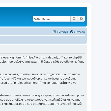
Αναζήτηση
Ειδική αναζήτηση
Εγγραφή
Σύνδεση
ateparty.gr forum”, “https://forum.pirateparty.gr”) και το phpBB
ορίες που συλλέγονται κατά τη διάρκεια κάθε συνεδρίας χρήσης
ένα cookies, τα οποία είναι μικρά αρχεία κειμένου τα οποία
ς “user-id”) και ένα προσδιοριστικό ανώνυμης συνεδρίας
σα στο “pirateparty.gr forum” και χρησιμοποιείται για να
ι έξω από το πεδίο αυτού του εγγράφου, το οποίο καλύπτει μόνο
 που μας υποβάλετε. Αυτό μπορεί να περιλαμβάνει και να μην
ας”) και δημοσιεύσεις που υποβάλετε μετά την εγγραφή και ενώ