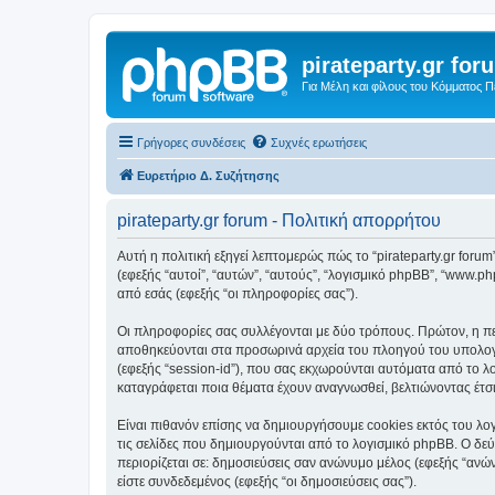
pirateparty.gr for
Για Μέλη και φίλους του Κόμματος 
Γρήγορες συνδέσεις
Συχνές ερωτήσεις
Ευρετήριο Δ. Συζήτησης
pirateparty.gr forum - Πολιτική απορρήτου
Αυτή η πολιτική εξηγεί λεπτομερώς πώς το “pirateparty.gr forum” κ
(εφεξής “αυτοί”, “αυτών”, “αυτούς”, “λογισμικό phpBB”, “www
από εσάς (εφεξής “οι πληροφορίες σας”).
Οι πληροφορίες σας συλλέγονται με δύο τρόπους. Πρώτον, η περι
αποθηκεύονται στα προσωρινά αρχεία του πλοηγού του υπολογισ
(εφεξής “session-id”), που σας εκχωρούνται αυτόματα από το λο
καταγράφεται ποια θέματα έχουν αναγνωσθεί, βελτιώνοντας έτσι
Είναι πιθανόν επίσης να δημιουργήσουμε cookies εκτός του λογ
τις σελίδες που δημιουργούνται από το λογισμικό phpBB. Ο δεύ
περιορίζεται σε: δημοσιεύσεις σαν ανώνυμο μέλος (εφεξής “ανών
είστε συνδεδεμένος (εφεξής “οι δημοσιεύσεις σας”).