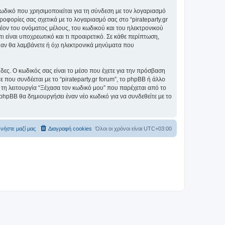
ωδικό που χρησιμοποιείται για τη σύνδεση με τον λογαριασμό
οφορίες σας σχετικά με το λογαριασμό σας στο “pirateparty.gr
ον του ονόματος μέλους, του κωδικού και του ηλεκτρονικού
ι είναι υποχρεωτικό και τι προαιρετικό. Σε κάθε περίπτωση,
ε αν θα λαμβάνετε ή όχι ηλεκτρονικά μηνύματα που
ίδες. Ο κωδικός σας είναι το μέσο που έχετε για την πρόσβαση
 που συνδέεται με το “pirateparty.gr forum”, το phpBB ή άλλο
 τη λειτουργία “Ξέχασα τον κωδικό μου” που παρέχεται από το
 phpBB θα δημιουργήσει έναν νέο κωδικό για να συνδεθείτε με το
νήστε μαζί μας
Διαγραφή cookies
Όλοι οι χρόνοι είναι
UTC+03:00