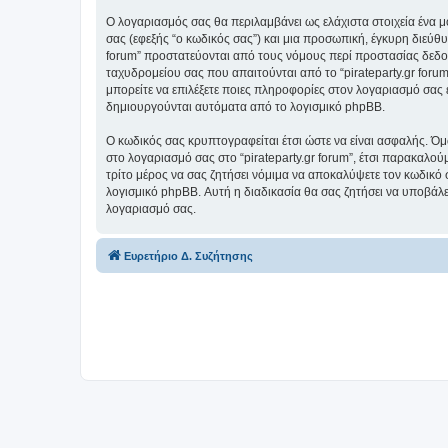
Ο λογαριασμός σας θα περιλαμβάνει ως ελάχιστα στοιχεία ένα 
σας (εφεξής “ο κωδικός σας”) και μια προσωπική, έγκυρη διεύθυ
forum” προστατεύονται από τους νόμους περί προστασίας δεδο
ταχυδρομείου σας που απαιτούνται από το “pirateparty.gr forum”
μπορείτε να επιλέξετε ποιες πληροφορίες στον λογαριασμό σας 
δημιουργούνται αυτόματα από το λογισμικό phpBB.
Ο κωδικός σας κρυπτογραφείται έτσι ώστε να είναι ασφαλής. Όμω
στο λογαριασμό σας στο “pirateparty.gr forum”, έτσι παρακαλού
τρίτο μέρος να σας ζητήσει νόμιμα να αποκαλύψετε τον κωδικό 
λογισμικό phpBB. Αυτή η διαδικασία θα σας ζητήσει να υποβάλετ
λογαριασμό σας.
Ευρετήριο Δ. Συζήτησης