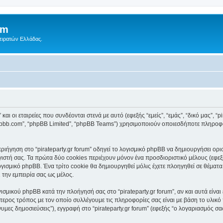
um
Πειρατών Ελλάδας.
αι οι εταιρείες που συνδέονται στενά με αυτό (εφεξής “εμείς”, “εμάς”, “δικό μας”, “pir
.phpbb.com”, “phpBB Limited”, “phpBB Teams”) χρησιμοποιούν οποιεσδήποτε πληροφ
ήγηση στο “pirateparty.gr forum” οδηγεί το λογισμικό phpBB να δημιουργήσει ορισμ
τή σας. Τα πρώτα δύο cookies περιέχουν μόνον ένα προσδιοριστικό μέλους (εφεξή
γισμικό phpBB. Ένα τρίτο cookie θα δημιουργηθεί μόλις έχετε πλοηγηθεί σε θέματα μέ
 την εμπειρία σας ως μέλος.
ισμικού phpBB κατά την πλοήγησή σας στο “pirateparty.gr forum”, αν και αυτά είνα
τερος τρόπος με τον οποίο συλλέγουμε τις πληροφορίες σας είναι με βάση το υλικό
υμες δημοσιεύσεις”), εγγραφή στο “pirateparty.gr forum” (εφεξής “ο λογαριασμός σ