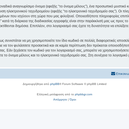
μοναδικά αναγνωρίσιμο όνομα (εφεξής “το όνομα μέλους”), ένα προσωπικό μυστικό κ
νση ηλεκτρονικού ταχυδρομείου (εφεξής “το ηλεκτρονικό ταχυδρομείο σας”). Οι πληρ
μένων που ισχύουν στη χώρα που μας φιλοξενεί. Οποιεσδήποτε πληροφορίες επιπλέ
 κατά τη διάρκεια της διαδικασίας εγγραφής είναι στην παρέκκλισή μας ως προς το τ
εκτίθενται δημόσια. Επιπλέον, στο λογαριασμό σας έχετε τη δυνατότητα να επιλέξετ
ς συνιστάται να μη χρησιμοποιείτε τον ίδιο κωδικό σε πολλές διαφορετικές ιστοσελ
με να τον φυλάσσετε προσεκτικά και σε καμία περίπτωση δεν πρόκειται οποιοσδήποτε
σας. Εάν ξεχάσετε τον κωδικό για τον λογαριασμό σας, μπορείτε να χρησιμοποιήσετε
ε το όνομα μέλους και το ηλεκτρονικό ταχυδρομείο σας. Στη συνέχεια το λογισμικό
Επικοινω
Δημιουργήθηκε από
phpBB
® Forum Software © phpBB Limited
Ελληνική μετάφραση από το
phpbbgr.com
Απόρρητο
|
Όροι