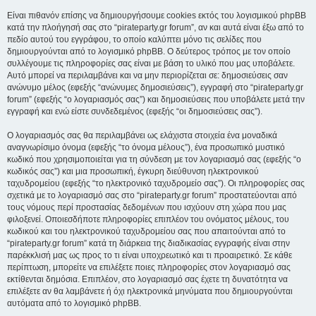
Είναι πιθανόν επίσης να δημιουργήσουμε cookies εκτός του λογισμικού phpBB
κατά την πλοήγησή σας στο “pirateparty.gr forum”, αν και αυτά είναι έξω από το
πεδίο αυτού του εγγράφου, το οποίο καλύπτει μόνο τις σελίδες που
δημιουργούνται από το λογισμικό phpBB. Ο δεύτερος τρόπος με τον οποίο
συλλέγουμε τις πληροφορίες σας είναι με βάση το υλικό που μας υποβάλετε.
Αυτό μπορεί να περιλαμβάνει και να μην περιορίζεται σε: δημοσιεύσεις σαν
ανώνυμο μέλος (εφεξής “ανώνυμες δημοσιεύσεις”), εγγραφή στο “pirateparty.gr
forum” (εφεξής “ο λογαριασμός σας”) και δημοσιεύσεις που υποβάλετε μετά την
εγγραφή και ενώ είστε συνδεδεμένος (εφεξής “οι δημοσιεύσεις σας”).
Ο λογαριασμός σας θα περιλαμβάνει ως ελάχιστα στοιχεία ένα μοναδικά
αναγνωρίσιμο όνομα (εφεξής “το όνομα μέλους”), ένα προσωπικό μυστικό
κωδικό που χρησιμοποιείται για τη σύνδεση με τον λογαριασμό σας (εφεξής “ο
κωδικός σας”) και μια προσωπική, έγκυρη διεύθυνση ηλεκτρονικού
ταχυδρομείου (εφεξής “το ηλεκτρονικό ταχυδρομείο σας”). Οι πληροφορίες σας
σχετικά με το λογαριασμό σας στο “pirateparty.gr forum” προστατεύονται από
τους νόμους περί προστασίας δεδομένων που ισχύουν στη χώρα που μας
φιλοξενεί. Οποιεσδήποτε πληροφορίες επιπλέον του ονόματος μέλους, του
κωδικού και του ηλεκτρονικού ταχυδρομείου σας που απαιτούνται από το
“pirateparty.gr forum” κατά τη διάρκεια της διαδικασίας εγγραφής είναι στην
παρέκκλισή μας ως προς το τι είναι υποχρεωτικό και τι προαιρετικό. Σε κάθε
περίπτωση, μπορείτε να επιλέξετε ποιες πληροφορίες στον λογαριασμό σας
εκτίθενται δημόσια. Επιπλέον, στο λογαριασμό σας έχετε τη δυνατότητα να
επιλέξετε αν θα λαμβάνετε ή όχι ηλεκτρονικά μηνύματα που δημιουργούνται
αυτόματα από το λογισμικό phpBB.