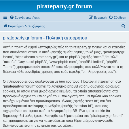
pirateparty.gr forum
Συχνές ερωτήσεις
Εγγραφή
Σύνδεση
Α
Ευρετήριο Δ. Συζήτησης
ν
pirateparty.gr forum - Πολιτική απορρήτου
α
ζ
Αυτή η πολιτική εξηγεί λεπτομερώς πώς το “pirateparty.gr forum” και οι εταιρείες
που συνδέονται στενά με αυτό (εφεξής “εμείς”, “εμάς”, “δικό μας”, “pirateparty.gr
ή
forum”, “https://forum.pirateparty.gr”) και το phpBB (εφεξής “αυτοί”, “αυτών”,
τ
“αυτούς”, “λογισμικό phpBB”, “www.phpbb.com”, “phpBB Limited”, “phpBB
Teams”) χρησιμοποιούν οποιεσδήποτε πληροφορίες που συλλέγονται κατά τη
η
διάρκεια κάθε συνεδρίας χρήσης από εσάς (εφεξής “οι πληροφορίες σας”).
σ
Οι πληροφορίες σας συλλέγονται με δύο τρόπους. Πρώτον, η περιήγηση στο
η
“pirateparty.gr forum” οδηγεί το λογισμικό phpBB να δημιουργήσει ορισμένα
cookies, τα οποία είναι μικρά αρχεία κειμένου τα οποία αποθηκεύονται στα
προσωρινά αρχεία του πλοηγού του υπολογιστή σας. Τα πρώτα δύο cookies
περιέχουν μόνον ένα προσδιοριστικό μέλους (εφεξής “user-id”) και ένα
προσδιοριστικό ανώνυμης συνεδρίας (εφεξής “session-id”), που σας
εκχωρούνται αυτόματα από το λογισμικό phpBB. Ένα τρίτο cookie θα
δημιουργηθεί μόλις έχετε πλοηγηθεί σε θέματα μέσα στο “pirateparty.gr forum”
και χρησιμοποιείται για να καταγράφεται ποια θέματα έχουν αναγνωσθεί,
βελτιώνοντας έτσι την εμπειρία σας ως μέλος.