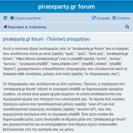
pirateparty.gr forum
Συχνές ερωτήσεις
Εγγραφή
Σύνδεση
Α
Ευρετήριο Δ. Συζήτησης
ν
pirateparty.gr forum - Πολιτική απορρήτου
α
ζ
Αυτή η πολιτική εξηγεί λεπτομερώς πώς το “pirateparty.gr forum” και οι εταιρείες
που συνδέονται στενά με αυτό (εφεξής “εμείς”, “εμάς”, “δικό μας”, “pirateparty.gr
ή
forum”, “https://forum.pirateparty.gr”) και το phpBB (εφεξής “αυτοί”, “αυτών”,
τ
“αυτούς”, “λογισμικό phpBB”, “www.phpbb.com”, “phpBB Limited”, “phpBB
Teams”) χρησιμοποιούν οποιεσδήποτε πληροφορίες που συλλέγονται κατά τη
η
διάρκεια κάθε συνεδρίας χρήσης από εσάς (εφεξής “οι πληροφορίες σας”).
σ
Οι πληροφορίες σας συλλέγονται με δύο τρόπους. Πρώτον, η περιήγηση στο
η
“pirateparty.gr forum” οδηγεί το λογισμικό phpBB να δημιουργήσει ορισμένα
cookies, τα οποία είναι μικρά αρχεία κειμένου τα οποία αποθηκεύονται στα
προσωρινά αρχεία του πλοηγού του υπολογιστή σας. Τα πρώτα δύο cookies
περιέχουν μόνον ένα προσδιοριστικό μέλους (εφεξής “user-id”) και ένα
προσδιοριστικό ανώνυμης συνεδρίας (εφεξής “session-id”), που σας
εκχωρούνται αυτόματα από το λογισμικό phpBB. Ένα τρίτο cookie θα
δημιουργηθεί μόλις έχετε πλοηγηθεί σε θέματα μέσα στο “pirateparty.gr forum”
και χρησιμοποιείται για να καταγράφεται ποια θέματα έχουν αναγνωσθεί,
βελτιώνοντας έτσι την εμπειρία σας ως μέλος.