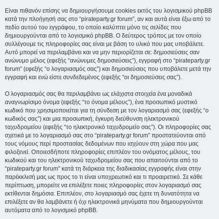
Είναι πιθανόν επίσης να δημιουργήσουμε cookies εκτός του λογισμικού phpBB
κατά την πλοήγησή σας στο “pirateparty.gr forum”, αν και αυτά είναι έξω από το
πεδίο αυτού του εγγράφου, το οποίο καλύπτει μόνο τις σελίδες που
δημιουργούνται από το λογισμικό phpBB. Ο δεύτερος τρόπος με τον οποίο
συλλέγουμε τις πληροφορίες σας είναι με βάση το υλικό που μας υποβάλετε.
Αυτό μπορεί να περιλαμβάνει και να μην περιορίζεται σε: δημοσιεύσεις σαν
ανώνυμο μέλος (εφεξής “ανώνυμες δημοσιεύσεις”), εγγραφή στο “pirateparty.gr
forum” (εφεξής “ο λογαριασμός σας”) και δημοσιεύσεις που υποβάλετε μετά την
εγγραφή και ενώ είστε συνδεδεμένος (εφεξής “οι δημοσιεύσεις σας”).
Ο λογαριασμός σας θα περιλαμβάνει ως ελάχιστα στοιχεία ένα μοναδικά
αναγνωρίσιμο όνομα (εφεξής “το όνομα μέλους”), ένα προσωπικό μυστικό
κωδικό που χρησιμοποιείται για τη σύνδεση με τον λογαριασμό σας (εφεξής “ο
κωδικός σας”) και μια προσωπική, έγκυρη διεύθυνση ηλεκτρονικού
ταχυδρομείου (εφεξής “το ηλεκτρονικό ταχυδρομείο σας”). Οι πληροφορίες σας
σχετικά με το λογαριασμό σας στο “pirateparty.gr forum” προστατεύονται από
τους νόμους περί προστασίας δεδομένων που ισχύουν στη χώρα που μας
φιλοξενεί. Οποιεσδήποτε πληροφορίες επιπλέον του ονόματος μέλους, του
κωδικού και του ηλεκτρονικού ταχυδρομείου σας που απαιτούνται από το
“pirateparty.gr forum” κατά τη διάρκεια της διαδικασίας εγγραφής είναι στην
παρέκκλισή μας ως προς το τι είναι υποχρεωτικό και τι προαιρετικό. Σε κάθε
περίπτωση, μπορείτε να επιλέξετε ποιες πληροφορίες στον λογαριασμό σας
εκτίθενται δημόσια. Επιπλέον, στο λογαριασμό σας έχετε τη δυνατότητα να
επιλέξετε αν θα λαμβάνετε ή όχι ηλεκτρονικά μηνύματα που δημιουργούνται
αυτόματα από το λογισμικό phpBB.