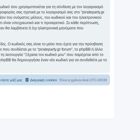
ωδικό που χρησιμοποιείται για τη σύνδεση με τον λογαριασμό
οφορίες σας σχετικά με το λογαριασμό σας στο “pirateparty.gr
ον του ονόματος μέλους, του κωδικού και του ηλεκτρονικού
ι είναι υποχρεωτικό και τι προαιρετικό. Σε κάθε περίπτωση,
ε αν θα λαμβάνετε ή όχι ηλεκτρονικά μηνύματα που
ίδες. Ο κωδικός σας είναι το μέσο που έχετε για την πρόσβαση
 που συνδέεται με το “pirateparty.gr forum”, το phpBB ή άλλο
 τη λειτουργία “Ξέχασα τον κωδικό μου” που παρέχεται από το
 phpBB θα δημιουργήσει έναν νέο κωδικό για να συνδεθείτε με το
νήστε μαζί μας
Διαγραφή cookies
Όλοι οι χρόνοι είναι
UTC+03:00