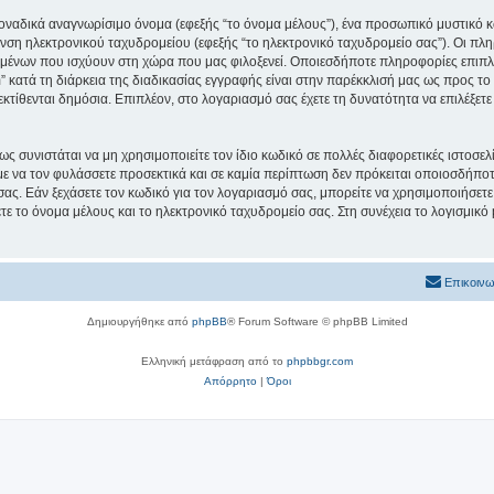
μοναδικά αναγνωρίσιμο όνομα (εφεξής “το όνομα μέλους”), ένα προσωπικό μυστικό κ
νση ηλεκτρονικού ταχυδρομείου (εφεξής “το ηλεκτρονικό ταχυδρομείο σας”). Οι πληρ
μένων που ισχύουν στη χώρα που μας φιλοξενεί. Οποιεσδήποτε πληροφορίες επιπλέ
 κατά τη διάρκεια της διαδικασίας εγγραφής είναι στην παρέκκλισή μας ως προς το τ
εκτίθενται δημόσια. Επιπλέον, στο λογαριασμό σας έχετε τη δυνατότητα να επιλέξετ
ς συνιστάται να μη χρησιμοποιείτε τον ίδιο κωδικό σε πολλές διαφορετικές ιστοσελ
με να τον φυλάσσετε προσεκτικά και σε καμία περίπτωση δεν πρόκειται οποιοσδήποτε
σας. Εάν ξεχάσετε τον κωδικό για τον λογαριασμό σας, μπορείτε να χρησιμοποιήσετε
ε το όνομα μέλους και το ηλεκτρονικό ταχυδρομείο σας. Στη συνέχεια το λογισμικό
Επικοινω
Δημιουργήθηκε από
phpBB
® Forum Software © phpBB Limited
Ελληνική μετάφραση από το
phpbbgr.com
Απόρρητο
|
Όροι