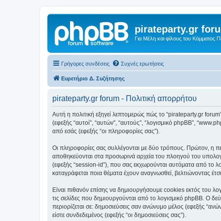
pirateparty.gr for
Για Μέλη και φίλους του Κόμματος 
Γρήγορες συνδέσεις
Συχνές ερωτήσεις
Ευρετήριο Δ. Συζήτησης
pirateparty.gr forum - Πολιτική απορρήτου
Αυτή η πολιτική εξηγεί λεπτομερώς πώς το “pirateparty.gr forum” κ
(εφεξής “αυτοί”, “αυτών”, “αυτούς”, “λογισμικό phpBB”, “www
από εσάς (εφεξής “οι πληροφορίες σας”).
Οι πληροφορίες σας συλλέγονται με δύο τρόπους. Πρώτον, η περι
αποθηκεύονται στα προσωρινά αρχεία του πλοηγού του υπολογισ
(εφεξής “session-id”), που σας εκχωρούνται αυτόματα από το λο
καταγράφεται ποια θέματα έχουν αναγνωσθεί, βελτιώνοντας έτσι
Είναι πιθανόν επίσης να δημιουργήσουμε cookies εκτός του λογ
τις σελίδες που δημιουργούνται από το λογισμικό phpBB. Ο δεύ
περιορίζεται σε: δημοσιεύσεις σαν ανώνυμο μέλος (εφεξής “ανών
είστε συνδεδεμένος (εφεξής “οι δημοσιεύσεις σας”).