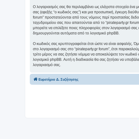
Ο λογαριασμός σας θα περιλαμβάνει ως ελάχιστα στοιχεία ένα 
σας (εφεξής “ο κωδικός σας”) και μια προσωπική, έγκυρη διεύθυ
forum” προστατεύονται από τους νόμους περί προστασίας δεδο
ταχυδρομείου σας που απαιτούνται από το “pirateparty.gr forum”
μπορείτε να επιλέξετε ποιες πληροφορίες στον λογαριασμό σας 
δημιουργούνται αυτόματα από το λογισμικό phpBB.
Ο κωδικός σας κρυπτογραφείται έτσι ώστε να είναι ασφαλής. Όμω
στο λογαριασμό σας στο “pirateparty.gr forum”, έτσι παρακαλού
τρίτο μέρος να σας ζητήσει νόμιμα να αποκαλύψετε τον κωδικό 
λογισμικό phpBB. Αυτή η διαδικασία θα σας ζητήσει να υποβάλετ
λογαριασμό σας.
Ευρετήριο Δ. Συζήτησης