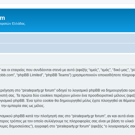
um
Πειρατών Ελλάδας.
αι οι εταιρείες που συνδέονται στενά με αυτό (εφεξής “εμείς”, “εμάς”, “δικό μας”, “pir
.phpbb.com”, “phpBB Limited”, “phpBB Teams”) χρησιμοποιούν οποιεσδήποτε πληροφ
ήγηση στο “pirateparty.gr forum” οδηγεί το λογισμικό phpBB να δημιουργήσει ορισμ
τή σας. Τα πρώτα δύο cookies περιέχουν μόνον ένα προσδιοριστικό μέλους (εφεξή
γισμικό phpBB. Ένα τρίτο cookie θα δημιουργηθεί μόλις έχετε πλοηγηθεί σε θέματα μέ
 την εμπειρία σας ως μέλος.
ισμικού phpBB κατά την πλοήγησή σας στο “pirateparty.gr forum”, αν και αυτά είνα
τερος τρόπος με τον οποίο συλλέγουμε τις πληροφορίες σας είναι με βάση το υλικό
υμες δημοσιεύσεις”), εγγραφή στο “pirateparty.gr forum” (εφεξής “ο λογαριασμός σ