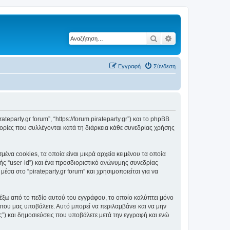
Αναζήτηση
Ειδική αναζήτηση
Εγγραφή
Σύνδεση
ateparty.gr forum”, “https://forum.pirateparty.gr”) και το phpBB
ορίες που συλλέγονται κατά τη διάρκεια κάθε συνεδρίας χρήσης
ένα cookies, τα οποία είναι μικρά αρχεία κειμένου τα οποία
ς “user-id”) και ένα προσδιοριστικό ανώνυμης συνεδρίας
σα στο “pirateparty.gr forum” και χρησιμοποιείται για να
ι έξω από το πεδίο αυτού του εγγράφου, το οποίο καλύπτει μόνο
 που μας υποβάλετε. Αυτό μπορεί να περιλαμβάνει και να μην
ας”) και δημοσιεύσεις που υποβάλετε μετά την εγγραφή και ενώ