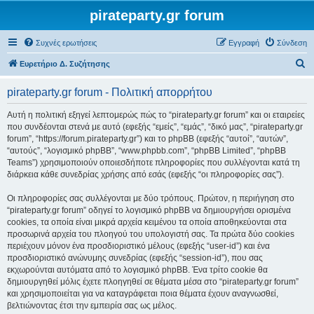
pirateparty.gr forum
Συχνές ερωτήσεις
Εγγραφή
Σύνδεση
Α
Ευρετήριο Δ. Συζήτησης
ν
pirateparty.gr forum - Πολιτική απορρήτου
α
ζ
Αυτή η πολιτική εξηγεί λεπτομερώς πώς το “pirateparty.gr forum” και οι εταιρείες
που συνδέονται στενά με αυτό (εφεξής “εμείς”, “εμάς”, “δικό μας”, “pirateparty.gr
ή
forum”, “https://forum.pirateparty.gr”) και το phpBB (εφεξής “αυτοί”, “αυτών”,
τ
“αυτούς”, “λογισμικό phpBB”, “www.phpbb.com”, “phpBB Limited”, “phpBB
Teams”) χρησιμοποιούν οποιεσδήποτε πληροφορίες που συλλέγονται κατά τη
η
διάρκεια κάθε συνεδρίας χρήσης από εσάς (εφεξής “οι πληροφορίες σας”).
σ
Οι πληροφορίες σας συλλέγονται με δύο τρόπους. Πρώτον, η περιήγηση στο
η
“pirateparty.gr forum” οδηγεί το λογισμικό phpBB να δημιουργήσει ορισμένα
cookies, τα οποία είναι μικρά αρχεία κειμένου τα οποία αποθηκεύονται στα
προσωρινά αρχεία του πλοηγού του υπολογιστή σας. Τα πρώτα δύο cookies
περιέχουν μόνον ένα προσδιοριστικό μέλους (εφεξής “user-id”) και ένα
προσδιοριστικό ανώνυμης συνεδρίας (εφεξής “session-id”), που σας
εκχωρούνται αυτόματα από το λογισμικό phpBB. Ένα τρίτο cookie θα
δημιουργηθεί μόλις έχετε πλοηγηθεί σε θέματα μέσα στο “pirateparty.gr forum”
και χρησιμοποιείται για να καταγράφεται ποια θέματα έχουν αναγνωσθεί,
βελτιώνοντας έτσι την εμπειρία σας ως μέλος.