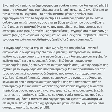
Είναι πιθανόν επίσης να δημιουργήσουμε cookies εκτός του λογισμικού phpBB
κατά την πλοήγησή σας στο “pirateparty.gr forum”, αν και αυτά είναι έξω από το
πεδίο αυτού του εγγράφου, το οποίο καλύπτει μόνο τις σελίδες που
δημιουργούνται από το λογισμικό phpBB. Ο δεύτερος τρόπος με τον οποίο
συλλέγουμε τις πληροφορίες σας είναι με βάση το υλικό που μας υποβάλετε.
Αυτό μπορεί να περιλαμβάνει και να μην περιορίζεται σε: δημοσιεύσεις σαν
ανώνυμο μέλος (εφεξής “ανώνυμες δημοσιεύσεις”), εγγραφή στο “pirateparty.gr
forum” (εφεξής “ο λογαριασμός σας”) και δημοσιεύσεις που υποβάλετε μετά την
εγγραφή και ενώ είστε συνδεδεμένος (εφεξής “οι δημοσιεύσεις σας”).
Ο λογαριασμός σας θα περιλαμβάνει ως ελάχιστα στοιχεία ένα μοναδικά
αναγνωρίσιμο όνομα (εφεξής “το όνομα μέλους”), ένα προσωπικό μυστικό
κωδικό που χρησιμοποιείται για τη σύνδεση με τον λογαριασμό σας (εφεξής “ο
κωδικός σας”) και μια προσωπική, έγκυρη διεύθυνση ηλεκτρονικού
ταχυδρομείου (εφεξής “το ηλεκτρονικό ταχυδρομείο σας”). Οι πληροφορίες σας
σχετικά με το λογαριασμό σας στο “pirateparty.gr forum” προστατεύονται από
τους νόμους περί προστασίας δεδομένων που ισχύουν στη χώρα που μας
φιλοξενεί. Οποιεσδήποτε πληροφορίες επιπλέον του ονόματος μέλους, του
κωδικού και του ηλεκτρονικού ταχυδρομείου σας που απαιτούνται από το
“pirateparty.gr forum” κατά τη διάρκεια της διαδικασίας εγγραφής είναι στην
παρέκκλισή μας ως προς το τι είναι υποχρεωτικό και τι προαιρετικό. Σε κάθε
περίπτωση, μπορείτε να επιλέξετε ποιες πληροφορίες στον λογαριασμό σας
εκτίθενται δημόσια. Επιπλέον, στο λογαριασμό σας έχετε τη δυνατότητα να
επιλέξετε αν θα λαμβάνετε ή όχι ηλεκτρονικά μηνύματα που δημιουργούνται
αυτόματα από το λογισμικό phpBB.