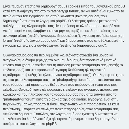
Είναι πιθανόν επίσης να δημιουργήσουμε cookies εκτός του λογισμικού phpBB
κατά την πλοήγησή σας στο “pirateparty.gr forum”, αν και αυτά είναι έξω από το
πεδίο αυτού του εγγράφου, το οποίο καλύπτει μόνο τις σελίδες που
δημιουργούνται από το λογισμικό phpBB. Ο δεύτερος τρόπος με τον οποίο
συλλέγουμε τις πληροφορίες σας είναι με βάση το υλικό που μας υποβάλετε.
Αυτό μπορεί να περιλαμβάνει και να μην περιορίζεται σε: δημοσιεύσεις σαν
ανώνυμο μέλος (εφεξής “ανώνυμες δημοσιεύσεις”), εγγραφή στο “pirateparty.gr
forum” (εφεξής “ο λογαριασμός σας”) και δημοσιεύσεις που υποβάλετε μετά την
εγγραφή και ενώ είστε συνδεδεμένος (εφεξής “οι δημοσιεύσεις σας”).
Ο λογαριασμός σας θα περιλαμβάνει ως ελάχιστα στοιχεία ένα μοναδικά
αναγνωρίσιμο όνομα (εφεξής “το όνομα μέλους”), ένα προσωπικό μυστικό
κωδικό που χρησιμοποιείται για τη σύνδεση με τον λογαριασμό σας (εφεξής “ο
κωδικός σας”) και μια προσωπική, έγκυρη διεύθυνση ηλεκτρονικού
ταχυδρομείου (εφεξής “το ηλεκτρονικό ταχυδρομείο σας”). Οι πληροφορίες σας
σχετικά με το λογαριασμό σας στο “pirateparty.gr forum” προστατεύονται από
τους νόμους περί προστασίας δεδομένων που ισχύουν στη χώρα που μας
φιλοξενεί. Οποιεσδήποτε πληροφορίες επιπλέον του ονόματος μέλους, του
κωδικού και του ηλεκτρονικού ταχυδρομείου σας που απαιτούνται από το
“pirateparty.gr forum” κατά τη διάρκεια της διαδικασίας εγγραφής είναι στην
παρέκκλισή μας ως προς το τι είναι υποχρεωτικό και τι προαιρετικό. Σε κάθε
περίπτωση, μπορείτε να επιλέξετε ποιες πληροφορίες στον λογαριασμό σας
εκτίθενται δημόσια. Επιπλέον, στο λογαριασμό σας έχετε τη δυνατότητα να
επιλέξετε αν θα λαμβάνετε ή όχι ηλεκτρονικά μηνύματα που δημιουργούνται
αυτόματα από το λογισμικό phpBB.