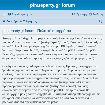
pirateparty.gr forum
Συχνές ερωτήσεις
Εγγραφή
Σύνδεση
Α
Ευρετήριο Δ. Συζήτησης
ν
pirateparty.gr forum - Πολιτική απορρήτου
α
ζ
Αυτή η πολιτική εξηγεί λεπτομερώς πώς το “pirateparty.gr forum” και οι εταιρείες
που συνδέονται στενά με αυτό (εφεξής “εμείς”, “εμάς”, “δικό μας”, “pirateparty.gr
ή
forum”, “https://forum.pirateparty.gr”) και το phpBB (εφεξής “αυτοί”, “αυτών”,
τ
“αυτούς”, “λογισμικό phpBB”, “www.phpbb.com”, “phpBB Limited”, “phpBB
Teams”) χρησιμοποιούν οποιεσδήποτε πληροφορίες που συλλέγονται κατά τη
η
διάρκεια κάθε συνεδρίας χρήσης από εσάς (εφεξής “οι πληροφορίες σας”).
σ
Οι πληροφορίες σας συλλέγονται με δύο τρόπους. Πρώτον, η περιήγηση στο
η
“pirateparty.gr forum” οδηγεί το λογισμικό phpBB να δημιουργήσει ορισμένα
cookies, τα οποία είναι μικρά αρχεία κειμένου τα οποία αποθηκεύονται στα
προσωρινά αρχεία του πλοηγού του υπολογιστή σας. Τα πρώτα δύο cookies
περιέχουν μόνον ένα προσδιοριστικό μέλους (εφεξής “user-id”) και ένα
προσδιοριστικό ανώνυμης συνεδρίας (εφεξής “session-id”), που σας
εκχωρούνται αυτόματα από το λογισμικό phpBB. Ένα τρίτο cookie θα
δημιουργηθεί μόλις έχετε πλοηγηθεί σε θέματα μέσα στο “pirateparty.gr forum”
και χρησιμοποιείται για να καταγράφεται ποια θέματα έχουν αναγνωσθεί,
βελτιώνοντας έτσι την εμπειρία σας ως μέλος.