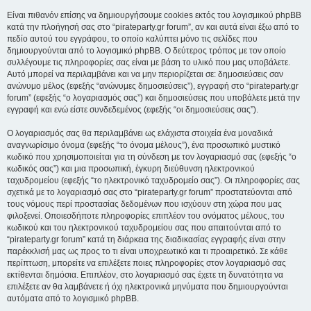
Είναι πιθανόν επίσης να δημιουργήσουμε cookies εκτός του λογισμικού phpBB
κατά την πλοήγησή σας στο “pirateparty.gr forum”, αν και αυτά είναι έξω από το
πεδίο αυτού του εγγράφου, το οποίο καλύπτει μόνο τις σελίδες που
δημιουργούνται από το λογισμικό phpBB. Ο δεύτερος τρόπος με τον οποίο
συλλέγουμε τις πληροφορίες σας είναι με βάση το υλικό που μας υποβάλετε.
Αυτό μπορεί να περιλαμβάνει και να μην περιορίζεται σε: δημοσιεύσεις σαν
ανώνυμο μέλος (εφεξής “ανώνυμες δημοσιεύσεις”), εγγραφή στο “pirateparty.gr
forum” (εφεξής “ο λογαριασμός σας”) και δημοσιεύσεις που υποβάλετε μετά την
εγγραφή και ενώ είστε συνδεδεμένος (εφεξής “οι δημοσιεύσεις σας”).
Ο λογαριασμός σας θα περιλαμβάνει ως ελάχιστα στοιχεία ένα μοναδικά
αναγνωρίσιμο όνομα (εφεξής “το όνομα μέλους”), ένα προσωπικό μυστικό
κωδικό που χρησιμοποιείται για τη σύνδεση με τον λογαριασμό σας (εφεξής “ο
κωδικός σας”) και μια προσωπική, έγκυρη διεύθυνση ηλεκτρονικού
ταχυδρομείου (εφεξής “το ηλεκτρονικό ταχυδρομείο σας”). Οι πληροφορίες σας
σχετικά με το λογαριασμό σας στο “pirateparty.gr forum” προστατεύονται από
τους νόμους περί προστασίας δεδομένων που ισχύουν στη χώρα που μας
φιλοξενεί. Οποιεσδήποτε πληροφορίες επιπλέον του ονόματος μέλους, του
κωδικού και του ηλεκτρονικού ταχυδρομείου σας που απαιτούνται από το
“pirateparty.gr forum” κατά τη διάρκεια της διαδικασίας εγγραφής είναι στην
παρέκκλισή μας ως προς το τι είναι υποχρεωτικό και τι προαιρετικό. Σε κάθε
περίπτωση, μπορείτε να επιλέξετε ποιες πληροφορίες στον λογαριασμό σας
εκτίθενται δημόσια. Επιπλέον, στο λογαριασμό σας έχετε τη δυνατότητα να
επιλέξετε αν θα λαμβάνετε ή όχι ηλεκτρονικά μηνύματα που δημιουργούνται
αυτόματα από το λογισμικό phpBB.