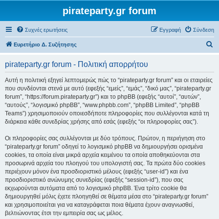
pirateparty.gr forum
Συχνές ερωτήσεις
Εγγραφή
Σύνδεση
Α
Ευρετήριο Δ. Συζήτησης
ν
pirateparty.gr forum - Πολιτική απορρήτου
α
ζ
Αυτή η πολιτική εξηγεί λεπτομερώς πώς το “pirateparty.gr forum” και οι εταιρείες
που συνδέονται στενά με αυτό (εφεξής “εμείς”, “εμάς”, “δικό μας”, “pirateparty.gr
ή
forum”, “https://forum.pirateparty.gr”) και το phpBB (εφεξής “αυτοί”, “αυτών”,
τ
“αυτούς”, “λογισμικό phpBB”, “www.phpbb.com”, “phpBB Limited”, “phpBB
Teams”) χρησιμοποιούν οποιεσδήποτε πληροφορίες που συλλέγονται κατά τη
η
διάρκεια κάθε συνεδρίας χρήσης από εσάς (εφεξής “οι πληροφορίες σας”).
σ
Οι πληροφορίες σας συλλέγονται με δύο τρόπους. Πρώτον, η περιήγηση στο
η
“pirateparty.gr forum” οδηγεί το λογισμικό phpBB να δημιουργήσει ορισμένα
cookies, τα οποία είναι μικρά αρχεία κειμένου τα οποία αποθηκεύονται στα
προσωρινά αρχεία του πλοηγού του υπολογιστή σας. Τα πρώτα δύο cookies
περιέχουν μόνον ένα προσδιοριστικό μέλους (εφεξής “user-id”) και ένα
προσδιοριστικό ανώνυμης συνεδρίας (εφεξής “session-id”), που σας
εκχωρούνται αυτόματα από το λογισμικό phpBB. Ένα τρίτο cookie θα
δημιουργηθεί μόλις έχετε πλοηγηθεί σε θέματα μέσα στο “pirateparty.gr forum”
και χρησιμοποιείται για να καταγράφεται ποια θέματα έχουν αναγνωσθεί,
βελτιώνοντας έτσι την εμπειρία σας ως μέλος.