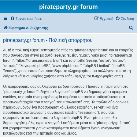
pirateparty.gr forum
Συχνές ερωτήσεις
Εγγραφή
Σύνδεση
Α
Ευρετήριο Δ. Συζήτησης
ν
pirateparty.gr forum - Πολιτική απορρήτου
α
ζ
Αυτή η πολιτική εξηγεί λεπτομερώς πώς το “pirateparty.gr forum” και οι εταιρείες
που συνδέονται στενά με αυτό (εφεξής “εμείς”, “εμάς”, “δικό μας”, “pirateparty.gr
ή
forum”, “https://forum.pirateparty.gr”) και το phpBB (εφεξής “αυτοί”, “αυτών”,
τ
“αυτούς”, “λογισμικό phpBB”, “www.phpbb.com”, “phpBB Limited”, “phpBB
Teams”) χρησιμοποιούν οποιεσδήποτε πληροφορίες που συλλέγονται κατά τη
η
διάρκεια κάθε συνεδρίας χρήσης από εσάς (εφεξής “οι πληροφορίες σας”).
σ
Οι πληροφορίες σας συλλέγονται με δύο τρόπους. Πρώτον, η περιήγηση στο
η
“pirateparty.gr forum” οδηγεί το λογισμικό phpBB να δημιουργήσει ορισμένα
cookies, τα οποία είναι μικρά αρχεία κειμένου τα οποία αποθηκεύονται στα
προσωρινά αρχεία του πλοηγού του υπολογιστή σας. Τα πρώτα δύο cookies
περιέχουν μόνον ένα προσδιοριστικό μέλους (εφεξής “user-id”) και ένα
προσδιοριστικό ανώνυμης συνεδρίας (εφεξής “session-id”), που σας
εκχωρούνται αυτόματα από το λογισμικό phpBB. Ένα τρίτο cookie θα
δημιουργηθεί μόλις έχετε πλοηγηθεί σε θέματα μέσα στο “pirateparty.gr forum”
και χρησιμοποιείται για να καταγράφεται ποια θέματα έχουν αναγνωσθεί,
βελτιώνοντας έτσι την εμπειρία σας ως μέλος.