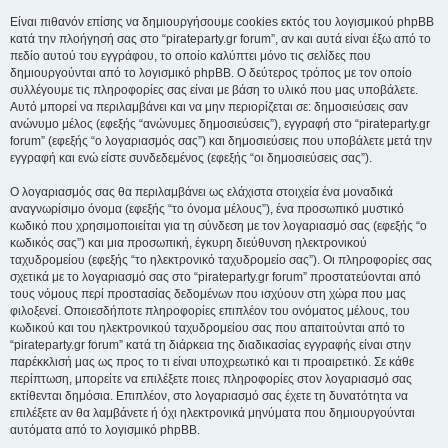
Είναι πιθανόν επίσης να δημιουργήσουμε cookies εκτός του λογισμικού phpBB
κατά την πλοήγησή σας στο “pirateparty.gr forum”, αν και αυτά είναι έξω από το
πεδίο αυτού του εγγράφου, το οποίο καλύπτει μόνο τις σελίδες που
δημιουργούνται από το λογισμικό phpBB. Ο δεύτερος τρόπος με τον οποίο
συλλέγουμε τις πληροφορίες σας είναι με βάση το υλικό που μας υποβάλετε.
Αυτό μπορεί να περιλαμβάνει και να μην περιορίζεται σε: δημοσιεύσεις σαν
ανώνυμο μέλος (εφεξής “ανώνυμες δημοσιεύσεις”), εγγραφή στο “pirateparty.gr
forum” (εφεξής “ο λογαριασμός σας”) και δημοσιεύσεις που υποβάλετε μετά την
εγγραφή και ενώ είστε συνδεδεμένος (εφεξής “οι δημοσιεύσεις σας”).
Ο λογαριασμός σας θα περιλαμβάνει ως ελάχιστα στοιχεία ένα μοναδικά
αναγνωρίσιμο όνομα (εφεξής “το όνομα μέλους”), ένα προσωπικό μυστικό
κωδικό που χρησιμοποιείται για τη σύνδεση με τον λογαριασμό σας (εφεξής “ο
κωδικός σας”) και μια προσωπική, έγκυρη διεύθυνση ηλεκτρονικού
ταχυδρομείου (εφεξής “το ηλεκτρονικό ταχυδρομείο σας”). Οι πληροφορίες σας
σχετικά με το λογαριασμό σας στο “pirateparty.gr forum” προστατεύονται από
τους νόμους περί προστασίας δεδομένων που ισχύουν στη χώρα που μας
φιλοξενεί. Οποιεσδήποτε πληροφορίες επιπλέον του ονόματος μέλους, του
κωδικού και του ηλεκτρονικού ταχυδρομείου σας που απαιτούνται από το
“pirateparty.gr forum” κατά τη διάρκεια της διαδικασίας εγγραφής είναι στην
παρέκκλισή μας ως προς το τι είναι υποχρεωτικό και τι προαιρετικό. Σε κάθε
περίπτωση, μπορείτε να επιλέξετε ποιες πληροφορίες στον λογαριασμό σας
εκτίθενται δημόσια. Επιπλέον, στο λογαριασμό σας έχετε τη δυνατότητα να
επιλέξετε αν θα λαμβάνετε ή όχι ηλεκτρονικά μηνύματα που δημιουργούνται
αυτόματα από το λογισμικό phpBB.