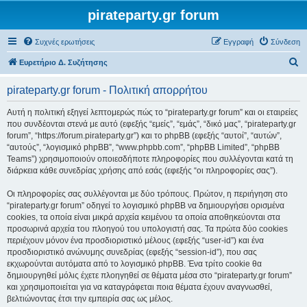
pirateparty.gr forum
Συχνές ερωτήσεις
Εγγραφή
Σύνδεση
Α
Ευρετήριο Δ. Συζήτησης
ν
pirateparty.gr forum - Πολιτική απορρήτου
α
ζ
Αυτή η πολιτική εξηγεί λεπτομερώς πώς το “pirateparty.gr forum” και οι εταιρείες
που συνδέονται στενά με αυτό (εφεξής “εμείς”, “εμάς”, “δικό μας”, “pirateparty.gr
ή
forum”, “https://forum.pirateparty.gr”) και το phpBB (εφεξής “αυτοί”, “αυτών”,
τ
“αυτούς”, “λογισμικό phpBB”, “www.phpbb.com”, “phpBB Limited”, “phpBB
Teams”) χρησιμοποιούν οποιεσδήποτε πληροφορίες που συλλέγονται κατά τη
η
διάρκεια κάθε συνεδρίας χρήσης από εσάς (εφεξής “οι πληροφορίες σας”).
σ
Οι πληροφορίες σας συλλέγονται με δύο τρόπους. Πρώτον, η περιήγηση στο
η
“pirateparty.gr forum” οδηγεί το λογισμικό phpBB να δημιουργήσει ορισμένα
cookies, τα οποία είναι μικρά αρχεία κειμένου τα οποία αποθηκεύονται στα
προσωρινά αρχεία του πλοηγού του υπολογιστή σας. Τα πρώτα δύο cookies
περιέχουν μόνον ένα προσδιοριστικό μέλους (εφεξής “user-id”) και ένα
προσδιοριστικό ανώνυμης συνεδρίας (εφεξής “session-id”), που σας
εκχωρούνται αυτόματα από το λογισμικό phpBB. Ένα τρίτο cookie θα
δημιουργηθεί μόλις έχετε πλοηγηθεί σε θέματα μέσα στο “pirateparty.gr forum”
και χρησιμοποιείται για να καταγράφεται ποια θέματα έχουν αναγνωσθεί,
βελτιώνοντας έτσι την εμπειρία σας ως μέλος.