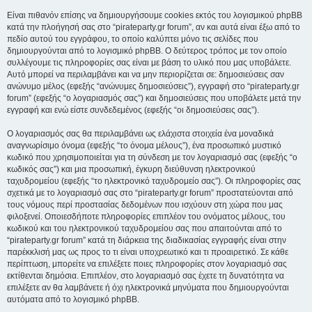
Είναι πιθανόν επίσης να δημιουργήσουμε cookies εκτός του λογισμικού phpBB
κατά την πλοήγησή σας στο “pirateparty.gr forum”, αν και αυτά είναι έξω από το
πεδίο αυτού του εγγράφου, το οποίο καλύπτει μόνο τις σελίδες που
δημιουργούνται από το λογισμικό phpBB. Ο δεύτερος τρόπος με τον οποίο
συλλέγουμε τις πληροφορίες σας είναι με βάση το υλικό που μας υποβάλετε.
Αυτό μπορεί να περιλαμβάνει και να μην περιορίζεται σε: δημοσιεύσεις σαν
ανώνυμο μέλος (εφεξής “ανώνυμες δημοσιεύσεις”), εγγραφή στο “pirateparty.gr
forum” (εφεξής “ο λογαριασμός σας”) και δημοσιεύσεις που υποβάλετε μετά την
εγγραφή και ενώ είστε συνδεδεμένος (εφεξής “οι δημοσιεύσεις σας”).
Ο λογαριασμός σας θα περιλαμβάνει ως ελάχιστα στοιχεία ένα μοναδικά
αναγνωρίσιμο όνομα (εφεξής “το όνομα μέλους”), ένα προσωπικό μυστικό
κωδικό που χρησιμοποιείται για τη σύνδεση με τον λογαριασμό σας (εφεξής “ο
κωδικός σας”) και μια προσωπική, έγκυρη διεύθυνση ηλεκτρονικού
ταχυδρομείου (εφεξής “το ηλεκτρονικό ταχυδρομείο σας”). Οι πληροφορίες σας
σχετικά με το λογαριασμό σας στο “pirateparty.gr forum” προστατεύονται από
τους νόμους περί προστασίας δεδομένων που ισχύουν στη χώρα που μας
φιλοξενεί. Οποιεσδήποτε πληροφορίες επιπλέον του ονόματος μέλους, του
κωδικού και του ηλεκτρονικού ταχυδρομείου σας που απαιτούνται από το
“pirateparty.gr forum” κατά τη διάρκεια της διαδικασίας εγγραφής είναι στην
παρέκκλισή μας ως προς το τι είναι υποχρεωτικό και τι προαιρετικό. Σε κάθε
περίπτωση, μπορείτε να επιλέξετε ποιες πληροφορίες στον λογαριασμό σας
εκτίθενται δημόσια. Επιπλέον, στο λογαριασμό σας έχετε τη δυνατότητα να
επιλέξετε αν θα λαμβάνετε ή όχι ηλεκτρονικά μηνύματα που δημιουργούνται
αυτόματα από το λογισμικό phpBB.