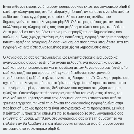
Είναι πιθανόν επίσης να δημιουργήσουμε cookies εκτός του λογισμικού phpBB
κατά την πλοήγησή σας στο “pirateparty.gr forum”, αν και αυτά είναι έξω από το
πεδίο αυτού του εγγράφου, το οποίο καλύπτει μόνο τις σελίδες που
δημιουργούνται από το λογισμικό phpBB. Ο δεύτερος τρόπος με τον οποίο
συλλέγουμε τις πληροφορίες σας είναι με βάση το υλικό που μας υποβάλετε.
Αυτό μπορεί να περιλαμβάνει και να μην περιορίζεται σε: δημοσιεύσεις σαν
ανώνυμο μέλος (εφεξής “ανώνυμες δημοσιεύσεις”), εγγραφή στο “pirateparty.gr
forum” (εφεξής “ο λογαριασμός σας”) και δημοσιεύσεις που υποβάλετε μετά την
εγγραφή και ενώ είστε συνδεδεμένος (εφεξής “οι δημοσιεύσεις σας”).
Ο λογαριασμός σας θα περιλαμβάνει ως ελάχιστα στοιχεία ένα μοναδικά
αναγνωρίσιμο όνομα (εφεξής “το όνομα μέλους”), ένα προσωπικό μυστικό
κωδικό που χρησιμοποιείται για τη σύνδεση με τον λογαριασμό σας (εφεξής “ο
κωδικός σας”) και μια προσωπική, έγκυρη διεύθυνση ηλεκτρονικού
ταχυδρομείου (εφεξής “το ηλεκτρονικό ταχυδρομείο σας”). Οι πληροφορίες σας
σχετικά με το λογαριασμό σας στο “pirateparty.gr forum” προστατεύονται από
τους νόμους περί προστασίας δεδομένων που ισχύουν στη χώρα που μας
φιλοξενεί. Οποιεσδήποτε πληροφορίες επιπλέον του ονόματος μέλους, του
κωδικού και του ηλεκτρονικού ταχυδρομείου σας που απαιτούνται από το
“pirateparty.gr forum” κατά τη διάρκεια της διαδικασίας εγγραφής είναι στην
παρέκκλισή μας ως προς το τι είναι υποχρεωτικό και τι προαιρετικό. Σε κάθε
περίπτωση, μπορείτε να επιλέξετε ποιες πληροφορίες στον λογαριασμό σας
εκτίθενται δημόσια. Επιπλέον, στο λογαριασμό σας έχετε τη δυνατότητα να
επιλέξετε αν θα λαμβάνετε ή όχι ηλεκτρονικά μηνύματα που δημιουργούνται
αυτόματα από το λογισμικό phpBB.