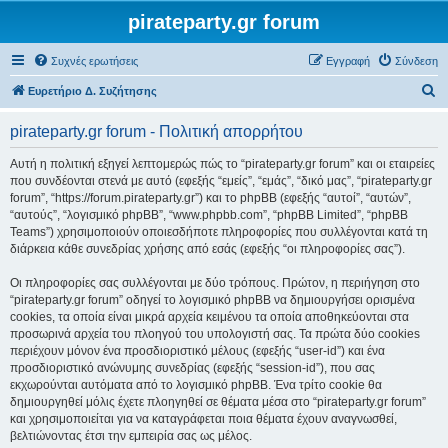
pirateparty.gr forum
Συχνές ερωτήσεις
Εγγραφή
Σύνδεση
Α
Ευρετήριο Δ. Συζήτησης
ν
pirateparty.gr forum - Πολιτική απορρήτου
α
ζ
Αυτή η πολιτική εξηγεί λεπτομερώς πώς το “pirateparty.gr forum” και οι εταιρείες
που συνδέονται στενά με αυτό (εφεξής “εμείς”, “εμάς”, “δικό μας”, “pirateparty.gr
ή
forum”, “https://forum.pirateparty.gr”) και το phpBB (εφεξής “αυτοί”, “αυτών”,
τ
“αυτούς”, “λογισμικό phpBB”, “www.phpbb.com”, “phpBB Limited”, “phpBB
Teams”) χρησιμοποιούν οποιεσδήποτε πληροφορίες που συλλέγονται κατά τη
η
διάρκεια κάθε συνεδρίας χρήσης από εσάς (εφεξής “οι πληροφορίες σας”).
σ
Οι πληροφορίες σας συλλέγονται με δύο τρόπους. Πρώτον, η περιήγηση στο
η
“pirateparty.gr forum” οδηγεί το λογισμικό phpBB να δημιουργήσει ορισμένα
cookies, τα οποία είναι μικρά αρχεία κειμένου τα οποία αποθηκεύονται στα
προσωρινά αρχεία του πλοηγού του υπολογιστή σας. Τα πρώτα δύο cookies
περιέχουν μόνον ένα προσδιοριστικό μέλους (εφεξής “user-id”) και ένα
προσδιοριστικό ανώνυμης συνεδρίας (εφεξής “session-id”), που σας
εκχωρούνται αυτόματα από το λογισμικό phpBB. Ένα τρίτο cookie θα
δημιουργηθεί μόλις έχετε πλοηγηθεί σε θέματα μέσα στο “pirateparty.gr forum”
και χρησιμοποιείται για να καταγράφεται ποια θέματα έχουν αναγνωσθεί,
βελτιώνοντας έτσι την εμπειρία σας ως μέλος.