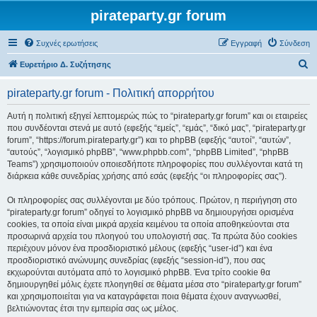
pirateparty.gr forum
Συχνές ερωτήσεις
Εγγραφή
Σύνδεση
Α
Ευρετήριο Δ. Συζήτησης
ν
pirateparty.gr forum - Πολιτική απορρήτου
α
ζ
Αυτή η πολιτική εξηγεί λεπτομερώς πώς το “pirateparty.gr forum” και οι εταιρείες
που συνδέονται στενά με αυτό (εφεξής “εμείς”, “εμάς”, “δικό μας”, “pirateparty.gr
ή
forum”, “https://forum.pirateparty.gr”) και το phpBB (εφεξής “αυτοί”, “αυτών”,
τ
“αυτούς”, “λογισμικό phpBB”, “www.phpbb.com”, “phpBB Limited”, “phpBB
Teams”) χρησιμοποιούν οποιεσδήποτε πληροφορίες που συλλέγονται κατά τη
η
διάρκεια κάθε συνεδρίας χρήσης από εσάς (εφεξής “οι πληροφορίες σας”).
σ
Οι πληροφορίες σας συλλέγονται με δύο τρόπους. Πρώτον, η περιήγηση στο
η
“pirateparty.gr forum” οδηγεί το λογισμικό phpBB να δημιουργήσει ορισμένα
cookies, τα οποία είναι μικρά αρχεία κειμένου τα οποία αποθηκεύονται στα
προσωρινά αρχεία του πλοηγού του υπολογιστή σας. Τα πρώτα δύο cookies
περιέχουν μόνον ένα προσδιοριστικό μέλους (εφεξής “user-id”) και ένα
προσδιοριστικό ανώνυμης συνεδρίας (εφεξής “session-id”), που σας
εκχωρούνται αυτόματα από το λογισμικό phpBB. Ένα τρίτο cookie θα
δημιουργηθεί μόλις έχετε πλοηγηθεί σε θέματα μέσα στο “pirateparty.gr forum”
και χρησιμοποιείται για να καταγράφεται ποια θέματα έχουν αναγνωσθεί,
βελτιώνοντας έτσι την εμπειρία σας ως μέλος.