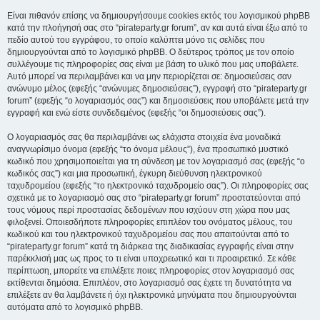
Είναι πιθανόν επίσης να δημιουργήσουμε cookies εκτός του λογισμικού phpBB
κατά την πλοήγησή σας στο “pirateparty.gr forum”, αν και αυτά είναι έξω από το
πεδίο αυτού του εγγράφου, το οποίο καλύπτει μόνο τις σελίδες που
δημιουργούνται από το λογισμικό phpBB. Ο δεύτερος τρόπος με τον οποίο
συλλέγουμε τις πληροφορίες σας είναι με βάση το υλικό που μας υποβάλετε.
Αυτό μπορεί να περιλαμβάνει και να μην περιορίζεται σε: δημοσιεύσεις σαν
ανώνυμο μέλος (εφεξής “ανώνυμες δημοσιεύσεις”), εγγραφή στο “pirateparty.gr
forum” (εφεξής “ο λογαριασμός σας”) και δημοσιεύσεις που υποβάλετε μετά την
εγγραφή και ενώ είστε συνδεδεμένος (εφεξής “οι δημοσιεύσεις σας”).
Ο λογαριασμός σας θα περιλαμβάνει ως ελάχιστα στοιχεία ένα μοναδικά
αναγνωρίσιμο όνομα (εφεξής “το όνομα μέλους”), ένα προσωπικό μυστικό
κωδικό που χρησιμοποιείται για τη σύνδεση με τον λογαριασμό σας (εφεξής “ο
κωδικός σας”) και μια προσωπική, έγκυρη διεύθυνση ηλεκτρονικού
ταχυδρομείου (εφεξής “το ηλεκτρονικό ταχυδρομείο σας”). Οι πληροφορίες σας
σχετικά με το λογαριασμό σας στο “pirateparty.gr forum” προστατεύονται από
τους νόμους περί προστασίας δεδομένων που ισχύουν στη χώρα που μας
φιλοξενεί. Οποιεσδήποτε πληροφορίες επιπλέον του ονόματος μέλους, του
κωδικού και του ηλεκτρονικού ταχυδρομείου σας που απαιτούνται από το
“pirateparty.gr forum” κατά τη διάρκεια της διαδικασίας εγγραφής είναι στην
παρέκκλισή μας ως προς το τι είναι υποχρεωτικό και τι προαιρετικό. Σε κάθε
περίπτωση, μπορείτε να επιλέξετε ποιες πληροφορίες στον λογαριασμό σας
εκτίθενται δημόσια. Επιπλέον, στο λογαριασμό σας έχετε τη δυνατότητα να
επιλέξετε αν θα λαμβάνετε ή όχι ηλεκτρονικά μηνύματα που δημιουργούνται
αυτόματα από το λογισμικό phpBB.