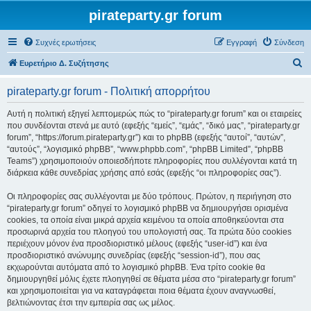
pirateparty.gr forum
Συχνές ερωτήσεις
Εγγραφή
Σύνδεση
Α
Ευρετήριο Δ. Συζήτησης
ν
pirateparty.gr forum - Πολιτική απορρήτου
α
ζ
Αυτή η πολιτική εξηγεί λεπτομερώς πώς το “pirateparty.gr forum” και οι εταιρείες
που συνδέονται στενά με αυτό (εφεξής “εμείς”, “εμάς”, “δικό μας”, “pirateparty.gr
ή
forum”, “https://forum.pirateparty.gr”) και το phpBB (εφεξής “αυτοί”, “αυτών”,
τ
“αυτούς”, “λογισμικό phpBB”, “www.phpbb.com”, “phpBB Limited”, “phpBB
Teams”) χρησιμοποιούν οποιεσδήποτε πληροφορίες που συλλέγονται κατά τη
η
διάρκεια κάθε συνεδρίας χρήσης από εσάς (εφεξής “οι πληροφορίες σας”).
σ
Οι πληροφορίες σας συλλέγονται με δύο τρόπους. Πρώτον, η περιήγηση στο
η
“pirateparty.gr forum” οδηγεί το λογισμικό phpBB να δημιουργήσει ορισμένα
cookies, τα οποία είναι μικρά αρχεία κειμένου τα οποία αποθηκεύονται στα
προσωρινά αρχεία του πλοηγού του υπολογιστή σας. Τα πρώτα δύο cookies
περιέχουν μόνον ένα προσδιοριστικό μέλους (εφεξής “user-id”) και ένα
προσδιοριστικό ανώνυμης συνεδρίας (εφεξής “session-id”), που σας
εκχωρούνται αυτόματα από το λογισμικό phpBB. Ένα τρίτο cookie θα
δημιουργηθεί μόλις έχετε πλοηγηθεί σε θέματα μέσα στο “pirateparty.gr forum”
και χρησιμοποιείται για να καταγράφεται ποια θέματα έχουν αναγνωσθεί,
βελτιώνοντας έτσι την εμπειρία σας ως μέλος.