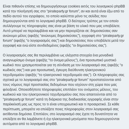
Είναι πιθανόν επίσης να δημιουργήσουμε cookies εκτός του λογισμικού phpBB
κατά την πλοήγησή σας στο “pirateparty.gr forum”, αν και αυτά είναι έξω από το
πεδίο αυτού του εγγράφου, το οποίο καλύπτει μόνο τις σελίδες που
δημιουργούνται από το λογισμικό phpBB. Ο δεύτερος τρόπος με τον οποίο
συλλέγουμε τις πληροφορίες σας είναι με βάση το υλικό που μας υποβάλετε.
Αυτό μπορεί να περιλαμβάνει και να μην περιορίζεται σε: δημοσιεύσεις σαν
ανώνυμο μέλος (εφεξής “ανώνυμες δημοσιεύσεις”), εγγραφή στο “pirateparty.gr
forum” (εφεξής “ο λογαριασμός σας”) και δημοσιεύσεις που υποβάλετε μετά την
εγγραφή και ενώ είστε συνδεδεμένος (εφεξής “οι δημοσιεύσεις σας”).
Ο λογαριασμός σας θα περιλαμβάνει ως ελάχιστα στοιχεία ένα μοναδικά
αναγνωρίσιμο όνομα (εφεξής “το όνομα μέλους”), ένα προσωπικό μυστικό
κωδικό που χρησιμοποιείται για τη σύνδεση με τον λογαριασμό σας (εφεξής “ο
κωδικός σας”) και μια προσωπική, έγκυρη διεύθυνση ηλεκτρονικού
ταχυδρομείου (εφεξής “το ηλεκτρονικό ταχυδρομείο σας”). Οι πληροφορίες σας
σχετικά με το λογαριασμό σας στο “pirateparty.gr forum” προστατεύονται από
τους νόμους περί προστασίας δεδομένων που ισχύουν στη χώρα που μας
φιλοξενεί. Οποιεσδήποτε πληροφορίες επιπλέον του ονόματος μέλους, του
κωδικού και του ηλεκτρονικού ταχυδρομείου σας που απαιτούνται από το
“pirateparty.gr forum” κατά τη διάρκεια της διαδικασίας εγγραφής είναι στην
παρέκκλισή μας ως προς το τι είναι υποχρεωτικό και τι προαιρετικό. Σε κάθε
περίπτωση, μπορείτε να επιλέξετε ποιες πληροφορίες στον λογαριασμό σας
εκτίθενται δημόσια. Επιπλέον, στο λογαριασμό σας έχετε τη δυνατότητα να
επιλέξετε αν θα λαμβάνετε ή όχι ηλεκτρονικά μηνύματα που δημιουργούνται
αυτόματα από το λογισμικό phpBB.