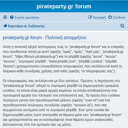
pirateparty.gr forum
Συχνές ερωτήσεις
Εγγραφή
Σύνδεση
Α
Ευρετήριο Δ. Συζήτησης
ν
pirateparty.gr forum - Πολιτική απορρήτου
α
ζ
Αυτή η πολιτική εξηγεί λεπτομερώς πώς το “pirateparty.gr forum” και οι εταιρείες
που συνδέονται στενά με αυτό (εφεξής “εμείς”, “εμάς”, “δικό μας”, “pirateparty.gr
ή
forum”, “https://forum.pirateparty.gr”) και το phpBB (εφεξής “αυτοί”, “αυτών”,
τ
“αυτούς”, “λογισμικό phpBB”, “www.phpbb.com”, “phpBB Limited”, “phpBB
Teams”) χρησιμοποιούν οποιεσδήποτε πληροφορίες που συλλέγονται κατά τη
η
διάρκεια κάθε συνεδρίας χρήσης από εσάς (εφεξής “οι πληροφορίες σας”).
σ
Οι πληροφορίες σας συλλέγονται με δύο τρόπους. Πρώτον, η περιήγηση στο
η
“pirateparty.gr forum” οδηγεί το λογισμικό phpBB να δημιουργήσει ορισμένα
cookies, τα οποία είναι μικρά αρχεία κειμένου τα οποία αποθηκεύονται στα
προσωρινά αρχεία του πλοηγού του υπολογιστή σας. Τα πρώτα δύο cookies
περιέχουν μόνον ένα προσδιοριστικό μέλους (εφεξής “user-id”) και ένα
προσδιοριστικό ανώνυμης συνεδρίας (εφεξής “session-id”), που σας
εκχωρούνται αυτόματα από το λογισμικό phpBB. Ένα τρίτο cookie θα
δημιουργηθεί μόλις έχετε πλοηγηθεί σε θέματα μέσα στο “pirateparty.gr forum”
και χρησιμοποιείται για να καταγράφεται ποια θέματα έχουν αναγνωσθεί,
βελτιώνοντας έτσι την εμπειρία σας ως μέλος.