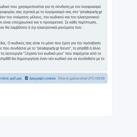
ωδικό που χρησιμοποιείται για τη σύνδεση με τον λογαριασμό
οφορίες σας σχετικά με το λογαριασμό σας στο “pirateparty.gr
ον του ονόματος μέλους, του κωδικού και του ηλεκτρονικού
ι είναι υποχρεωτικό και τι προαιρετικό. Σε κάθε περίπτωση,
ε αν θα λαμβάνετε ή όχι ηλεκτρονικά μηνύματα που
ίδες. Ο κωδικός σας είναι το μέσο που έχετε για την πρόσβαση
 που συνδέεται με το “pirateparty.gr forum”, το phpBB ή άλλο
 τη λειτουργία “Ξέχασα τον κωδικό μου” που παρέχεται από το
 phpBB θα δημιουργήσει έναν νέο κωδικό για να συνδεθείτε με το
νήστε μαζί μας
Διαγραφή cookies
Όλοι οι χρόνοι είναι
UTC+03:00