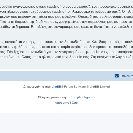
μοναδικά αναγνωρίσιμο όνομα (εφεξής “το όνομα μέλους”), ένα προσωπικό μυστικό κ
νση ηλεκτρονικού ταχυδρομείου (εφεξής “το ηλεκτρονικό ταχυδρομείο σας”). Οι πληρ
μένων που ισχύουν στη χώρα που μας φιλοξενεί. Οποιεσδήποτε πληροφορίες επιπλέ
 κατά τη διάρκεια της διαδικασίας εγγραφής είναι στην παρέκκλισή μας ως προς το τ
εκτίθενται δημόσια. Επιπλέον, στο λογαριασμό σας έχετε τη δυνατότητα να επιλέξετ
ς συνιστάται να μη χρησιμοποιείτε τον ίδιο κωδικό σε πολλές διαφορετικές ιστοσελ
με να τον φυλάσσετε προσεκτικά και σε καμία περίπτωση δεν πρόκειται οποιοσδήποτε
σας. Εάν ξεχάσετε τον κωδικό για τον λογαριασμό σας, μπορείτε να χρησιμοποιήσετε
ε το όνομα μέλους και το ηλεκτρονικό ταχυδρομείο σας. Στη συνέχεια το λογισμικό
Επικοινω
Δημιουργήθηκε από
phpBB
® Forum Software © phpBB Limited
Ελληνική μετάφραση από το
phpbbgr.com
Απόρρητο
|
Όροι