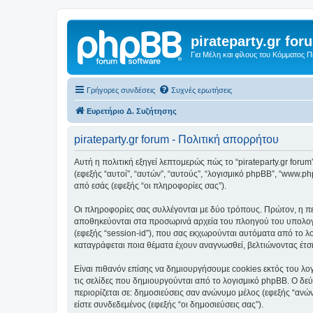
pirateparty.gr for
Για Μέλη και φίλους του Κόμματος 
Γρήγορες συνδέσεις
Συχνές ερωτήσεις
Ευρετήριο Δ. Συζήτησης
pirateparty.gr forum - Πολιτική απορρήτου
Αυτή η πολιτική εξηγεί λεπτομερώς πώς το “pirateparty.gr forum” κ
(εφεξής “αυτοί”, “αυτών”, “αυτούς”, “λογισμικό phpBB”, “www
από εσάς (εφεξής “οι πληροφορίες σας”).
Οι πληροφορίες σας συλλέγονται με δύο τρόπους. Πρώτον, η περι
αποθηκεύονται στα προσωρινά αρχεία του πλοηγού του υπολογισ
(εφεξής “session-id”), που σας εκχωρούνται αυτόματα από το λο
καταγράφεται ποια θέματα έχουν αναγνωσθεί, βελτιώνοντας έτσι
Είναι πιθανόν επίσης να δημιουργήσουμε cookies εκτός του λογ
τις σελίδες που δημιουργούνται από το λογισμικό phpBB. Ο δεύ
περιορίζεται σε: δημοσιεύσεις σαν ανώνυμο μέλος (εφεξής “ανών
είστε συνδεδεμένος (εφεξής “οι δημοσιεύσεις σας”).