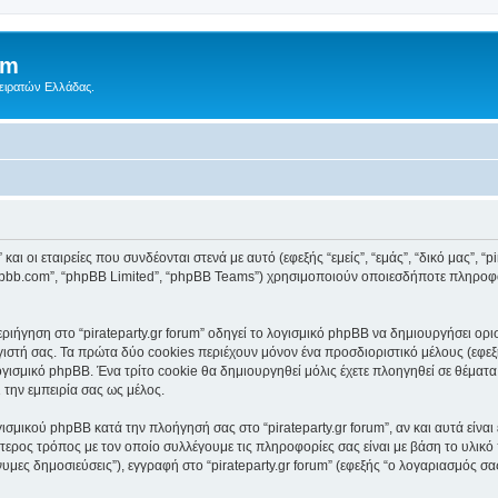
um
Πειρατών Ελλάδας.
αι οι εταιρείες που συνδέονται στενά με αυτό (εφεξής “εμείς”, “εμάς”, “δικό μας”, “pir
.phpbb.com”, “phpBB Limited”, “phpBB Teams”) χρησιμοποιούν οποιεσδήποτε πληροφ
ήγηση στο “pirateparty.gr forum” οδηγεί το λογισμικό phpBB να δημιουργήσει ορισμ
τή σας. Τα πρώτα δύο cookies περιέχουν μόνον ένα προσδιοριστικό μέλους (εφεξή
γισμικό phpBB. Ένα τρίτο cookie θα δημιουργηθεί μόλις έχετε πλοηγηθεί σε θέματα μέ
 την εμπειρία σας ως μέλος.
ισμικού phpBB κατά την πλοήγησή σας στο “pirateparty.gr forum”, αν και αυτά είνα
τερος τρόπος με τον οποίο συλλέγουμε τις πληροφορίες σας είναι με βάση το υλικό
υμες δημοσιεύσεις”), εγγραφή στο “pirateparty.gr forum” (εφεξής “ο λογαριασμός σ