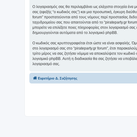
Ο λογαριασμός σας θα περιλαμβάνει ως ελάχιστα στοιχεία ένα 
σας (εφεξής “ο κωδικός σας”) και μια προσωπική, έγκυρη διεύθυ
forum” προστατεύονται από τους νόμους περί προστασίας δεδο
ταχυδρομείου σας που απαιτούνται από το “pirateparty.gr forum”
μπορείτε να επιλέξετε ποιες πληροφορίες στον λογαριασμό σας 
δημιουργούνται αυτόματα από το λογισμικό phpBB.
Ο κωδικός σας κρυπτογραφείται έτσι ώστε να είναι ασφαλής. Όμω
στο λογαριασμό σας στο “pirateparty.gr forum”, έτσι παρακαλού
τρίτο μέρος να σας ζητήσει νόμιμα να αποκαλύψετε τον κωδικό 
λογισμικό phpBB. Αυτή η διαδικασία θα σας ζητήσει να υποβάλετ
λογαριασμό σας.
Ευρετήριο Δ. Συζήτησης