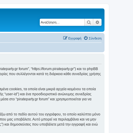
Αναζήτηση
Ειδική αναζήτηση
Εγγραφή
Σύνδεση
ateparty.gr forum”, “https://forum.pirateparty.gr”) και το phpBB
ορίες που συλλέγονται κατά τη διάρκεια κάθε συνεδρίας χρήσης
ένα cookies, τα οποία είναι μικρά αρχεία κειμένου τα οποία
ς “user-id”) και ένα προσδιοριστικό ανώνυμης συνεδρίας
σα στο “pirateparty.gr forum” και χρησιμοποιείται για να
ι έξω από το πεδίο αυτού του εγγράφου, το οποίο καλύπτει μόνο
 που μας υποβάλετε. Αυτό μπορεί να περιλαμβάνει και να μην
ας”) και δημοσιεύσεις που υποβάλετε μετά την εγγραφή και ενώ