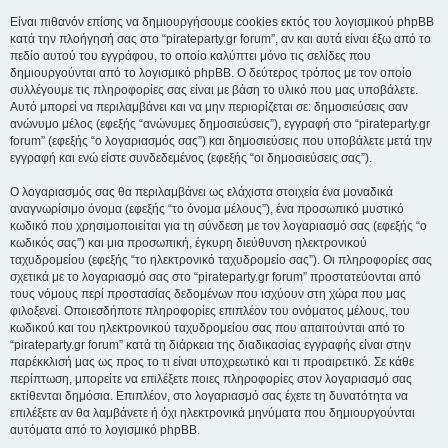
Είναι πιθανόν επίσης να δημιουργήσουμε cookies εκτός του λογισμικού phpBB
κατά την πλοήγησή σας στο “pirateparty.gr forum”, αν και αυτά είναι έξω από το
πεδίο αυτού του εγγράφου, το οποίο καλύπτει μόνο τις σελίδες που
δημιουργούνται από το λογισμικό phpBB. Ο δεύτερος τρόπος με τον οποίο
συλλέγουμε τις πληροφορίες σας είναι με βάση το υλικό που μας υποβάλετε.
Αυτό μπορεί να περιλαμβάνει και να μην περιορίζεται σε: δημοσιεύσεις σαν
ανώνυμο μέλος (εφεξής “ανώνυμες δημοσιεύσεις”), εγγραφή στο “pirateparty.gr
forum” (εφεξής “ο λογαριασμός σας”) και δημοσιεύσεις που υποβάλετε μετά την
εγγραφή και ενώ είστε συνδεδεμένος (εφεξής “οι δημοσιεύσεις σας”).
Ο λογαριασμός σας θα περιλαμβάνει ως ελάχιστα στοιχεία ένα μοναδικά
αναγνωρίσιμο όνομα (εφεξής “το όνομα μέλους”), ένα προσωπικό μυστικό
κωδικό που χρησιμοποιείται για τη σύνδεση με τον λογαριασμό σας (εφεξής “ο
κωδικός σας”) και μια προσωπική, έγκυρη διεύθυνση ηλεκτρονικού
ταχυδρομείου (εφεξής “το ηλεκτρονικό ταχυδρομείο σας”). Οι πληροφορίες σας
σχετικά με το λογαριασμό σας στο “pirateparty.gr forum” προστατεύονται από
τους νόμους περί προστασίας δεδομένων που ισχύουν στη χώρα που μας
φιλοξενεί. Οποιεσδήποτε πληροφορίες επιπλέον του ονόματος μέλους, του
κωδικού και του ηλεκτρονικού ταχυδρομείου σας που απαιτούνται από το
“pirateparty.gr forum” κατά τη διάρκεια της διαδικασίας εγγραφής είναι στην
παρέκκλισή μας ως προς το τι είναι υποχρεωτικό και τι προαιρετικό. Σε κάθε
περίπτωση, μπορείτε να επιλέξετε ποιες πληροφορίες στον λογαριασμό σας
εκτίθενται δημόσια. Επιπλέον, στο λογαριασμό σας έχετε τη δυνατότητα να
επιλέξετε αν θα λαμβάνετε ή όχι ηλεκτρονικά μηνύματα που δημιουργούνται
αυτόματα από το λογισμικό phpBB.