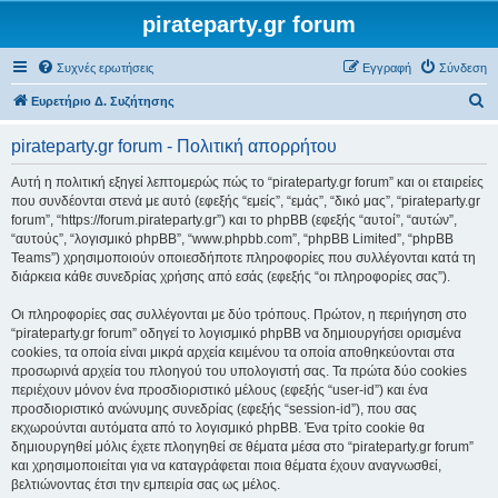
pirateparty.gr forum
Συχνές ερωτήσεις
Εγγραφή
Σύνδεση
Α
Ευρετήριο Δ. Συζήτησης
ν
pirateparty.gr forum - Πολιτική απορρήτου
α
ζ
Αυτή η πολιτική εξηγεί λεπτομερώς πώς το “pirateparty.gr forum” και οι εταιρείες
που συνδέονται στενά με αυτό (εφεξής “εμείς”, “εμάς”, “δικό μας”, “pirateparty.gr
ή
forum”, “https://forum.pirateparty.gr”) και το phpBB (εφεξής “αυτοί”, “αυτών”,
τ
“αυτούς”, “λογισμικό phpBB”, “www.phpbb.com”, “phpBB Limited”, “phpBB
Teams”) χρησιμοποιούν οποιεσδήποτε πληροφορίες που συλλέγονται κατά τη
η
διάρκεια κάθε συνεδρίας χρήσης από εσάς (εφεξής “οι πληροφορίες σας”).
σ
Οι πληροφορίες σας συλλέγονται με δύο τρόπους. Πρώτον, η περιήγηση στο
η
“pirateparty.gr forum” οδηγεί το λογισμικό phpBB να δημιουργήσει ορισμένα
cookies, τα οποία είναι μικρά αρχεία κειμένου τα οποία αποθηκεύονται στα
προσωρινά αρχεία του πλοηγού του υπολογιστή σας. Τα πρώτα δύο cookies
περιέχουν μόνον ένα προσδιοριστικό μέλους (εφεξής “user-id”) και ένα
προσδιοριστικό ανώνυμης συνεδρίας (εφεξής “session-id”), που σας
εκχωρούνται αυτόματα από το λογισμικό phpBB. Ένα τρίτο cookie θα
δημιουργηθεί μόλις έχετε πλοηγηθεί σε θέματα μέσα στο “pirateparty.gr forum”
και χρησιμοποιείται για να καταγράφεται ποια θέματα έχουν αναγνωσθεί,
βελτιώνοντας έτσι την εμπειρία σας ως μέλος.