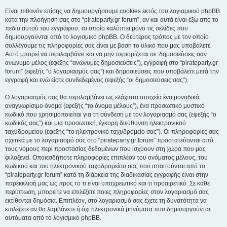
Είναι πιθανόν επίσης να δημιουργήσουμε cookies εκτός του λογισμικού phpBB
κατά την πλοήγησή σας στο “pirateparty.gr forum”, αν και αυτά είναι έξω από το
πεδίο αυτού του εγγράφου, το οποίο καλύπτει μόνο τις σελίδες που
δημιουργούνται από το λογισμικό phpBB. Ο δεύτερος τρόπος με τον οποίο
συλλέγουμε τις πληροφορίες σας είναι με βάση το υλικό που μας υποβάλετε.
Αυτό μπορεί να περιλαμβάνει και να μην περιορίζεται σε: δημοσιεύσεις σαν
ανώνυμο μέλος (εφεξής “ανώνυμες δημοσιεύσεις”), εγγραφή στο “pirateparty.gr
forum” (εφεξής “ο λογαριασμός σας”) και δημοσιεύσεις που υποβάλετε μετά την
εγγραφή και ενώ είστε συνδεδεμένος (εφεξής “οι δημοσιεύσεις σας”).
Ο λογαριασμός σας θα περιλαμβάνει ως ελάχιστα στοιχεία ένα μοναδικά
αναγνωρίσιμο όνομα (εφεξής “το όνομα μέλους”), ένα προσωπικό μυστικό
κωδικό που χρησιμοποιείται για τη σύνδεση με τον λογαριασμό σας (εφεξής “ο
κωδικός σας”) και μια προσωπική, έγκυρη διεύθυνση ηλεκτρονικού
ταχυδρομείου (εφεξής “το ηλεκτρονικό ταχυδρομείο σας”). Οι πληροφορίες σας
σχετικά με το λογαριασμό σας στο “pirateparty.gr forum” προστατεύονται από
τους νόμους περί προστασίας δεδομένων που ισχύουν στη χώρα που μας
φιλοξενεί. Οποιεσδήποτε πληροφορίες επιπλέον του ονόματος μέλους, του
κωδικού και του ηλεκτρονικού ταχυδρομείου σας που απαιτούνται από το
“pirateparty.gr forum” κατά τη διάρκεια της διαδικασίας εγγραφής είναι στην
παρέκκλισή μας ως προς το τι είναι υποχρεωτικό και τι προαιρετικό. Σε κάθε
περίπτωση, μπορείτε να επιλέξετε ποιες πληροφορίες στον λογαριασμό σας
εκτίθενται δημόσια. Επιπλέον, στο λογαριασμό σας έχετε τη δυνατότητα να
επιλέξετε αν θα λαμβάνετε ή όχι ηλεκτρονικά μηνύματα που δημιουργούνται
αυτόματα από το λογισμικό phpBB.