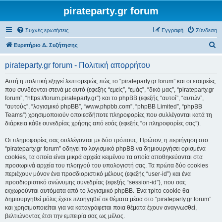
pirateparty.gr forum
Συχνές ερωτήσεις
Εγγραφή
Σύνδεση
Α
Ευρετήριο Δ. Συζήτησης
ν
pirateparty.gr forum - Πολιτική απορρήτου
α
ζ
Αυτή η πολιτική εξηγεί λεπτομερώς πώς το “pirateparty.gr forum” και οι εταιρείες
που συνδέονται στενά με αυτό (εφεξής “εμείς”, “εμάς”, “δικό μας”, “pirateparty.gr
ή
forum”, “https://forum.pirateparty.gr”) και το phpBB (εφεξής “αυτοί”, “αυτών”,
τ
“αυτούς”, “λογισμικό phpBB”, “www.phpbb.com”, “phpBB Limited”, “phpBB
Teams”) χρησιμοποιούν οποιεσδήποτε πληροφορίες που συλλέγονται κατά τη
η
διάρκεια κάθε συνεδρίας χρήσης από εσάς (εφεξής “οι πληροφορίες σας”).
σ
Οι πληροφορίες σας συλλέγονται με δύο τρόπους. Πρώτον, η περιήγηση στο
η
“pirateparty.gr forum” οδηγεί το λογισμικό phpBB να δημιουργήσει ορισμένα
cookies, τα οποία είναι μικρά αρχεία κειμένου τα οποία αποθηκεύονται στα
προσωρινά αρχεία του πλοηγού του υπολογιστή σας. Τα πρώτα δύο cookies
περιέχουν μόνον ένα προσδιοριστικό μέλους (εφεξής “user-id”) και ένα
προσδιοριστικό ανώνυμης συνεδρίας (εφεξής “session-id”), που σας
εκχωρούνται αυτόματα από το λογισμικό phpBB. Ένα τρίτο cookie θα
δημιουργηθεί μόλις έχετε πλοηγηθεί σε θέματα μέσα στο “pirateparty.gr forum”
και χρησιμοποιείται για να καταγράφεται ποια θέματα έχουν αναγνωσθεί,
βελτιώνοντας έτσι την εμπειρία σας ως μέλος.