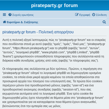
pirateparty.gr forum
Συχνές ερωτήσεις
Εγγραφή
Σύνδεση
Α
Ευρετήριο Δ. Συζήτησης
ν
pirateparty.gr forum - Πολιτική απορρήτου
α
ζ
Αυτή η πολιτική εξηγεί λεπτομερώς πώς το “pirateparty.gr forum” και οι εταιρείες
που συνδέονται στενά με αυτό (εφεξής “εμείς”, “εμάς”, “δικό μας”, “pirateparty.gr
ή
forum”, “https://forum.pirateparty.gr”) και το phpBB (εφεξής “αυτοί”, “αυτών”,
τ
“αυτούς”, “λογισμικό phpBB”, “www.phpbb.com”, “phpBB Limited”, “phpBB
Teams”) χρησιμοποιούν οποιεσδήποτε πληροφορίες που συλλέγονται κατά τη
η
διάρκεια κάθε συνεδρίας χρήσης από εσάς (εφεξής “οι πληροφορίες σας”).
σ
Οι πληροφορίες σας συλλέγονται με δύο τρόπους. Πρώτον, η περιήγηση στο
η
“pirateparty.gr forum” οδηγεί το λογισμικό phpBB να δημιουργήσει ορισμένα
cookies, τα οποία είναι μικρά αρχεία κειμένου τα οποία αποθηκεύονται στα
προσωρινά αρχεία του πλοηγού του υπολογιστή σας. Τα πρώτα δύο cookies
περιέχουν μόνον ένα προσδιοριστικό μέλους (εφεξής “user-id”) και ένα
προσδιοριστικό ανώνυμης συνεδρίας (εφεξής “session-id”), που σας
εκχωρούνται αυτόματα από το λογισμικό phpBB. Ένα τρίτο cookie θα
δημιουργηθεί μόλις έχετε πλοηγηθεί σε θέματα μέσα στο “pirateparty.gr forum”
και χρησιμοποιείται για να καταγράφεται ποια θέματα έχουν αναγνωσθεί,
βελτιώνοντας έτσι την εμπειρία σας ως μέλος.