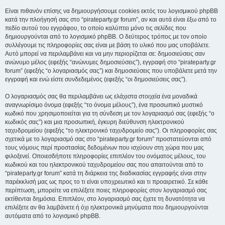
Είναι πιθανόν επίσης να δημιουργήσουμε cookies εκτός του λογισμικού phpBB
κατά την πλοήγησή σας στο “pirateparty.gr forum”, αν και αυτά είναι έξω από το
πεδίο αυτού του εγγράφου, το οποίο καλύπτει μόνο τις σελίδες που
δημιουργούνται από το λογισμικό phpBB. Ο δεύτερος τρόπος με τον οποίο
συλλέγουμε τις πληροφορίες σας είναι με βάση το υλικό που μας υποβάλετε.
Αυτό μπορεί να περιλαμβάνει και να μην περιορίζεται σε: δημοσιεύσεις σαν
ανώνυμο μέλος (εφεξής “ανώνυμες δημοσιεύσεις”), εγγραφή στο “pirateparty.gr
forum” (εφεξής “ο λογαριασμός σας”) και δημοσιεύσεις που υποβάλετε μετά την
εγγραφή και ενώ είστε συνδεδεμένος (εφεξής “οι δημοσιεύσεις σας”).
Ο λογαριασμός σας θα περιλαμβάνει ως ελάχιστα στοιχεία ένα μοναδικά
αναγνωρίσιμο όνομα (εφεξής “το όνομα μέλους”), ένα προσωπικό μυστικό
κωδικό που χρησιμοποιείται για τη σύνδεση με τον λογαριασμό σας (εφεξής “ο
κωδικός σας”) και μια προσωπική, έγκυρη διεύθυνση ηλεκτρονικού
ταχυδρομείου (εφεξής “το ηλεκτρονικό ταχυδρομείο σας”). Οι πληροφορίες σας
σχετικά με το λογαριασμό σας στο “pirateparty.gr forum” προστατεύονται από
τους νόμους περί προστασίας δεδομένων που ισχύουν στη χώρα που μας
φιλοξενεί. Οποιεσδήποτε πληροφορίες επιπλέον του ονόματος μέλους, του
κωδικού και του ηλεκτρονικού ταχυδρομείου σας που απαιτούνται από το
“pirateparty.gr forum” κατά τη διάρκεια της διαδικασίας εγγραφής είναι στην
παρέκκλισή μας ως προς το τι είναι υποχρεωτικό και τι προαιρετικό. Σε κάθε
περίπτωση, μπορείτε να επιλέξετε ποιες πληροφορίες στον λογαριασμό σας
εκτίθενται δημόσια. Επιπλέον, στο λογαριασμό σας έχετε τη δυνατότητα να
επιλέξετε αν θα λαμβάνετε ή όχι ηλεκτρονικά μηνύματα που δημιουργούνται
αυτόματα από το λογισμικό phpBB.