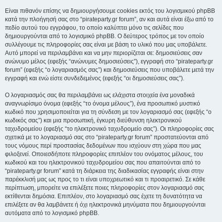
Είναι πιθανόν επίσης να δημιουργήσουμε cookies εκτός του λογισμικού phpBB
κατά την πλοήγησή σας στο “pirateparty.gr forum”, αν και αυτά είναι έξω από το
πεδίο αυτού του εγγράφου, το οποίο καλύπτει μόνο τις σελίδες που
δημιουργούνται από το λογισμικό phpBB. Ο δεύτερος τρόπος με τον οποίο
συλλέγουμε τις πληροφορίες σας είναι με βάση το υλικό που μας υποβάλετε.
Αυτό μπορεί να περιλαμβάνει και να μην περιορίζεται σε: δημοσιεύσεις σαν
ανώνυμο μέλος (εφεξής “ανώνυμες δημοσιεύσεις”), εγγραφή στο “pirateparty.gr
forum” (εφεξής “ο λογαριασμός σας”) και δημοσιεύσεις που υποβάλετε μετά την
εγγραφή και ενώ είστε συνδεδεμένος (εφεξής “οι δημοσιεύσεις σας”).
Ο λογαριασμός σας θα περιλαμβάνει ως ελάχιστα στοιχεία ένα μοναδικά
αναγνωρίσιμο όνομα (εφεξής “το όνομα μέλους”), ένα προσωπικό μυστικό
κωδικό που χρησιμοποιείται για τη σύνδεση με τον λογαριασμό σας (εφεξής “ο
κωδικός σας”) και μια προσωπική, έγκυρη διεύθυνση ηλεκτρονικού
ταχυδρομείου (εφεξής “το ηλεκτρονικό ταχυδρομείο σας”). Οι πληροφορίες σας
σχετικά με το λογαριασμό σας στο “pirateparty.gr forum” προστατεύονται από
τους νόμους περί προστασίας δεδομένων που ισχύουν στη χώρα που μας
φιλοξενεί. Οποιεσδήποτε πληροφορίες επιπλέον του ονόματος μέλους, του
κωδικού και του ηλεκτρονικού ταχυδρομείου σας που απαιτούνται από το
“pirateparty.gr forum” κατά τη διάρκεια της διαδικασίας εγγραφής είναι στην
παρέκκλισή μας ως προς το τι είναι υποχρεωτικό και τι προαιρετικό. Σε κάθε
περίπτωση, μπορείτε να επιλέξετε ποιες πληροφορίες στον λογαριασμό σας
εκτίθενται δημόσια. Επιπλέον, στο λογαριασμό σας έχετε τη δυνατότητα να
επιλέξετε αν θα λαμβάνετε ή όχι ηλεκτρονικά μηνύματα που δημιουργούνται
αυτόματα από το λογισμικό phpBB.