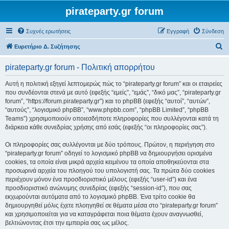
pirateparty.gr forum
Συχνές ερωτήσεις
Εγγραφή
Σύνδεση
Α
Ευρετήριο Δ. Συζήτησης
ν
pirateparty.gr forum - Πολιτική απορρήτου
α
ζ
Αυτή η πολιτική εξηγεί λεπτομερώς πώς το “pirateparty.gr forum” και οι εταιρείες
που συνδέονται στενά με αυτό (εφεξής “εμείς”, “εμάς”, “δικό μας”, “pirateparty.gr
ή
forum”, “https://forum.pirateparty.gr”) και το phpBB (εφεξής “αυτοί”, “αυτών”,
τ
“αυτούς”, “λογισμικό phpBB”, “www.phpbb.com”, “phpBB Limited”, “phpBB
Teams”) χρησιμοποιούν οποιεσδήποτε πληροφορίες που συλλέγονται κατά τη
η
διάρκεια κάθε συνεδρίας χρήσης από εσάς (εφεξής “οι πληροφορίες σας”).
σ
Οι πληροφορίες σας συλλέγονται με δύο τρόπους. Πρώτον, η περιήγηση στο
η
“pirateparty.gr forum” οδηγεί το λογισμικό phpBB να δημιουργήσει ορισμένα
cookies, τα οποία είναι μικρά αρχεία κειμένου τα οποία αποθηκεύονται στα
προσωρινά αρχεία του πλοηγού του υπολογιστή σας. Τα πρώτα δύο cookies
περιέχουν μόνον ένα προσδιοριστικό μέλους (εφεξής “user-id”) και ένα
προσδιοριστικό ανώνυμης συνεδρίας (εφεξής “session-id”), που σας
εκχωρούνται αυτόματα από το λογισμικό phpBB. Ένα τρίτο cookie θα
δημιουργηθεί μόλις έχετε πλοηγηθεί σε θέματα μέσα στο “pirateparty.gr forum”
και χρησιμοποιείται για να καταγράφεται ποια θέματα έχουν αναγνωσθεί,
βελτιώνοντας έτσι την εμπειρία σας ως μέλος.