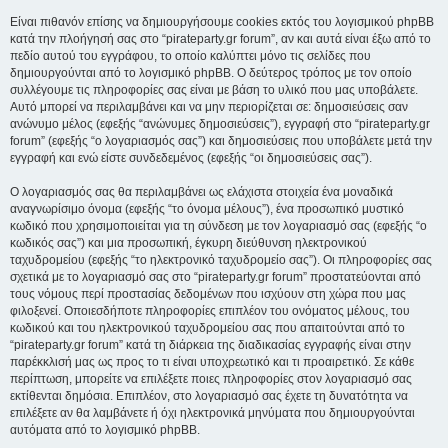
Είναι πιθανόν επίσης να δημιουργήσουμε cookies εκτός του λογισμικού phpBB
κατά την πλοήγησή σας στο “pirateparty.gr forum”, αν και αυτά είναι έξω από το
πεδίο αυτού του εγγράφου, το οποίο καλύπτει μόνο τις σελίδες που
δημιουργούνται από το λογισμικό phpBB. Ο δεύτερος τρόπος με τον οποίο
συλλέγουμε τις πληροφορίες σας είναι με βάση το υλικό που μας υποβάλετε.
Αυτό μπορεί να περιλαμβάνει και να μην περιορίζεται σε: δημοσιεύσεις σαν
ανώνυμο μέλος (εφεξής “ανώνυμες δημοσιεύσεις”), εγγραφή στο “pirateparty.gr
forum” (εφεξής “ο λογαριασμός σας”) και δημοσιεύσεις που υποβάλετε μετά την
εγγραφή και ενώ είστε συνδεδεμένος (εφεξής “οι δημοσιεύσεις σας”).
Ο λογαριασμός σας θα περιλαμβάνει ως ελάχιστα στοιχεία ένα μοναδικά
αναγνωρίσιμο όνομα (εφεξής “το όνομα μέλους”), ένα προσωπικό μυστικό
κωδικό που χρησιμοποιείται για τη σύνδεση με τον λογαριασμό σας (εφεξής “ο
κωδικός σας”) και μια προσωπική, έγκυρη διεύθυνση ηλεκτρονικού
ταχυδρομείου (εφεξής “το ηλεκτρονικό ταχυδρομείο σας”). Οι πληροφορίες σας
σχετικά με το λογαριασμό σας στο “pirateparty.gr forum” προστατεύονται από
τους νόμους περί προστασίας δεδομένων που ισχύουν στη χώρα που μας
φιλοξενεί. Οποιεσδήποτε πληροφορίες επιπλέον του ονόματος μέλους, του
κωδικού και του ηλεκτρονικού ταχυδρομείου σας που απαιτούνται από το
“pirateparty.gr forum” κατά τη διάρκεια της διαδικασίας εγγραφής είναι στην
παρέκκλισή μας ως προς το τι είναι υποχρεωτικό και τι προαιρετικό. Σε κάθε
περίπτωση, μπορείτε να επιλέξετε ποιες πληροφορίες στον λογαριασμό σας
εκτίθενται δημόσια. Επιπλέον, στο λογαριασμό σας έχετε τη δυνατότητα να
επιλέξετε αν θα λαμβάνετε ή όχι ηλεκτρονικά μηνύματα που δημιουργούνται
αυτόματα από το λογισμικό phpBB.