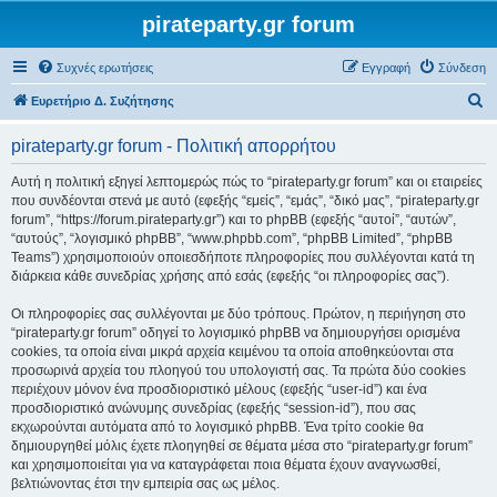
pirateparty.gr forum
Συχνές ερωτήσεις
Εγγραφή
Σύνδεση
Α
Ευρετήριο Δ. Συζήτησης
ν
pirateparty.gr forum - Πολιτική απορρήτου
α
ζ
Αυτή η πολιτική εξηγεί λεπτομερώς πώς το “pirateparty.gr forum” και οι εταιρείες
που συνδέονται στενά με αυτό (εφεξής “εμείς”, “εμάς”, “δικό μας”, “pirateparty.gr
ή
forum”, “https://forum.pirateparty.gr”) και το phpBB (εφεξής “αυτοί”, “αυτών”,
τ
“αυτούς”, “λογισμικό phpBB”, “www.phpbb.com”, “phpBB Limited”, “phpBB
Teams”) χρησιμοποιούν οποιεσδήποτε πληροφορίες που συλλέγονται κατά τη
η
διάρκεια κάθε συνεδρίας χρήσης από εσάς (εφεξής “οι πληροφορίες σας”).
σ
Οι πληροφορίες σας συλλέγονται με δύο τρόπους. Πρώτον, η περιήγηση στο
η
“pirateparty.gr forum” οδηγεί το λογισμικό phpBB να δημιουργήσει ορισμένα
cookies, τα οποία είναι μικρά αρχεία κειμένου τα οποία αποθηκεύονται στα
προσωρινά αρχεία του πλοηγού του υπολογιστή σας. Τα πρώτα δύο cookies
περιέχουν μόνον ένα προσδιοριστικό μέλους (εφεξής “user-id”) και ένα
προσδιοριστικό ανώνυμης συνεδρίας (εφεξής “session-id”), που σας
εκχωρούνται αυτόματα από το λογισμικό phpBB. Ένα τρίτο cookie θα
δημιουργηθεί μόλις έχετε πλοηγηθεί σε θέματα μέσα στο “pirateparty.gr forum”
και χρησιμοποιείται για να καταγράφεται ποια θέματα έχουν αναγνωσθεί,
βελτιώνοντας έτσι την εμπειρία σας ως μέλος.