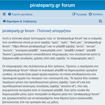
pirateparty.gr forum
Συχνές ερωτήσεις
Εγγραφή
Σύνδεση
Α
Ευρετήριο Δ. Συζήτησης
ν
pirateparty.gr forum - Πολιτική απορρήτου
α
ζ
Αυτή η πολιτική εξηγεί λεπτομερώς πώς το “pirateparty.gr forum” και οι εταιρείες
που συνδέονται στενά με αυτό (εφεξής “εμείς”, “εμάς”, “δικό μας”, “pirateparty.gr
ή
forum”, “https://forum.pirateparty.gr”) και το phpBB (εφεξής “αυτοί”, “αυτών”,
τ
“αυτούς”, “λογισμικό phpBB”, “www.phpbb.com”, “phpBB Limited”, “phpBB
Teams”) χρησιμοποιούν οποιεσδήποτε πληροφορίες που συλλέγονται κατά τη
η
διάρκεια κάθε συνεδρίας χρήσης από εσάς (εφεξής “οι πληροφορίες σας”).
σ
Οι πληροφορίες σας συλλέγονται με δύο τρόπους. Πρώτον, η περιήγηση στο
η
“pirateparty.gr forum” οδηγεί το λογισμικό phpBB να δημιουργήσει ορισμένα
cookies, τα οποία είναι μικρά αρχεία κειμένου τα οποία αποθηκεύονται στα
προσωρινά αρχεία του πλοηγού του υπολογιστή σας. Τα πρώτα δύο cookies
περιέχουν μόνον ένα προσδιοριστικό μέλους (εφεξής “user-id”) και ένα
προσδιοριστικό ανώνυμης συνεδρίας (εφεξής “session-id”), που σας
εκχωρούνται αυτόματα από το λογισμικό phpBB. Ένα τρίτο cookie θα
δημιουργηθεί μόλις έχετε πλοηγηθεί σε θέματα μέσα στο “pirateparty.gr forum”
και χρησιμοποιείται για να καταγράφεται ποια θέματα έχουν αναγνωσθεί,
βελτιώνοντας έτσι την εμπειρία σας ως μέλος.