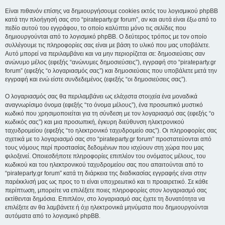
Είναι πιθανόν επίσης να δημιουργήσουμε cookies εκτός του λογισμικού phpBB
κατά την πλοήγησή σας στο “pirateparty.gr forum”, αν και αυτά είναι έξω από το
πεδίο αυτού του εγγράφου, το οποίο καλύπτει μόνο τις σελίδες που
δημιουργούνται από το λογισμικό phpBB. Ο δεύτερος τρόπος με τον οποίο
συλλέγουμε τις πληροφορίες σας είναι με βάση το υλικό που μας υποβάλετε.
Αυτό μπορεί να περιλαμβάνει και να μην περιορίζεται σε: δημοσιεύσεις σαν
ανώνυμο μέλος (εφεξής “ανώνυμες δημοσιεύσεις”), εγγραφή στο “pirateparty.gr
forum” (εφεξής “ο λογαριασμός σας”) και δημοσιεύσεις που υποβάλετε μετά την
εγγραφή και ενώ είστε συνδεδεμένος (εφεξής “οι δημοσιεύσεις σας”).
Ο λογαριασμός σας θα περιλαμβάνει ως ελάχιστα στοιχεία ένα μοναδικά
αναγνωρίσιμο όνομα (εφεξής “το όνομα μέλους”), ένα προσωπικό μυστικό
κωδικό που χρησιμοποιείται για τη σύνδεση με τον λογαριασμό σας (εφεξής “ο
κωδικός σας”) και μια προσωπική, έγκυρη διεύθυνση ηλεκτρονικού
ταχυδρομείου (εφεξής “το ηλεκτρονικό ταχυδρομείο σας”). Οι πληροφορίες σας
σχετικά με το λογαριασμό σας στο “pirateparty.gr forum” προστατεύονται από
τους νόμους περί προστασίας δεδομένων που ισχύουν στη χώρα που μας
φιλοξενεί. Οποιεσδήποτε πληροφορίες επιπλέον του ονόματος μέλους, του
κωδικού και του ηλεκτρονικού ταχυδρομείου σας που απαιτούνται από το
“pirateparty.gr forum” κατά τη διάρκεια της διαδικασίας εγγραφής είναι στην
παρέκκλισή μας ως προς το τι είναι υποχρεωτικό και τι προαιρετικό. Σε κάθε
περίπτωση, μπορείτε να επιλέξετε ποιες πληροφορίες στον λογαριασμό σας
εκτίθενται δημόσια. Επιπλέον, στο λογαριασμό σας έχετε τη δυνατότητα να
επιλέξετε αν θα λαμβάνετε ή όχι ηλεκτρονικά μηνύματα που δημιουργούνται
αυτόματα από το λογισμικό phpBB.