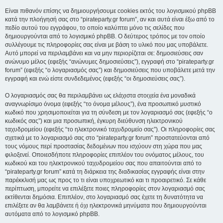
Είναι πιθανόν επίσης να δημιουργήσουμε cookies εκτός του λογισμικού phpBB
κατά την πλοήγησή σας στο “pirateparty.gr forum”, αν και αυτά είναι έξω από το
πεδίο αυτού του εγγράφου, το οποίο καλύπτει μόνο τις σελίδες που
δημιουργούνται από το λογισμικό phpBB. Ο δεύτερος τρόπος με τον οποίο
συλλέγουμε τις πληροφορίες σας είναι με βάση το υλικό που μας υποβάλετε.
Αυτό μπορεί να περιλαμβάνει και να μην περιορίζεται σε: δημοσιεύσεις σαν
ανώνυμο μέλος (εφεξής “ανώνυμες δημοσιεύσεις”), εγγραφή στο “pirateparty.gr
forum” (εφεξής “ο λογαριασμός σας”) και δημοσιεύσεις που υποβάλετε μετά την
εγγραφή και ενώ είστε συνδεδεμένος (εφεξής “οι δημοσιεύσεις σας”).
Ο λογαριασμός σας θα περιλαμβάνει ως ελάχιστα στοιχεία ένα μοναδικά
αναγνωρίσιμο όνομα (εφεξής “το όνομα μέλους”), ένα προσωπικό μυστικό
κωδικό που χρησιμοποιείται για τη σύνδεση με τον λογαριασμό σας (εφεξής “ο
κωδικός σας”) και μια προσωπική, έγκυρη διεύθυνση ηλεκτρονικού
ταχυδρομείου (εφεξής “το ηλεκτρονικό ταχυδρομείο σας”). Οι πληροφορίες σας
σχετικά με το λογαριασμό σας στο “pirateparty.gr forum” προστατεύονται από
τους νόμους περί προστασίας δεδομένων που ισχύουν στη χώρα που μας
φιλοξενεί. Οποιεσδήποτε πληροφορίες επιπλέον του ονόματος μέλους, του
κωδικού και του ηλεκτρονικού ταχυδρομείου σας που απαιτούνται από το
“pirateparty.gr forum” κατά τη διάρκεια της διαδικασίας εγγραφής είναι στην
παρέκκλισή μας ως προς το τι είναι υποχρεωτικό και τι προαιρετικό. Σε κάθε
περίπτωση, μπορείτε να επιλέξετε ποιες πληροφορίες στον λογαριασμό σας
εκτίθενται δημόσια. Επιπλέον, στο λογαριασμό σας έχετε τη δυνατότητα να
επιλέξετε αν θα λαμβάνετε ή όχι ηλεκτρονικά μηνύματα που δημιουργούνται
αυτόματα από το λογισμικό phpBB.