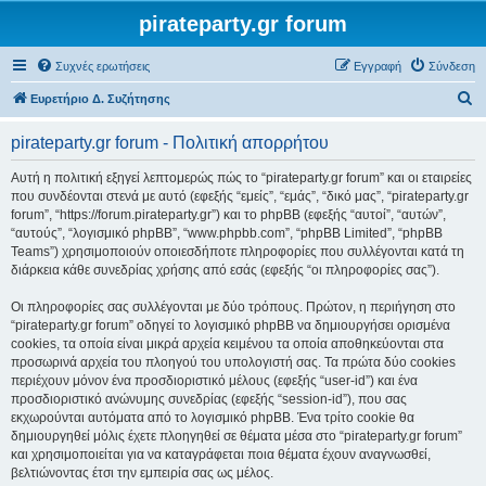
pirateparty.gr forum
Συχνές ερωτήσεις
Εγγραφή
Σύνδεση
Α
Ευρετήριο Δ. Συζήτησης
ν
pirateparty.gr forum - Πολιτική απορρήτου
α
ζ
Αυτή η πολιτική εξηγεί λεπτομερώς πώς το “pirateparty.gr forum” και οι εταιρείες
που συνδέονται στενά με αυτό (εφεξής “εμείς”, “εμάς”, “δικό μας”, “pirateparty.gr
ή
forum”, “https://forum.pirateparty.gr”) και το phpBB (εφεξής “αυτοί”, “αυτών”,
τ
“αυτούς”, “λογισμικό phpBB”, “www.phpbb.com”, “phpBB Limited”, “phpBB
Teams”) χρησιμοποιούν οποιεσδήποτε πληροφορίες που συλλέγονται κατά τη
η
διάρκεια κάθε συνεδρίας χρήσης από εσάς (εφεξής “οι πληροφορίες σας”).
σ
Οι πληροφορίες σας συλλέγονται με δύο τρόπους. Πρώτον, η περιήγηση στο
η
“pirateparty.gr forum” οδηγεί το λογισμικό phpBB να δημιουργήσει ορισμένα
cookies, τα οποία είναι μικρά αρχεία κειμένου τα οποία αποθηκεύονται στα
προσωρινά αρχεία του πλοηγού του υπολογιστή σας. Τα πρώτα δύο cookies
περιέχουν μόνον ένα προσδιοριστικό μέλους (εφεξής “user-id”) και ένα
προσδιοριστικό ανώνυμης συνεδρίας (εφεξής “session-id”), που σας
εκχωρούνται αυτόματα από το λογισμικό phpBB. Ένα τρίτο cookie θα
δημιουργηθεί μόλις έχετε πλοηγηθεί σε θέματα μέσα στο “pirateparty.gr forum”
και χρησιμοποιείται για να καταγράφεται ποια θέματα έχουν αναγνωσθεί,
βελτιώνοντας έτσι την εμπειρία σας ως μέλος.