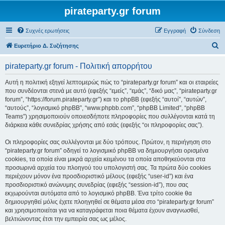
pirateparty.gr forum
Συχνές ερωτήσεις
Εγγραφή
Σύνδεση
Α
Ευρετήριο Δ. Συζήτησης
ν
pirateparty.gr forum - Πολιτική απορρήτου
α
ζ
Αυτή η πολιτική εξηγεί λεπτομερώς πώς το “pirateparty.gr forum” και οι εταιρείες
που συνδέονται στενά με αυτό (εφεξής “εμείς”, “εμάς”, “δικό μας”, “pirateparty.gr
ή
forum”, “https://forum.pirateparty.gr”) και το phpBB (εφεξής “αυτοί”, “αυτών”,
τ
“αυτούς”, “λογισμικό phpBB”, “www.phpbb.com”, “phpBB Limited”, “phpBB
Teams”) χρησιμοποιούν οποιεσδήποτε πληροφορίες που συλλέγονται κατά τη
η
διάρκεια κάθε συνεδρίας χρήσης από εσάς (εφεξής “οι πληροφορίες σας”).
σ
Οι πληροφορίες σας συλλέγονται με δύο τρόπους. Πρώτον, η περιήγηση στο
η
“pirateparty.gr forum” οδηγεί το λογισμικό phpBB να δημιουργήσει ορισμένα
cookies, τα οποία είναι μικρά αρχεία κειμένου τα οποία αποθηκεύονται στα
προσωρινά αρχεία του πλοηγού του υπολογιστή σας. Τα πρώτα δύο cookies
περιέχουν μόνον ένα προσδιοριστικό μέλους (εφεξής “user-id”) και ένα
προσδιοριστικό ανώνυμης συνεδρίας (εφεξής “session-id”), που σας
εκχωρούνται αυτόματα από το λογισμικό phpBB. Ένα τρίτο cookie θα
δημιουργηθεί μόλις έχετε πλοηγηθεί σε θέματα μέσα στο “pirateparty.gr forum”
και χρησιμοποιείται για να καταγράφεται ποια θέματα έχουν αναγνωσθεί,
βελτιώνοντας έτσι την εμπειρία σας ως μέλος.