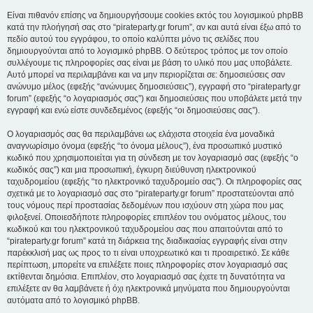
Είναι πιθανόν επίσης να δημιουργήσουμε cookies εκτός του λογισμικού phpBB
κατά την πλοήγησή σας στο “pirateparty.gr forum”, αν και αυτά είναι έξω από το
πεδίο αυτού του εγγράφου, το οποίο καλύπτει μόνο τις σελίδες που
δημιουργούνται από το λογισμικό phpBB. Ο δεύτερος τρόπος με τον οποίο
συλλέγουμε τις πληροφορίες σας είναι με βάση το υλικό που μας υποβάλετε.
Αυτό μπορεί να περιλαμβάνει και να μην περιορίζεται σε: δημοσιεύσεις σαν
ανώνυμο μέλος (εφεξής “ανώνυμες δημοσιεύσεις”), εγγραφή στο “pirateparty.gr
forum” (εφεξής “ο λογαριασμός σας”) και δημοσιεύσεις που υποβάλετε μετά την
εγγραφή και ενώ είστε συνδεδεμένος (εφεξής “οι δημοσιεύσεις σας”).
Ο λογαριασμός σας θα περιλαμβάνει ως ελάχιστα στοιχεία ένα μοναδικά
αναγνωρίσιμο όνομα (εφεξής “το όνομα μέλους”), ένα προσωπικό μυστικό
κωδικό που χρησιμοποιείται για τη σύνδεση με τον λογαριασμό σας (εφεξής “ο
κωδικός σας”) και μια προσωπική, έγκυρη διεύθυνση ηλεκτρονικού
ταχυδρομείου (εφεξής “το ηλεκτρονικό ταχυδρομείο σας”). Οι πληροφορίες σας
σχετικά με το λογαριασμό σας στο “pirateparty.gr forum” προστατεύονται από
τους νόμους περί προστασίας δεδομένων που ισχύουν στη χώρα που μας
φιλοξενεί. Οποιεσδήποτε πληροφορίες επιπλέον του ονόματος μέλους, του
κωδικού και του ηλεκτρονικού ταχυδρομείου σας που απαιτούνται από το
“pirateparty.gr forum” κατά τη διάρκεια της διαδικασίας εγγραφής είναι στην
παρέκκλισή μας ως προς το τι είναι υποχρεωτικό και τι προαιρετικό. Σε κάθε
περίπτωση, μπορείτε να επιλέξετε ποιες πληροφορίες στον λογαριασμό σας
εκτίθενται δημόσια. Επιπλέον, στο λογαριασμό σας έχετε τη δυνατότητα να
επιλέξετε αν θα λαμβάνετε ή όχι ηλεκτρονικά μηνύματα που δημιουργούνται
αυτόματα από το λογισμικό phpBB.