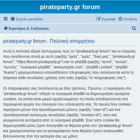
pirateparty.gr forum
Συχνές ερωτήσεις
Εγγραφή
Σύνδεση
Α
Ευρετήριο Δ. Συζήτησης
ν
pirateparty.gr forum - Πολιτική απορρήτου
α
ζ
Αυτή η πολιτική εξηγεί λεπτομερώς πώς το “pirateparty.gr forum” και οι εταιρείες
που συνδέονται στενά με αυτό (εφεξής “εμείς”, “εμάς”, “δικό μας”, “pirateparty.gr
ή
forum”, “https://forum.pirateparty.gr”) και το phpBB (εφεξής “αυτοί”, “αυτών”,
τ
“αυτούς”, “λογισμικό phpBB”, “www.phpbb.com”, “phpBB Limited”, “phpBB
Teams”) χρησιμοποιούν οποιεσδήποτε πληροφορίες που συλλέγονται κατά τη
η
διάρκεια κάθε συνεδρίας χρήσης από εσάς (εφεξής “οι πληροφορίες σας”).
σ
Οι πληροφορίες σας συλλέγονται με δύο τρόπους. Πρώτον, η περιήγηση στο
η
“pirateparty.gr forum” οδηγεί το λογισμικό phpBB να δημιουργήσει ορισμένα
cookies, τα οποία είναι μικρά αρχεία κειμένου τα οποία αποθηκεύονται στα
προσωρινά αρχεία του πλοηγού του υπολογιστή σας. Τα πρώτα δύο cookies
περιέχουν μόνον ένα προσδιοριστικό μέλους (εφεξής “user-id”) και ένα
προσδιοριστικό ανώνυμης συνεδρίας (εφεξής “session-id”), που σας
εκχωρούνται αυτόματα από το λογισμικό phpBB. Ένα τρίτο cookie θα
δημιουργηθεί μόλις έχετε πλοηγηθεί σε θέματα μέσα στο “pirateparty.gr forum”
και χρησιμοποιείται για να καταγράφεται ποια θέματα έχουν αναγνωσθεί,
βελτιώνοντας έτσι την εμπειρία σας ως μέλος.