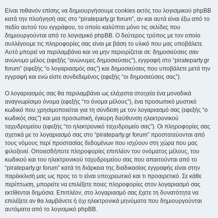
Είναι πιθανόν επίσης να δημιουργήσουμε cookies εκτός του λογισμικού phpBB
κατά την πλοήγησή σας στο “pirateparty.gr forum”, αν και αυτά είναι έξω από το
πεδίο αυτού του εγγράφου, το οποίο καλύπτει μόνο τις σελίδες που
δημιουργούνται από το λογισμικό phpBB. Ο δεύτερος τρόπος με τον οποίο
συλλέγουμε τις πληροφορίες σας είναι με βάση το υλικό που μας υποβάλετε.
Αυτό μπορεί να περιλαμβάνει και να μην περιορίζεται σε: δημοσιεύσεις σαν
ανώνυμο μέλος (εφεξής “ανώνυμες δημοσιεύσεις”), εγγραφή στο “pirateparty.gr
forum” (εφεξής “ο λογαριασμός σας”) και δημοσιεύσεις που υποβάλετε μετά την
εγγραφή και ενώ είστε συνδεδεμένος (εφεξής “οι δημοσιεύσεις σας”).
Ο λογαριασμός σας θα περιλαμβάνει ως ελάχιστα στοιχεία ένα μοναδικά
αναγνωρίσιμο όνομα (εφεξής “το όνομα μέλους”), ένα προσωπικό μυστικό
κωδικό που χρησιμοποιείται για τη σύνδεση με τον λογαριασμό σας (εφεξής “ο
κωδικός σας”) και μια προσωπική, έγκυρη διεύθυνση ηλεκτρονικού
ταχυδρομείου (εφεξής “το ηλεκτρονικό ταχυδρομείο σας”). Οι πληροφορίες σας
σχετικά με το λογαριασμό σας στο “pirateparty.gr forum” προστατεύονται από
τους νόμους περί προστασίας δεδομένων που ισχύουν στη χώρα που μας
φιλοξενεί. Οποιεσδήποτε πληροφορίες επιπλέον του ονόματος μέλους, του
κωδικού και του ηλεκτρονικού ταχυδρομείου σας που απαιτούνται από το
“pirateparty.gr forum” κατά τη διάρκεια της διαδικασίας εγγραφής είναι στην
παρέκκλισή μας ως προς το τι είναι υποχρεωτικό και τι προαιρετικό. Σε κάθε
περίπτωση, μπορείτε να επιλέξετε ποιες πληροφορίες στον λογαριασμό σας
εκτίθενται δημόσια. Επιπλέον, στο λογαριασμό σας έχετε τη δυνατότητα να
επιλέξετε αν θα λαμβάνετε ή όχι ηλεκτρονικά μηνύματα που δημιουργούνται
αυτόματα από το λογισμικό phpBB.