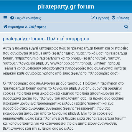
pirateparty.gr forum
Συχνές ερωτήσεις
Εγγραφή
Σύνδεση
Α
Ευρετήριο Δ. Συζήτησης
ν
pirateparty.gr forum - Πολιτική απορρήτου
α
ζ
Αυτή η πολιτική εξηγεί λεπτομερώς πώς το “pirateparty.gr forum” και οι εταιρείες
που συνδέονται στενά με αυτό (εφεξής “εμείς”, “εμάς”, “δικό μας”, “pirateparty.gr
ή
forum”, “https://forum.pirateparty.gr”) και το phpBB (εφεξής “αυτοί”, “αυτών”,
τ
“αυτούς”, “λογισμικό phpBB”, “www.phpbb.com”, “phpBB Limited”, “phpBB
Teams”) χρησιμοποιούν οποιεσδήποτε πληροφορίες που συλλέγονται κατά τη
η
διάρκεια κάθε συνεδρίας χρήσης από εσάς (εφεξής “οι πληροφορίες σας”).
σ
Οι πληροφορίες σας συλλέγονται με δύο τρόπους. Πρώτον, η περιήγηση στο
η
“pirateparty.gr forum” οδηγεί το λογισμικό phpBB να δημιουργήσει ορισμένα
cookies, τα οποία είναι μικρά αρχεία κειμένου τα οποία αποθηκεύονται στα
προσωρινά αρχεία του πλοηγού του υπολογιστή σας. Τα πρώτα δύο cookies
περιέχουν μόνον ένα προσδιοριστικό μέλους (εφεξής “user-id”) και ένα
προσδιοριστικό ανώνυμης συνεδρίας (εφεξής “session-id”), που σας
εκχωρούνται αυτόματα από το λογισμικό phpBB. Ένα τρίτο cookie θα
δημιουργηθεί μόλις έχετε πλοηγηθεί σε θέματα μέσα στο “pirateparty.gr forum”
και χρησιμοποιείται για να καταγράφεται ποια θέματα έχουν αναγνωσθεί,
βελτιώνοντας έτσι την εμπειρία σας ως μέλος.