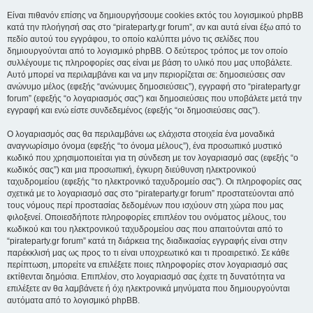
Είναι πιθανόν επίσης να δημιουργήσουμε cookies εκτός του λογισμικού phpBB
κατά την πλοήγησή σας στο “pirateparty.gr forum”, αν και αυτά είναι έξω από το
πεδίο αυτού του εγγράφου, το οποίο καλύπτει μόνο τις σελίδες που
δημιουργούνται από το λογισμικό phpBB. Ο δεύτερος τρόπος με τον οποίο
συλλέγουμε τις πληροφορίες σας είναι με βάση το υλικό που μας υποβάλετε.
Αυτό μπορεί να περιλαμβάνει και να μην περιορίζεται σε: δημοσιεύσεις σαν
ανώνυμο μέλος (εφεξής “ανώνυμες δημοσιεύσεις”), εγγραφή στο “pirateparty.gr
forum” (εφεξής “ο λογαριασμός σας”) και δημοσιεύσεις που υποβάλετε μετά την
εγγραφή και ενώ είστε συνδεδεμένος (εφεξής “οι δημοσιεύσεις σας”).
Ο λογαριασμός σας θα περιλαμβάνει ως ελάχιστα στοιχεία ένα μοναδικά
αναγνωρίσιμο όνομα (εφεξής “το όνομα μέλους”), ένα προσωπικό μυστικό
κωδικό που χρησιμοποιείται για τη σύνδεση με τον λογαριασμό σας (εφεξής “ο
κωδικός σας”) και μια προσωπική, έγκυρη διεύθυνση ηλεκτρονικού
ταχυδρομείου (εφεξής “το ηλεκτρονικό ταχυδρομείο σας”). Οι πληροφορίες σας
σχετικά με το λογαριασμό σας στο “pirateparty.gr forum” προστατεύονται από
τους νόμους περί προστασίας δεδομένων που ισχύουν στη χώρα που μας
φιλοξενεί. Οποιεσδήποτε πληροφορίες επιπλέον του ονόματος μέλους, του
κωδικού και του ηλεκτρονικού ταχυδρομείου σας που απαιτούνται από το
“pirateparty.gr forum” κατά τη διάρκεια της διαδικασίας εγγραφής είναι στην
παρέκκλισή μας ως προς το τι είναι υποχρεωτικό και τι προαιρετικό. Σε κάθε
περίπτωση, μπορείτε να επιλέξετε ποιες πληροφορίες στον λογαριασμό σας
εκτίθενται δημόσια. Επιπλέον, στο λογαριασμό σας έχετε τη δυνατότητα να
επιλέξετε αν θα λαμβάνετε ή όχι ηλεκτρονικά μηνύματα που δημιουργούνται
αυτόματα από το λογισμικό phpBB.