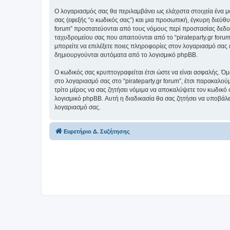
Ο λογαριασμός σας θα περιλαμβάνει ως ελάχιστα στοιχεία ένα 
σας (εφεξής “ο κωδικός σας”) και μια προσωπική, έγκυρη διεύθυ
forum” προστατεύονται από τους νόμους περί προστασίας δεδο
ταχυδρομείου σας που απαιτούνται από το “pirateparty.gr forum”
μπορείτε να επιλέξετε ποιες πληροφορίες στον λογαριασμό σας 
δημιουργούνται αυτόματα από το λογισμικό phpBB.
Ο κωδικός σας κρυπτογραφείται έτσι ώστε να είναι ασφαλής. Όμω
στο λογαριασμό σας στο “pirateparty.gr forum”, έτσι παρακαλού
τρίτο μέρος να σας ζητήσει νόμιμα να αποκαλύψετε τον κωδικό 
λογισμικό phpBB. Αυτή η διαδικασία θα σας ζητήσει να υποβάλετ
λογαριασμό σας.
Ευρετήριο Δ. Συζήτησης