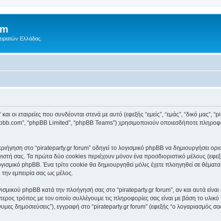
um
Πειρατών Ελλάδας.
αι οι εταιρείες που συνδέονται στενά με αυτό (εφεξής “εμείς”, “εμάς”, “δικό μας”, “pir
.phpbb.com”, “phpBB Limited”, “phpBB Teams”) χρησιμοποιούν οποιεσδήποτε πληροφ
ήγηση στο “pirateparty.gr forum” οδηγεί το λογισμικό phpBB να δημιουργήσει ορισμ
τή σας. Τα πρώτα δύο cookies περιέχουν μόνον ένα προσδιοριστικό μέλους (εφεξή
γισμικό phpBB. Ένα τρίτο cookie θα δημιουργηθεί μόλις έχετε πλοηγηθεί σε θέματα μέ
 την εμπειρία σας ως μέλος.
ισμικού phpBB κατά την πλοήγησή σας στο “pirateparty.gr forum”, αν και αυτά είνα
τερος τρόπος με τον οποίο συλλέγουμε τις πληροφορίες σας είναι με βάση το υλικό
υμες δημοσιεύσεις”), εγγραφή στο “pirateparty.gr forum” (εφεξής “ο λογαριασμός σ