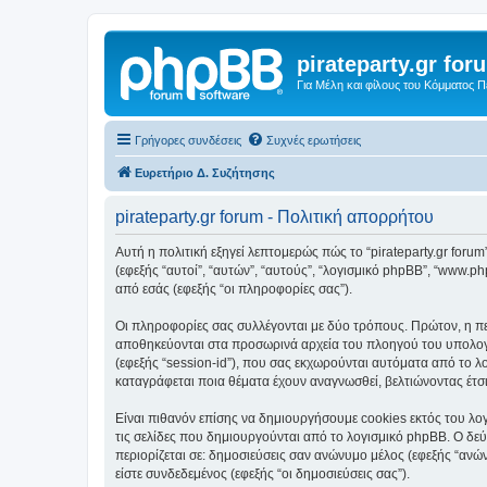
pirateparty.gr for
Για Μέλη και φίλους του Κόμματος 
Γρήγορες συνδέσεις
Συχνές ερωτήσεις
Ευρετήριο Δ. Συζήτησης
pirateparty.gr forum - Πολιτική απορρήτου
Αυτή η πολιτική εξηγεί λεπτομερώς πώς το “pirateparty.gr forum” κ
(εφεξής “αυτοί”, “αυτών”, “αυτούς”, “λογισμικό phpBB”, “www
από εσάς (εφεξής “οι πληροφορίες σας”).
Οι πληροφορίες σας συλλέγονται με δύο τρόπους. Πρώτον, η περι
αποθηκεύονται στα προσωρινά αρχεία του πλοηγού του υπολογισ
(εφεξής “session-id”), που σας εκχωρούνται αυτόματα από το λο
καταγράφεται ποια θέματα έχουν αναγνωσθεί, βελτιώνοντας έτσι
Είναι πιθανόν επίσης να δημιουργήσουμε cookies εκτός του λογ
τις σελίδες που δημιουργούνται από το λογισμικό phpBB. Ο δεύ
περιορίζεται σε: δημοσιεύσεις σαν ανώνυμο μέλος (εφεξής “ανών
είστε συνδεδεμένος (εφεξής “οι δημοσιεύσεις σας”).