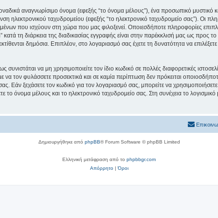
μοναδικά αναγνωρίσιμο όνομα (εφεξής “το όνομα μέλους”), ένα προσωπικό μυστικό κ
νση ηλεκτρονικού ταχυδρομείου (εφεξής “το ηλεκτρονικό ταχυδρομείο σας”). Οι πληρ
μένων που ισχύουν στη χώρα που μας φιλοξενεί. Οποιεσδήποτε πληροφορίες επιπλέ
 κατά τη διάρκεια της διαδικασίας εγγραφής είναι στην παρέκκλισή μας ως προς το τ
εκτίθενται δημόσια. Επιπλέον, στο λογαριασμό σας έχετε τη δυνατότητα να επιλέξετ
ς συνιστάται να μη χρησιμοποιείτε τον ίδιο κωδικό σε πολλές διαφορετικές ιστοσελ
με να τον φυλάσσετε προσεκτικά και σε καμία περίπτωση δεν πρόκειται οποιοσδήποτε
σας. Εάν ξεχάσετε τον κωδικό για τον λογαριασμό σας, μπορείτε να χρησιμοποιήσετε
ε το όνομα μέλους και το ηλεκτρονικό ταχυδρομείο σας. Στη συνέχεια το λογισμικό
Επικοινω
Δημιουργήθηκε από
phpBB
® Forum Software © phpBB Limited
Ελληνική μετάφραση από το
phpbbgr.com
Απόρρητο
|
Όροι