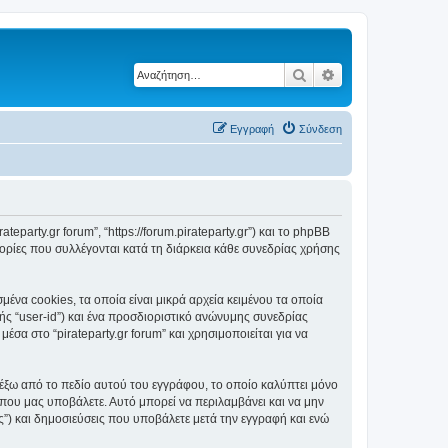
Αναζήτηση
Ειδική αναζήτηση
Εγγραφή
Σύνδεση
ateparty.gr forum”, “https://forum.pirateparty.gr”) και το phpBB
ορίες που συλλέγονται κατά τη διάρκεια κάθε συνεδρίας χρήσης
ένα cookies, τα οποία είναι μικρά αρχεία κειμένου τα οποία
ς “user-id”) και ένα προσδιοριστικό ανώνυμης συνεδρίας
σα στο “pirateparty.gr forum” και χρησιμοποιείται για να
ι έξω από το πεδίο αυτού του εγγράφου, το οποίο καλύπτει μόνο
 που μας υποβάλετε. Αυτό μπορεί να περιλαμβάνει και να μην
ας”) και δημοσιεύσεις που υποβάλετε μετά την εγγραφή και ενώ