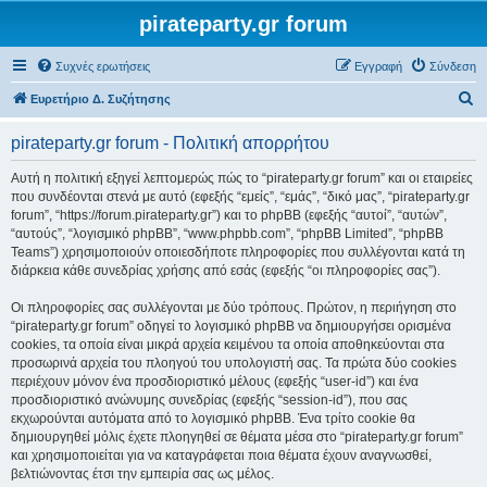
pirateparty.gr forum
Συχνές ερωτήσεις
Εγγραφή
Σύνδεση
Α
Ευρετήριο Δ. Συζήτησης
ν
pirateparty.gr forum - Πολιτική απορρήτου
α
ζ
Αυτή η πολιτική εξηγεί λεπτομερώς πώς το “pirateparty.gr forum” και οι εταιρείες
που συνδέονται στενά με αυτό (εφεξής “εμείς”, “εμάς”, “δικό μας”, “pirateparty.gr
ή
forum”, “https://forum.pirateparty.gr”) και το phpBB (εφεξής “αυτοί”, “αυτών”,
τ
“αυτούς”, “λογισμικό phpBB”, “www.phpbb.com”, “phpBB Limited”, “phpBB
Teams”) χρησιμοποιούν οποιεσδήποτε πληροφορίες που συλλέγονται κατά τη
η
διάρκεια κάθε συνεδρίας χρήσης από εσάς (εφεξής “οι πληροφορίες σας”).
σ
Οι πληροφορίες σας συλλέγονται με δύο τρόπους. Πρώτον, η περιήγηση στο
η
“pirateparty.gr forum” οδηγεί το λογισμικό phpBB να δημιουργήσει ορισμένα
cookies, τα οποία είναι μικρά αρχεία κειμένου τα οποία αποθηκεύονται στα
προσωρινά αρχεία του πλοηγού του υπολογιστή σας. Τα πρώτα δύο cookies
περιέχουν μόνον ένα προσδιοριστικό μέλους (εφεξής “user-id”) και ένα
προσδιοριστικό ανώνυμης συνεδρίας (εφεξής “session-id”), που σας
εκχωρούνται αυτόματα από το λογισμικό phpBB. Ένα τρίτο cookie θα
δημιουργηθεί μόλις έχετε πλοηγηθεί σε θέματα μέσα στο “pirateparty.gr forum”
και χρησιμοποιείται για να καταγράφεται ποια θέματα έχουν αναγνωσθεί,
βελτιώνοντας έτσι την εμπειρία σας ως μέλος.