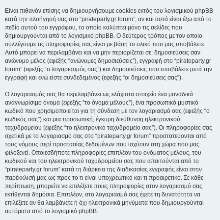
Είναι πιθανόν επίσης να δημιουργήσουμε cookies εκτός του λογισμικού phpBB
κατά την πλοήγησή σας στο “pirateparty.gr forum”, αν και αυτά είναι έξω από το
πεδίο αυτού του εγγράφου, το οποίο καλύπτει μόνο τις σελίδες που
δημιουργούνται από το λογισμικό phpBB. Ο δεύτερος τρόπος με τον οποίο
συλλέγουμε τις πληροφορίες σας είναι με βάση το υλικό που μας υποβάλετε.
Αυτό μπορεί να περιλαμβάνει και να μην περιορίζεται σε: δημοσιεύσεις σαν
ανώνυμο μέλος (εφεξής “ανώνυμες δημοσιεύσεις”), εγγραφή στο “pirateparty.gr
forum” (εφεξής “ο λογαριασμός σας”) και δημοσιεύσεις που υποβάλετε μετά την
εγγραφή και ενώ είστε συνδεδεμένος (εφεξής “οι δημοσιεύσεις σας”).
Ο λογαριασμός σας θα περιλαμβάνει ως ελάχιστα στοιχεία ένα μοναδικά
αναγνωρίσιμο όνομα (εφεξής “το όνομα μέλους”), ένα προσωπικό μυστικό
κωδικό που χρησιμοποιείται για τη σύνδεση με τον λογαριασμό σας (εφεξής “ο
κωδικός σας”) και μια προσωπική, έγκυρη διεύθυνση ηλεκτρονικού
ταχυδρομείου (εφεξής “το ηλεκτρονικό ταχυδρομείο σας”). Οι πληροφορίες σας
σχετικά με το λογαριασμό σας στο “pirateparty.gr forum” προστατεύονται από
τους νόμους περί προστασίας δεδομένων που ισχύουν στη χώρα που μας
φιλοξενεί. Οποιεσδήποτε πληροφορίες επιπλέον του ονόματος μέλους, του
κωδικού και του ηλεκτρονικού ταχυδρομείου σας που απαιτούνται από το
“pirateparty.gr forum” κατά τη διάρκεια της διαδικασίας εγγραφής είναι στην
παρέκκλισή μας ως προς το τι είναι υποχρεωτικό και τι προαιρετικό. Σε κάθε
περίπτωση, μπορείτε να επιλέξετε ποιες πληροφορίες στον λογαριασμό σας
εκτίθενται δημόσια. Επιπλέον, στο λογαριασμό σας έχετε τη δυνατότητα να
επιλέξετε αν θα λαμβάνετε ή όχι ηλεκτρονικά μηνύματα που δημιουργούνται
αυτόματα από το λογισμικό phpBB.