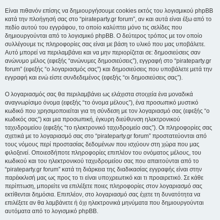
Είναι πιθανόν επίσης να δημιουργήσουμε cookies εκτός του λογισμικού phpBB
κατά την πλοήγησή σας στο “pirateparty.gr forum”, αν και αυτά είναι έξω από το
πεδίο αυτού του εγγράφου, το οποίο καλύπτει μόνο τις σελίδες που
δημιουργούνται από το λογισμικό phpBB. Ο δεύτερος τρόπος με τον οποίο
συλλέγουμε τις πληροφορίες σας είναι με βάση το υλικό που μας υποβάλετε.
Αυτό μπορεί να περιλαμβάνει και να μην περιορίζεται σε: δημοσιεύσεις σαν
ανώνυμο μέλος (εφεξής “ανώνυμες δημοσιεύσεις”), εγγραφή στο “pirateparty.gr
forum” (εφεξής “ο λογαριασμός σας”) και δημοσιεύσεις που υποβάλετε μετά την
εγγραφή και ενώ είστε συνδεδεμένος (εφεξής “οι δημοσιεύσεις σας”).
Ο λογαριασμός σας θα περιλαμβάνει ως ελάχιστα στοιχεία ένα μοναδικά
αναγνωρίσιμο όνομα (εφεξής “το όνομα μέλους”), ένα προσωπικό μυστικό
κωδικό που χρησιμοποιείται για τη σύνδεση με τον λογαριασμό σας (εφεξής “ο
κωδικός σας”) και μια προσωπική, έγκυρη διεύθυνση ηλεκτρονικού
ταχυδρομείου (εφεξής “το ηλεκτρονικό ταχυδρομείο σας”). Οι πληροφορίες σας
σχετικά με το λογαριασμό σας στο “pirateparty.gr forum” προστατεύονται από
τους νόμους περί προστασίας δεδομένων που ισχύουν στη χώρα που μας
φιλοξενεί. Οποιεσδήποτε πληροφορίες επιπλέον του ονόματος μέλους, του
κωδικού και του ηλεκτρονικού ταχυδρομείου σας που απαιτούνται από το
“pirateparty.gr forum” κατά τη διάρκεια της διαδικασίας εγγραφής είναι στην
παρέκκλισή μας ως προς το τι είναι υποχρεωτικό και τι προαιρετικό. Σε κάθε
περίπτωση, μπορείτε να επιλέξετε ποιες πληροφορίες στον λογαριασμό σας
εκτίθενται δημόσια. Επιπλέον, στο λογαριασμό σας έχετε τη δυνατότητα να
επιλέξετε αν θα λαμβάνετε ή όχι ηλεκτρονικά μηνύματα που δημιουργούνται
αυτόματα από το λογισμικό phpBB.