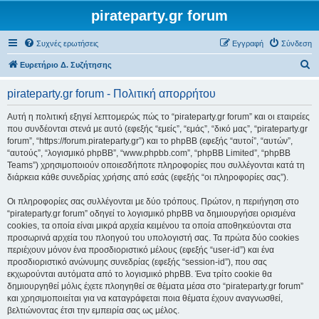
pirateparty.gr forum
Συχνές ερωτήσεις
Εγγραφή
Σύνδεση
Α
Ευρετήριο Δ. Συζήτησης
ν
pirateparty.gr forum - Πολιτική απορρήτου
α
ζ
Αυτή η πολιτική εξηγεί λεπτομερώς πώς το “pirateparty.gr forum” και οι εταιρείες
που συνδέονται στενά με αυτό (εφεξής “εμείς”, “εμάς”, “δικό μας”, “pirateparty.gr
ή
forum”, “https://forum.pirateparty.gr”) και το phpBB (εφεξής “αυτοί”, “αυτών”,
τ
“αυτούς”, “λογισμικό phpBB”, “www.phpbb.com”, “phpBB Limited”, “phpBB
Teams”) χρησιμοποιούν οποιεσδήποτε πληροφορίες που συλλέγονται κατά τη
η
διάρκεια κάθε συνεδρίας χρήσης από εσάς (εφεξής “οι πληροφορίες σας”).
σ
Οι πληροφορίες σας συλλέγονται με δύο τρόπους. Πρώτον, η περιήγηση στο
η
“pirateparty.gr forum” οδηγεί το λογισμικό phpBB να δημιουργήσει ορισμένα
cookies, τα οποία είναι μικρά αρχεία κειμένου τα οποία αποθηκεύονται στα
προσωρινά αρχεία του πλοηγού του υπολογιστή σας. Τα πρώτα δύο cookies
περιέχουν μόνον ένα προσδιοριστικό μέλους (εφεξής “user-id”) και ένα
προσδιοριστικό ανώνυμης συνεδρίας (εφεξής “session-id”), που σας
εκχωρούνται αυτόματα από το λογισμικό phpBB. Ένα τρίτο cookie θα
δημιουργηθεί μόλις έχετε πλοηγηθεί σε θέματα μέσα στο “pirateparty.gr forum”
και χρησιμοποιείται για να καταγράφεται ποια θέματα έχουν αναγνωσθεί,
βελτιώνοντας έτσι την εμπειρία σας ως μέλος.