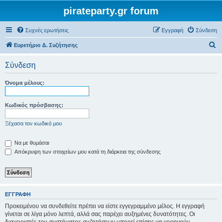
pirateparty.gr forum
Συχνές ερωτήσεις
Εγγραφή
Σύνδεση
Α
Ευρετήριο Δ. Συζήτησης
ν
Σύνδεση
α
ζ
Όνομα μέλους:
ή
τ
Κωδικός πρόσβασης:
η
Ξέχασα τον κωδικό μου
σ
η
Να με θυμάσαι
Απόκρυψη των στοιχείων μου κατά τη διάρκεια της σύνδεσης
ΕΓΓΡΑΦΉ
Προκειμένου να συνδεθείτε πρέπει να είστε εγγεγραμμένο μέλος. Η εγγραφή
γίνεται σε λίγα μόνο λεπτά, αλλά σας παρέχει αυξημένες δυνατότητες. Οι
διαχειριστές του συστήματος συζητήσεων μπορεί επίσης να χορηγούν