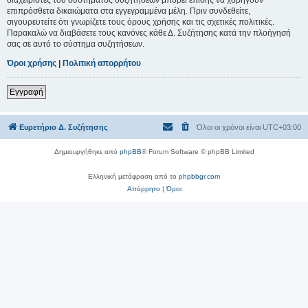
επιπρόσθετα δικαιώματα στα εγγεγραμμένα μέλη. Πριν συνδεθείτε,
σιγουρευτείτε ότι γνωρίζετε τους όρους χρήσης και τις σχετικές πολιτικές.
Παρακαλώ να διαβάσετε τους κανόνες κάθε Δ. Συζήτησης κατά την πλοήγησή
σας σε αυτό το σύστημα συζητήσεων.
Όροι χρήσης
|
Πολιτική απορρήτου
Εγγραφή
Ευρετήριο Δ. Συζήτησης
Όλοι οι χρόνοι είναι
UTC+03:00
Δημιουργήθηκε από
phpBB
® Forum Software © phpBB Limited
Ελληνική μετάφραση από το
phpbbgr.com
Απόρρητο
|
Όροι