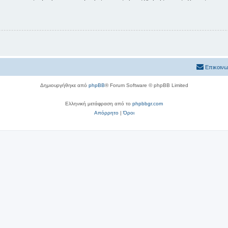
Επικοινω
Δημιουργήθηκε από
phpBB
® Forum Software © phpBB Limited
Ελληνική μετάφραση από το
phpbbgr.com
Απόρρητο
|
Όροι