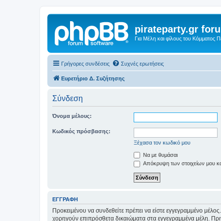
pirateparty.gr for
Για Μέλη και φίλους του Κόμματος 
Γρήγορες συνδέσεις
Συχνές ερωτήσεις
Ευρετήριο Δ. Συζήτησης
Σύνδεση
Όνομα μέλους:
Κωδικός πρόσβασης:
Ξέχασα τον κωδικό μου
Να με θυμάσαι
Απόκρυψη των στοιχείων μου κατ
ΕΓΓΡΑΦΉ
Προκειμένου να συνδεθείτε πρέπει να είστε εγγεγραμμένο μέλος.
χορηγούν επιπρόσθετα δικαιώματα στα εγγεγραμμένα μέλη. Πριν 