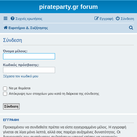
pirateparty.gr forum
Συχνές ερωτήσεις
Εγγραφή
Σύνδεση
Α
Ευρετήριο Δ. Συζήτησης
ν
Σύνδεση
α
ζ
Όνομα μέλους:
ή
τ
Κωδικός πρόσβασης:
η
Ξέχασα τον κωδικό μου
σ
η
Να με θυμάσαι
Απόκρυψη των στοιχείων μου κατά τη διάρκεια της σύνδεσης
ΕΓΓΡΑΦΉ
Προκειμένου να συνδεθείτε πρέπει να είστε εγγεγραμμένο μέλος. Η εγγραφή
γίνεται σε λίγα μόνο λεπτά, αλλά σας παρέχει αυξημένες δυνατότητες. Οι
διαχειριστές του συστήματος συζητήσεων μπορεί επίσης να χορηγούν