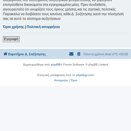
επιπρόσθετα δικαιώματα στα εγγεγραμμένα μέλη. Πριν συνδεθείτε,
σιγουρευτείτε ότι γνωρίζετε τους όρους χρήσης και τις σχετικές πολιτικές.
Παρακαλώ να διαβάσετε τους κανόνες κάθε Δ. Συζήτησης κατά την πλοήγησή
σας σε αυτό το σύστημα συζητήσεων.
Όροι χρήσης
|
Πολιτική απορρήτου
Εγγραφή
Ευρετήριο Δ. Συζήτησης
Όλοι οι χρόνοι είναι
UTC+03:00
Δημιουργήθηκε από
phpBB
® Forum Software © phpBB Limited
Ελληνική μετάφραση από το
phpbbgr.com
Απόρρητο
|
Όροι