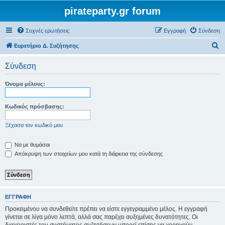
pirateparty.gr forum
Συχνές ερωτήσεις
Εγγραφή
Σύνδεση
Α
Ευρετήριο Δ. Συζήτησης
ν
Σύνδεση
α
ζ
Όνομα μέλους:
ή
τ
Κωδικός πρόσβασης:
η
Ξέχασα τον κωδικό μου
σ
η
Να με θυμάσαι
Απόκρυψη των στοιχείων μου κατά τη διάρκεια της σύνδεσης
ΕΓΓΡΑΦΉ
Προκειμένου να συνδεθείτε πρέπει να είστε εγγεγραμμένο μέλος. Η εγγραφή
γίνεται σε λίγα μόνο λεπτά, αλλά σας παρέχει αυξημένες δυνατότητες. Οι
διαχειριστές του συστήματος συζητήσεων μπορεί επίσης να χορηγούν