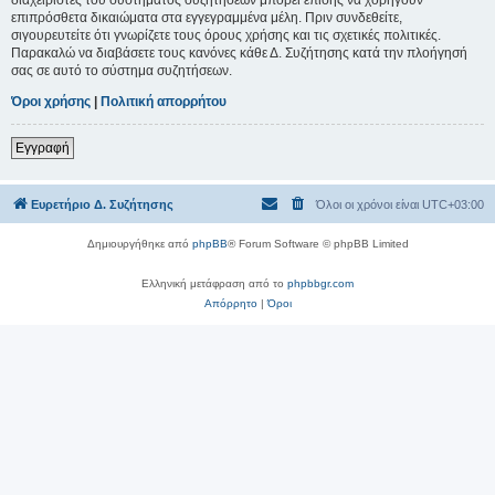
επιπρόσθετα δικαιώματα στα εγγεγραμμένα μέλη. Πριν συνδεθείτε,
σιγουρευτείτε ότι γνωρίζετε τους όρους χρήσης και τις σχετικές πολιτικές.
Παρακαλώ να διαβάσετε τους κανόνες κάθε Δ. Συζήτησης κατά την πλοήγησή
σας σε αυτό το σύστημα συζητήσεων.
Όροι χρήσης
|
Πολιτική απορρήτου
Εγγραφή
Ευρετήριο Δ. Συζήτησης
Όλοι οι χρόνοι είναι
UTC+03:00
Δημιουργήθηκε από
phpBB
® Forum Software © phpBB Limited
Ελληνική μετάφραση από το
phpbbgr.com
Απόρρητο
|
Όροι