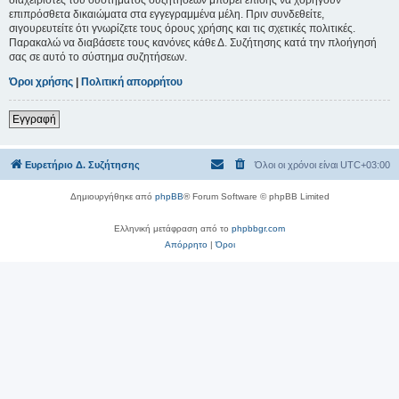
επιπρόσθετα δικαιώματα στα εγγεγραμμένα μέλη. Πριν συνδεθείτε,
σιγουρευτείτε ότι γνωρίζετε τους όρους χρήσης και τις σχετικές πολιτικές.
Παρακαλώ να διαβάσετε τους κανόνες κάθε Δ. Συζήτησης κατά την πλοήγησή
σας σε αυτό το σύστημα συζητήσεων.
Όροι χρήσης
|
Πολιτική απορρήτου
Εγγραφή
Ευρετήριο Δ. Συζήτησης
Όλοι οι χρόνοι είναι
UTC+03:00
Δημιουργήθηκε από
phpBB
® Forum Software © phpBB Limited
Ελληνική μετάφραση από το
phpbbgr.com
Απόρρητο
|
Όροι