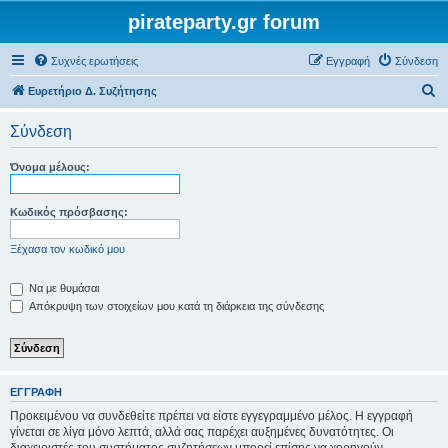
pirateparty.gr forum
Συχνές ερωτήσεις
Εγγραφή
Σύνδεση
Α
Ευρετήριο Δ. Συζήτησης
ν
Σύνδεση
α
ζ
Όνομα μέλους:
ή
τ
Κωδικός πρόσβασης:
η
Ξέχασα τον κωδικό μου
σ
η
Να με θυμάσαι
Απόκρυψη των στοιχείων μου κατά τη διάρκεια της σύνδεσης
ΕΓΓΡΑΦΉ
Προκειμένου να συνδεθείτε πρέπει να είστε εγγεγραμμένο μέλος. Η εγγραφή
γίνεται σε λίγα μόνο λεπτά, αλλά σας παρέχει αυξημένες δυνατότητες. Οι
διαχειριστές του συστήματος συζητήσεων μπορεί επίσης να χορηγούν