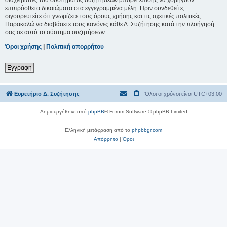
επιπρόσθετα δικαιώματα στα εγγεγραμμένα μέλη. Πριν συνδεθείτε,
σιγουρευτείτε ότι γνωρίζετε τους όρους χρήσης και τις σχετικές πολιτικές.
Παρακαλώ να διαβάσετε τους κανόνες κάθε Δ. Συζήτησης κατά την πλοήγησή
σας σε αυτό το σύστημα συζητήσεων.
Όροι χρήσης
|
Πολιτική απορρήτου
Εγγραφή
Ευρετήριο Δ. Συζήτησης
Όλοι οι χρόνοι είναι
UTC+03:00
Δημιουργήθηκε από
phpBB
® Forum Software © phpBB Limited
Ελληνική μετάφραση από το
phpbbgr.com
Απόρρητο
|
Όροι