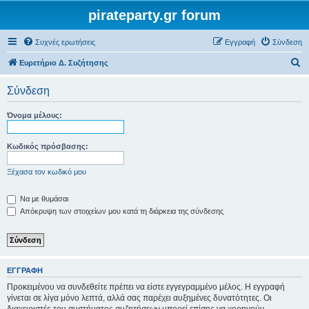
pirateparty.gr forum
Συχνές ερωτήσεις
Εγγραφή
Σύνδεση
Α
Ευρετήριο Δ. Συζήτησης
ν
Σύνδεση
α
ζ
Όνομα μέλους:
ή
τ
Κωδικός πρόσβασης:
η
Ξέχασα τον κωδικό μου
σ
η
Να με θυμάσαι
Απόκρυψη των στοιχείων μου κατά τη διάρκεια της σύνδεσης
ΕΓΓΡΑΦΉ
Προκειμένου να συνδεθείτε πρέπει να είστε εγγεγραμμένο μέλος. Η εγγραφή
γίνεται σε λίγα μόνο λεπτά, αλλά σας παρέχει αυξημένες δυνατότητες. Οι
διαχειριστές του συστήματος συζητήσεων μπορεί επίσης να χορηγούν