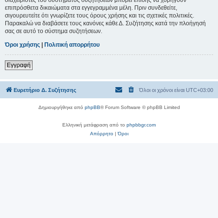
επιπρόσθετα δικαιώματα στα εγγεγραμμένα μέλη. Πριν συνδεθείτε,
σιγουρευτείτε ότι γνωρίζετε τους όρους χρήσης και τις σχετικές πολιτικές.
Παρακαλώ να διαβάσετε τους κανόνες κάθε Δ. Συζήτησης κατά την πλοήγησή
σας σε αυτό το σύστημα συζητήσεων.
Όροι χρήσης
|
Πολιτική απορρήτου
Εγγραφή
Ευρετήριο Δ. Συζήτησης
Όλοι οι χρόνοι είναι
UTC+03:00
Δημιουργήθηκε από
phpBB
® Forum Software © phpBB Limited
Ελληνική μετάφραση από το
phpbbgr.com
Απόρρητο
|
Όροι