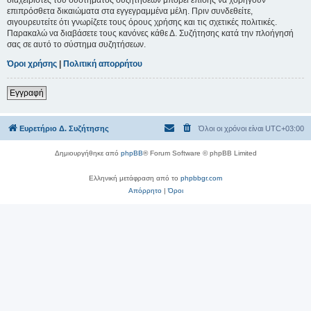
επιπρόσθετα δικαιώματα στα εγγεγραμμένα μέλη. Πριν συνδεθείτε,
σιγουρευτείτε ότι γνωρίζετε τους όρους χρήσης και τις σχετικές πολιτικές.
Παρακαλώ να διαβάσετε τους κανόνες κάθε Δ. Συζήτησης κατά την πλοήγησή
σας σε αυτό το σύστημα συζητήσεων.
Όροι χρήσης
|
Πολιτική απορρήτου
Εγγραφή
Ευρετήριο Δ. Συζήτησης
Όλοι οι χρόνοι είναι
UTC+03:00
Δημιουργήθηκε από
phpBB
® Forum Software © phpBB Limited
Ελληνική μετάφραση από το
phpbbgr.com
Απόρρητο
|
Όροι