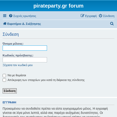
pirateparty.gr forum
Συχνές ερωτήσεις
Εγγραφή
Σύνδεση
Α
Ευρετήριο Δ. Συζήτησης
ν
Σύνδεση
α
ζ
Όνομα μέλους:
ή
τ
Κωδικός πρόσβασης:
η
Ξέχασα τον κωδικό μου
σ
η
Να με θυμάσαι
Απόκρυψη των στοιχείων μου κατά τη διάρκεια της σύνδεσης
ΕΓΓΡΑΦΉ
Προκειμένου να συνδεθείτε πρέπει να είστε εγγεγραμμένο μέλος. Η εγγραφή
γίνεται σε λίγα μόνο λεπτά, αλλά σας παρέχει αυξημένες δυνατότητες. Οι
διαχειριστές του συστήματος συζητήσεων μπορεί επίσης να χορηγούν