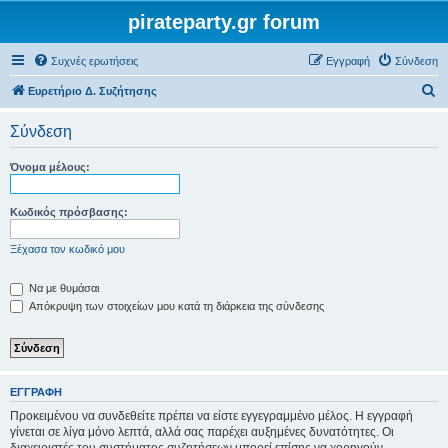
pirateparty.gr forum
Συχνές ερωτήσεις
Εγγραφή
Σύνδεση
Α
Ευρετήριο Δ. Συζήτησης
ν
Σύνδεση
α
ζ
Όνομα μέλους:
ή
τ
Κωδικός πρόσβασης:
η
Ξέχασα τον κωδικό μου
σ
η
Να με θυμάσαι
Απόκρυψη των στοιχείων μου κατά τη διάρκεια της σύνδεσης
ΕΓΓΡΑΦΉ
Προκειμένου να συνδεθείτε πρέπει να είστε εγγεγραμμένο μέλος. Η εγγραφή
γίνεται σε λίγα μόνο λεπτά, αλλά σας παρέχει αυξημένες δυνατότητες. Οι
διαχειριστές του συστήματος συζητήσεων μπορεί επίσης να χορηγούν