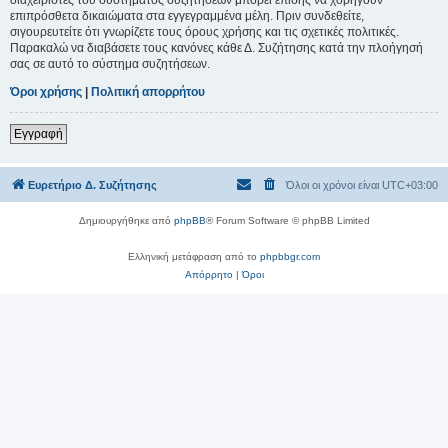
επιπρόσθετα δικαιώματα στα εγγεγραμμένα μέλη. Πριν συνδεθείτε,
σιγουρευτείτε ότι γνωρίζετε τους όρους χρήσης και τις σχετικές πολιτικές.
Παρακαλώ να διαβάσετε τους κανόνες κάθε Δ. Συζήτησης κατά την πλοήγησή
σας σε αυτό το σύστημα συζητήσεων.
Όροι χρήσης
|
Πολιτική απορρήτου
Εγγραφή
Ευρετήριο Δ. Συζήτησης
Όλοι οι χρόνοι είναι
UTC+03:00
Δημιουργήθηκε από
phpBB
® Forum Software © phpBB Limited
Ελληνική μετάφραση από το
phpbbgr.com
Απόρρητο
|
Όροι