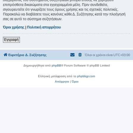
επιπρόσθετα δικαιώματα στα εγγεγραμμένα μέλη. Πριν συνδεθείτε,
σιγουρευτείτε ότι γνωρίζετε τους όρους χρήσης και τις σχετικές πολιτικές.
Παρακαλώ να διαβάσετε τους κανόνες κάθε Δ. Συζήτησης κατά την πλοήγησή
σας σε αυτό το σύστημα συζητήσεων.
Όροι χρήσης
|
Πολιτική απορρήτου
Εγγραφή
Ευρετήριο Δ. Συζήτησης
Όλοι οι χρόνοι είναι
UTC+03:00
Δημιουργήθηκε από
phpBB
® Forum Software © phpBB Limited
Ελληνική μετάφραση από το
phpbbgr.com
Απόρρητο
|
Όροι