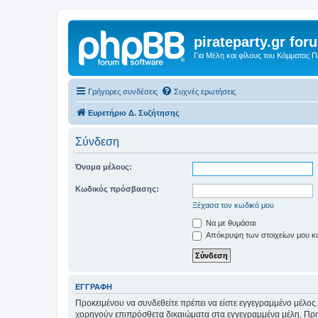
pirateparty.gr for
Για Μέλη και φίλους του Κόμματος 
Γρήγορες συνδέσεις
Συχνές ερωτήσεις
Ευρετήριο Δ. Συζήτησης
Σύνδεση
Όνομα μέλους:
Κωδικός πρόσβασης:
Ξέχασα τον κωδικό μου
Να με θυμάσαι
Απόκρυψη των στοιχείων μου κατ
ΕΓΓΡΑΦΉ
Προκειμένου να συνδεθείτε πρέπει να είστε εγγεγραμμένο μέλος.
χορηγούν επιπρόσθετα δικαιώματα στα εγγεγραμμένα μέλη. Πριν 