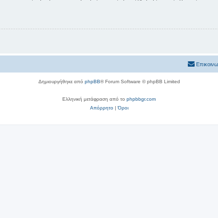
Επικοινω
Δημιουργήθηκε από
phpBB
® Forum Software © phpBB Limited
Ελληνική μετάφραση από το
phpbbgr.com
Απόρρητο
|
Όροι