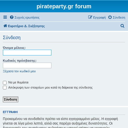
pirateparty.gr forum
Συχνές ερωτήσεις
Εγγραφή
Σύνδεση
Α
Ευρετήριο Δ. Συζήτησης
ν
Σύνδεση
α
ζ
Όνομα μέλους:
ή
τ
Κωδικός πρόσβασης:
η
Ξέχασα τον κωδικό μου
σ
η
Να με θυμάσαι
Απόκρυψη των στοιχείων μου κατά τη διάρκεια της σύνδεσης
ΕΓΓΡΑΦΉ
Προκειμένου να συνδεθείτε πρέπει να είστε εγγεγραμμένο μέλος. Η εγγραφή
γίνεται σε λίγα μόνο λεπτά, αλλά σας παρέχει αυξημένες δυνατότητες. Οι
διαχειριστές του συστήματος συζητήσεων μπορεί επίσης να χορηγούν