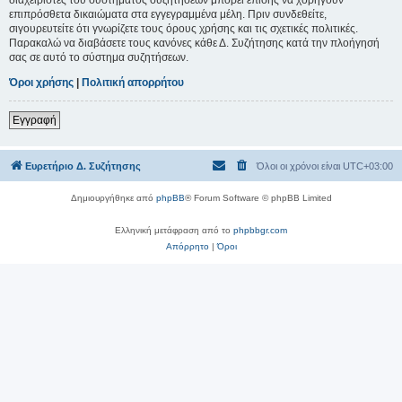
επιπρόσθετα δικαιώματα στα εγγεγραμμένα μέλη. Πριν συνδεθείτε,
σιγουρευτείτε ότι γνωρίζετε τους όρους χρήσης και τις σχετικές πολιτικές.
Παρακαλώ να διαβάσετε τους κανόνες κάθε Δ. Συζήτησης κατά την πλοήγησή
σας σε αυτό το σύστημα συζητήσεων.
Όροι χρήσης
|
Πολιτική απορρήτου
Εγγραφή
Ευρετήριο Δ. Συζήτησης
Όλοι οι χρόνοι είναι
UTC+03:00
Δημιουργήθηκε από
phpBB
® Forum Software © phpBB Limited
Ελληνική μετάφραση από το
phpbbgr.com
Απόρρητο
|
Όροι