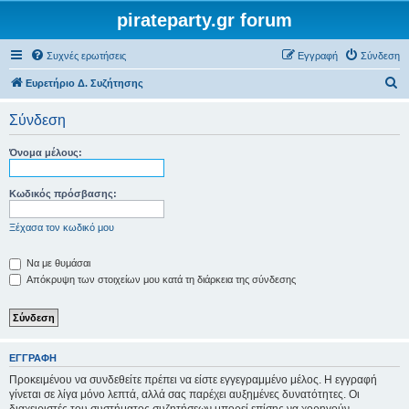
pirateparty.gr forum
Συχνές ερωτήσεις
Εγγραφή
Σύνδεση
Α
Ευρετήριο Δ. Συζήτησης
ν
Σύνδεση
α
ζ
Όνομα μέλους:
ή
τ
Κωδικός πρόσβασης:
η
Ξέχασα τον κωδικό μου
σ
η
Να με θυμάσαι
Απόκρυψη των στοιχείων μου κατά τη διάρκεια της σύνδεσης
ΕΓΓΡΑΦΉ
Προκειμένου να συνδεθείτε πρέπει να είστε εγγεγραμμένο μέλος. Η εγγραφή
γίνεται σε λίγα μόνο λεπτά, αλλά σας παρέχει αυξημένες δυνατότητες. Οι
διαχειριστές του συστήματος συζητήσεων μπορεί επίσης να χορηγούν