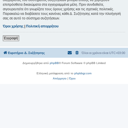
επιπρόσθετα δικαιώματα στα εγγεγραμμένα μέλη. Πριν συνδεθείτε,
σιγουρευτείτε ότι γνωρίζετε τους όρους χρήσης και τις σχετικές πολιτικές.
Παρακαλώ να διαβάσετε τους κανόνες κάθε Δ. Συζήτησης κατά την πλοήγησή
σας σε αυτό το σύστημα συζητήσεων.
Όροι χρήσης
|
Πολιτική απορρήτου
Εγγραφή
Ευρετήριο Δ. Συζήτησης
Όλοι οι χρόνοι είναι
UTC+03:00
Δημιουργήθηκε από
phpBB
® Forum Software © phpBB Limited
Ελληνική μετάφραση από το
phpbbgr.com
Απόρρητο
|
Όροι