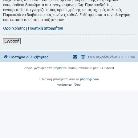
επιπρόσθετα δικαιώματα στα εγγεγραμμένα μέλη. Πριν συνδεθείτε,
σιγουρευτείτε ότι γνωρίζετε τους όρους χρήσης και τις σχετικές πολιτικές.
Παρακαλώ να διαβάσετε τους κανόνες κάθε Δ. Συζήτησης κατά την πλοήγησή
σας σε αυτό το σύστημα συζητήσεων.
Όροι χρήσης
|
Πολιτική απορρήτου
Εγγραφή
Ευρετήριο Δ. Συζήτησης
Όλοι οι χρόνοι είναι
UTC+03:00
Δημιουργήθηκε από
phpBB
® Forum Software © phpBB Limited
Ελληνική μετάφραση από το
phpbbgr.com
Απόρρητο
|
Όροι