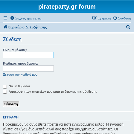
pirateparty.gr forum
Συχνές ερωτήσεις
Εγγραφή
Σύνδεση
Α
Ευρετήριο Δ. Συζήτησης
ν
Σύνδεση
α
ζ
Όνομα μέλους:
ή
τ
Κωδικός πρόσβασης:
η
Ξέχασα τον κωδικό μου
σ
η
Να με θυμάσαι
Απόκρυψη των στοιχείων μου κατά τη διάρκεια της σύνδεσης
ΕΓΓΡΑΦΉ
Προκειμένου να συνδεθείτε πρέπει να είστε εγγεγραμμένο μέλος. Η εγγραφή
γίνεται σε λίγα μόνο λεπτά, αλλά σας παρέχει αυξημένες δυνατότητες. Οι
διαχειριστές του συστήματος συζητήσεων μπορεί επίσης να χορηγούν