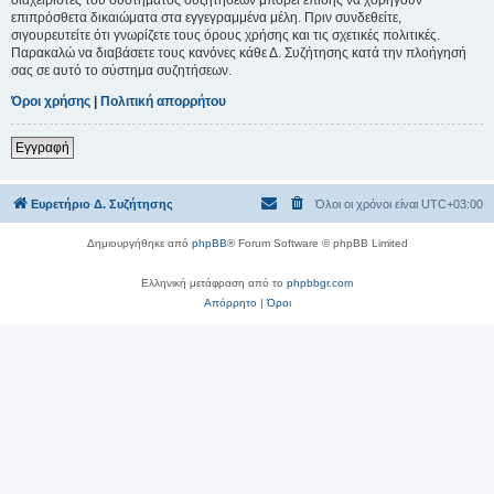
επιπρόσθετα δικαιώματα στα εγγεγραμμένα μέλη. Πριν συνδεθείτε,
σιγουρευτείτε ότι γνωρίζετε τους όρους χρήσης και τις σχετικές πολιτικές.
Παρακαλώ να διαβάσετε τους κανόνες κάθε Δ. Συζήτησης κατά την πλοήγησή
σας σε αυτό το σύστημα συζητήσεων.
Όροι χρήσης
|
Πολιτική απορρήτου
Εγγραφή
Ευρετήριο Δ. Συζήτησης
Όλοι οι χρόνοι είναι
UTC+03:00
Δημιουργήθηκε από
phpBB
® Forum Software © phpBB Limited
Ελληνική μετάφραση από το
phpbbgr.com
Απόρρητο
|
Όροι