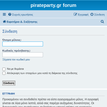
pirateparty.gr forum
Συχνές ερωτήσεις
Εγγραφή
Σύνδεση
Α
Ευρετήριο Δ. Συζήτησης
ν
Σύνδεση
α
ζ
Όνομα μέλους:
ή
τ
Κωδικός πρόσβασης:
η
Ξέχασα τον κωδικό μου
σ
η
Να με θυμάσαι
Απόκρυψη των στοιχείων μου κατά τη διάρκεια της σύνδεσης
ΕΓΓΡΑΦΉ
Προκειμένου να συνδεθείτε πρέπει να είστε εγγεγραμμένο μέλος. Η εγγραφή
γίνεται σε λίγα μόνο λεπτά, αλλά σας παρέχει αυξημένες δυνατότητες. Οι
διαχειριστές του συστήματος συζητήσεων μπορεί επίσης να χορηγούν