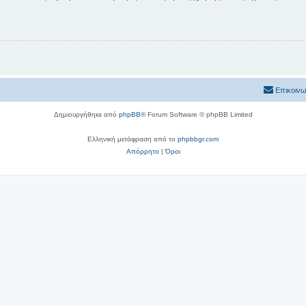
Επικοινω
Δημιουργήθηκε από
phpBB
® Forum Software © phpBB Limited
Ελληνική μετάφραση από το
phpbbgr.com
Απόρρητο
|
Όροι