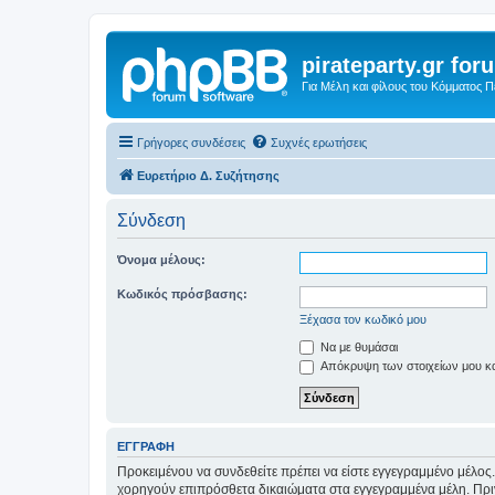
pirateparty.gr for
Για Μέλη και φίλους του Κόμματος 
Γρήγορες συνδέσεις
Συχνές ερωτήσεις
Ευρετήριο Δ. Συζήτησης
Σύνδεση
Όνομα μέλους:
Κωδικός πρόσβασης:
Ξέχασα τον κωδικό μου
Να με θυμάσαι
Απόκρυψη των στοιχείων μου κατ
ΕΓΓΡΑΦΉ
Προκειμένου να συνδεθείτε πρέπει να είστε εγγεγραμμένο μέλος.
χορηγούν επιπρόσθετα δικαιώματα στα εγγεγραμμένα μέλη. Πριν 