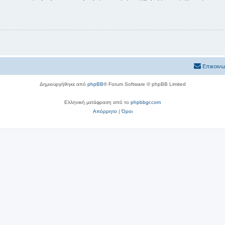
Επικοινω
Δημιουργήθηκε από
phpBB
® Forum Software © phpBB Limited
Ελληνική μετάφραση από το
phpbbgr.com
Απόρρητο
|
Όροι