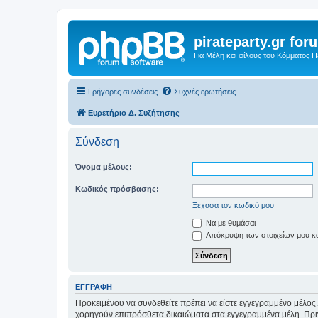
pirateparty.gr for
Για Μέλη και φίλους του Κόμματος 
Γρήγορες συνδέσεις
Συχνές ερωτήσεις
Ευρετήριο Δ. Συζήτησης
Σύνδεση
Όνομα μέλους:
Κωδικός πρόσβασης:
Ξέχασα τον κωδικό μου
Να με θυμάσαι
Απόκρυψη των στοιχείων μου κατ
ΕΓΓΡΑΦΉ
Προκειμένου να συνδεθείτε πρέπει να είστε εγγεγραμμένο μέλος.
χορηγούν επιπρόσθετα δικαιώματα στα εγγεγραμμένα μέλη. Πριν 